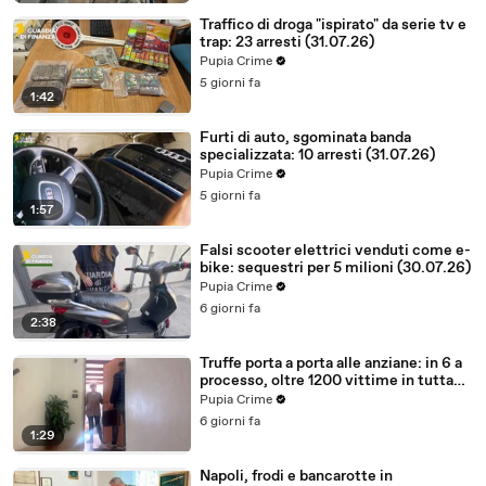
Traffico di droga "ispirato" da serie tv e
trap: 23 arresti (31.07.26)
Pupia Crime
5 giorni fa
1:42
Furti di auto, sgominata banda
specializzata: 10 arresti (31.07.26)
Pupia Crime
5 giorni fa
1:57
Falsi scooter elettrici venduti come e-
bike: sequestri per 5 milioni (30.07.26)
Pupia Crime
6 giorni fa
2:38
Truffe porta a porta alle anziane: in 6 a
processo, oltre 1200 vittime in tutta
Italia (30.07.26)
Pupia Crime
6 giorni fa
1:29
Napoli, frodi e bancarotte in