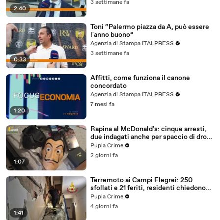
3 settimane fa
2:40
Toni “Palermo piazza da A, può essere
l'anno buono”
Agenzia di Stampa ITALPRESS
3 settimane fa
0:33
Affitti, come funziona il canone
concordato
Agenzia di Stampa ITALPRESS
7 mesi fa
1:20
Rapina al McDonald's: cinque arresti,
due indagati anche per spaccio di droga
(03.08.26)
Pupia Crime
2 giorni fa
1:07
Terremoto ai Campi Flegrei: 250
sfollati e 21 feriti, residenti chiedono
certezze sul futuro (01.08.26)
Pupia Crime
4 giorni fa
1:41