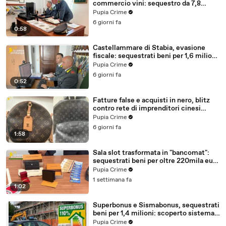
commercio vini: sequestro da 7,8
milioni (30.07.26)
Pupia Crime
6 giorni fa
0:58
Castellammare di Stabia, evasione
fiscale: sequestrati beni per 1,6 milioni
ad un consorzio navale (29.07.26)
Pupia Crime
6 giorni fa
0:52
Fatture false e acquisti in nero, blitz
contro rete di imprenditori cinesi
sequestri per 8,5 milioni (29.07.26)
Pupia Crime
6 giorni fa
1:58
Sala slot trasformata in "bancomat":
sequestrati beni per oltre 220mila euro
a due coniugi (29.07.26)
Pupia Crime
1 settimana fa
1:02
Superbonus e Sismabonus, sequestrati
beni per 1,4 milioni: scoperto sistema
con false abitazioni (29.07.26)
Pupia Crime