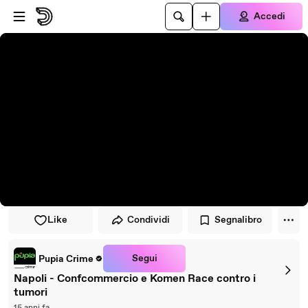
Vai al lettore
Passa al contenuto principale
Accedi
Like
Condividi
Segnalibro
Segui
Pupia Crime
Napoli - Confcommercio e Komen Race contro i
tumori