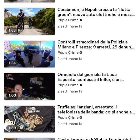
Carabinieri, a Napoli cresce la "flotta
green": nuove auto elettriche e mezzi
sostenibili anche sulle isole (25.07.26)
Pupia Crime
2 settimane fa
1:53
Controlli straordinari della Polizia a
Milano e Firenze: 9 arresti, 29 denunce
e oltre 7mila persone identificate
Pupia Crime
(25.07.26)
2 settimane fa
1:24
Omicidio del giornalista Luca
Esposito: confessa il killer, è un
26enne tunisino (25.07.26)
Pupia Crime
2 settimane fa
1:03
Truffe agli anziani, arrestato il
telefonista della banda: colpi anche ad
Aversa, oltre 300mila euro il bottino
Pupia Crime
stimato (24.07.26)
2 settimane fa
1:20
Castellammare di Stabia, l'ombra del