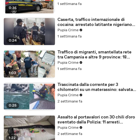
1 settimana fa
0:35
Caserta, traffico internazionale di
cocaina: arrestato latitante nigeriano
ricercato dal 2019 (28.07.26)
Pupia Crime
1 settimana fa
0:24
Traffico di migranti, smantellata rete
tra Campania e altre 9 province: 18
arresti (27.07.26)
Pupia Crime
1 settimana fa
1:03
Trascinata dalla corrente per 3
chilometri su un materassino: salvata
dalla Polizia (25.07.26)
Pupia Crime
2 settimane fa
0:25
Assalto al portavalori con 30 chili d'oro
sventato dalla Polizia: 11 arresti
(25.07.26)
Pupia Crime
2 settimane fa
1:22