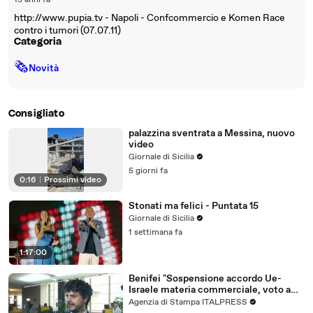
15 anni fa
http://www.pupia.tv - Napoli - Confcommercio e Komen Race
contro i tumori (07.07.11)
Categoria
🗞
Novità
Consigliato
palazzina sventrata a Messina, nuovo
video
Giornale di Sicilia
5 giorni fa
0:16
|
Prossimi video
Stonati ma felici - Puntata 15
Giornale di Sicilia
1 settimana fa
1:17:00
Benifei "Sospensione accordo Ue-
Israele materia commerciale, voto a
maggioranza"
Agenzia di Stampa ITALPRESS