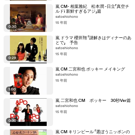
嵐 CM- 相葉雅紀 松本潤 -日立「真空チ
ルドi 新鮮すぎるアジ」篇
satoshiohono
15 年前
0:30
嵐 ドラマ 櫻井翔 「謎解きはディナーのあ
とで」 予告
satoshiohono
15 年前
0:29
嵐 CM 二宮和也 ポッキー メイキング
satoshiohono
15 年前
1:00
嵐 二宮和也 CM ポッキー 30秒Ver篇
satoshiohono
15 年前
0:30
嵐 CM キリンビール 「選ぼうニッポンの