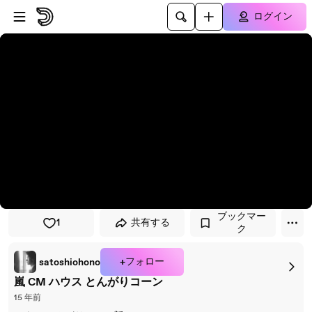
プレイヤーにスキップ
メインコンテンツにスキップ
ログイン
ブックマー
1
共有する
ク
+フォロー
satoshiohono
嵐 CM ハウス とんがりコーン
15 年前