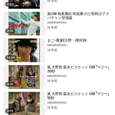
15 年前
2:03
嵐CM 相葉雅紀 味覚糖 のど飴戦士アイ
バチャン登場篇
satoshiohono
15 年前
0:15
まご-蕎麦(大野・櫻井)②
satoshiohono
15 年前
14:54
嵐 大野智 森永ビスケット CM 「マリー」
30秒
satoshiohono
15 年前
0:31
嵐 大野智 森永ビスケット CM 「マリー」
15秒
satoshiohono
15 年前
0:15