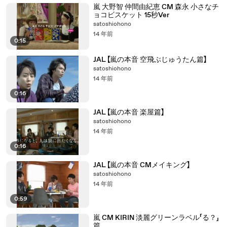
嵐 大野智 仲間由紀恵 CM 森永 小さなチ
ョコビスケット 15秒Ver
satoshiohono
14 年前
0:15
JAL 【嵐の本音 空飛ぶじゅうたん篇】
satoshiohono
14 年前
0:16
JAL 【嵐の本音 楽屋篇】
satoshiohono
14 年前
0:16
JAL 【嵐の本音 CMメイキング】
satoshiohono
14 年前
0:59
嵐 CM KIRIN 淡麗グリーンラベル「る？」
篇