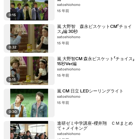
satoshiohono
15 年前
0:15
嵐 大野智 森永ビスケットCM「チョイ
ス」編 30秒
satoshiohono
15 年前
0:32
嵐 大野智CM 森永ビスケット「チョイス」
15秒Ver編
satoshiohono
15 年前
0:15
嵐 CM 日立 LEDシーリングライト
satoshiohono
15 年前
0:30
進研ゼミ中学講座-櫻井翔 ＣＭまとめ
て＋メイキング
satoshiohono