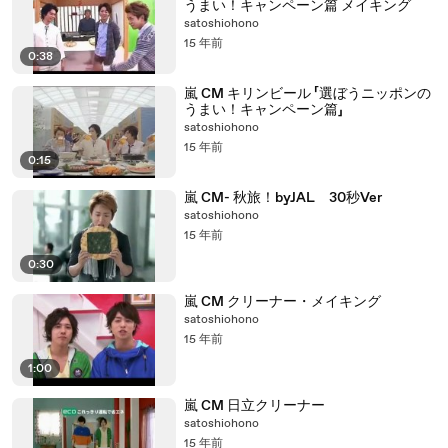
うまい！キャンペーン篇 メイキング
satoshiohono
15 年前
0:38
嵐 CM キリンビール 「選ぼうニッポンの
うまい！キャンペーン篇」
satoshiohono
15 年前
0:15
嵐 CM- 秋旅！byJAL 30秒Ver
satoshiohono
15 年前
0:30
嵐 CM クリーナー・メイキング
satoshiohono
15 年前
1:00
嵐 CM 日立クリーナー
satoshiohono
15 年前