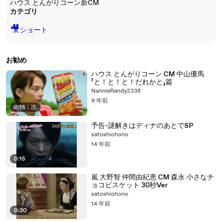
ハウス とんがりコーン新CM
カテゴリ
🎥
ショート
お勧め
ハウス とんがりコーン CM 中山優馬
「と！と！と！だれかと」篇
NannieRandy2338
9 年前
0:15
|
次
予告-謎解きはディナのあとでSP
satoshiohono
14 年前
0:15
嵐 大野智 仲間由紀恵 CM 森永 小さなチ
ョコビスケット 30秒Ver
satoshiohono
14 年前
0:30