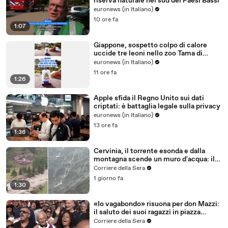
riserva naturale nel sud dei Paesi Bassi
euronews (in Italiano)
10 ore fa
1:07
Giappone, sospetto colpo di calore
uccide tre leoni nello zoo Tama di
Tokyo
euronews (in Italiano)
11 ore fa
1:26
Apple sfida il Regno Unito sui dati
criptati: è battaglia legale sulla privacy
euronews (in Italiano)
13 ore fa
1:36
Cervinia, il torrente esonda e dalla
montagna scende un muro d'acqua: il
video del nubifragio
Corriere della Sera
1 giorno fa
1:30
«Io vagabondo» risuona per don Mazzi:
il saluto dei suoi ragazzi in piazza
Sant'Ambrogio
Corriere della Sera