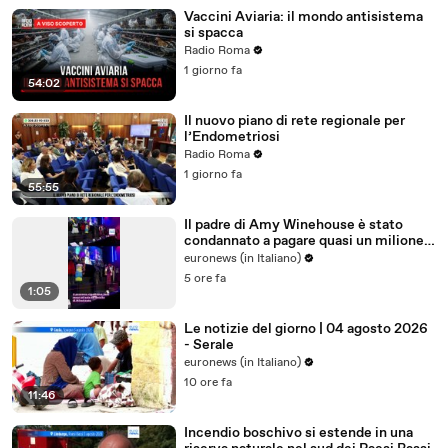
Vaccini Aviaria: il mondo antisistema
si spacca
Radio Roma
1 giorno fa
54:02
Il nuovo piano di rete regionale per
l’Endometriosi
Radio Roma
1 giorno fa
55:55
Il padre di Amy Winehouse è stato
condannato a pagare quasi un milione
di sterline alle amiche
euronews (in Italiano)
5 ore fa
1:05
Le notizie del giorno | 04 agosto 2026
- Serale
euronews (in Italiano)
10 ore fa
11:46
Incendio boschivo si estende in una