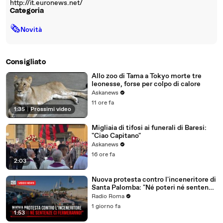
http://it.euronews.net/
Categoria
🗞
Novità
Consigliato
Allo zoo di Tama a Tokyo morte tre
leonesse, forse per colpo di calore
Askanews
11 ore fa
1:35
|
Prossimi video
Migliaia di tifosi ai funerali di Baresi:
"Ciao Capitano"
Askanews
16 ore fa
2:03
Nuova protesta contro l'inceneritore di
Santa Palomba: "Né poteri né sentenze
ci fermeranno!"
Radio Roma
1 giorno fa
1:53