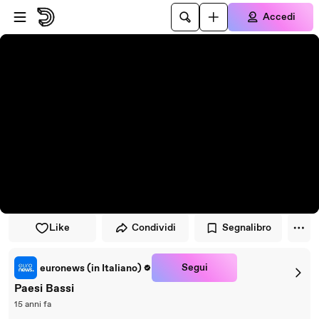
Vai al lettore
Passa al contenuto principale
Accedi
Like
Condividi
Segnalibro
Segui
euronews (in Italiano)
Paesi Bassi
15 anni fa