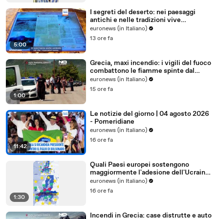
I segreti del deserto: nei paesaggi
antichi e nelle tradizioni vive
dell'Uzbekistan
euronews (in Italiano)
13 ore fa
5:00
Grecia, maxi incendio: i vigili del fuoco
combattono le fiamme spinte dal
vento
euronews (in Italiano)
15 ore fa
1:00
Le notizie del giorno | 04 agosto 2026
- Pomeridiane
euronews (in Italiano)
16 ore fa
11:42
Quali Paesi europei sostengono
maggiormente l'adesione dell'Ucraina
all'Ue?
euronews (in Italiano)
16 ore fa
1:30
Incendi in Grecia: case distrutte e auto