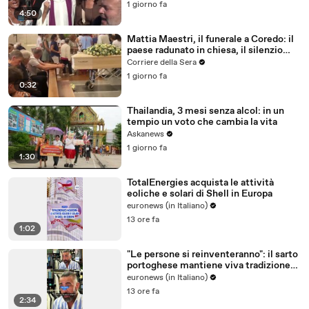
1 giorno fa
4:50
Mattia Maestri, il funerale a Coredo: il
paese radunato in chiesa, il silenzio
della famiglia, gli abbracci
Corriere della Sera
1 giorno fa
0:32
Thailandia, 3 mesi senza alcol: in un
tempio un voto che cambia la vita
Askanews
1 giorno fa
1:30
TotalEnergies acquista le attività
eoliche e solari di Shell in Europa
euronews (in Italiano)
13 ore fa
1:02
"Le persone si reinventeranno": il sarto
portoghese mantiene viva tradizione
degli abiti su misura
euronews (in Italiano)
13 ore fa
2:34