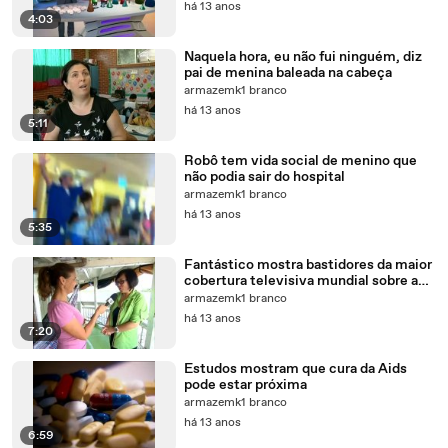
há 13 anos
4:03
Naquela hora, eu não fui ninguém, diz
pai de menina baleada na cabeça
armazemk1 branco
há 13 anos
5:11
Robô tem vida social de menino que
não podia sair do hospital
armazemk1 branco
há 13 anos
5:35
Fantástico mostra bastidores da maior
cobertura televisiva mundial sobre a
Pororoca
armazemk1 branco
há 13 anos
7:20
Estudos mostram que cura da Aids
pode estar próxima
armazemk1 branco
há 13 anos
6:59