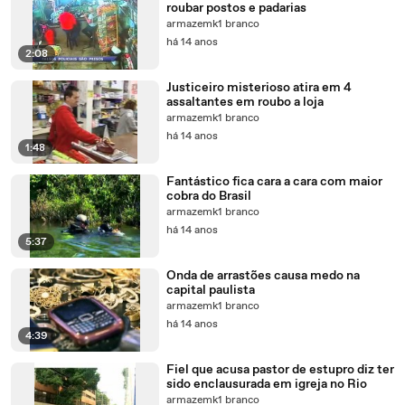
roubar postos e padarias
armazemk1 branco
há 14 anos
2:08
Justiceiro misterioso atira em 4
assaltantes em roubo a loja
armazemk1 branco
há 14 anos
1:48
Fantástico fica cara a cara com maior
cobra do Brasil
armazemk1 branco
há 14 anos
5:37
Onda de arrastões causa medo na
capital paulista
armazemk1 branco
há 14 anos
4:39
Fiel que acusa pastor de estupro diz ter
sido enclausurada em igreja no Rio
armazemk1 branco