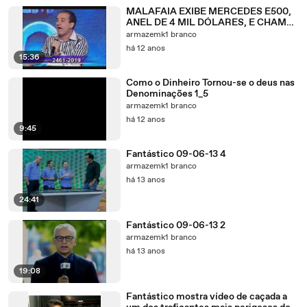
MALAFAIA EXIBE MERCEDES E500,
ANEL DE 4 MIL DÓLARES, E CHAMA
OS TELESPECTADORES DE MANÉS!
armazemk1 branco
há 12 anos
15:36
Como o Dinheiro Tornou-se o deus nas
Denominações 1_5
armazemk1 branco
há 12 anos
9:45
Fantástico 09-06-13 4
armazemk1 branco
há 13 anos
24:41
Fantástico 09-06-13 2
armazemk1 branco
há 13 anos
19:08
Fantástico mostra vídeo de caçada a