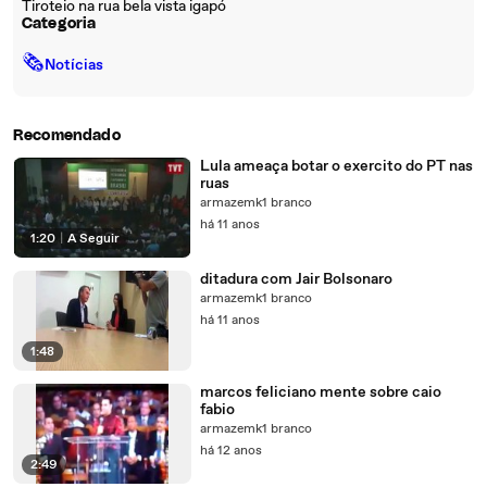
Tiroteio na rua bela vista igapó
Categoria
🗞
Notícias
Recomendado
Lula ameaça botar o exercito do PT nas
ruas
armazemk1 branco
há 11 anos
1:20
|
A Seguir
ditadura com Jair Bolsonaro
armazemk1 branco
há 11 anos
1:48
marcos feliciano mente sobre caio
fabio
armazemk1 branco
há 12 anos
2:49