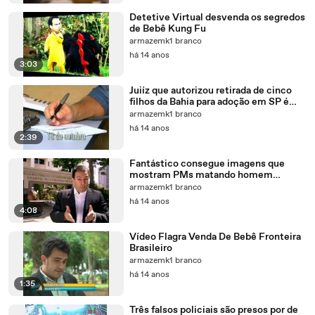
Detetive Virtual desvenda os segredos
de Bebê Kung Fu
armazemk1 branco
há 14 anos
3:03
Juiíz que autorizou retirada de cinco
filhos da Bahia para adoção em SP é
ouvido em CPI
armazemk1 branco
há 14 anos
2:39
Fantástico consegue imagens que
mostram PMs matando homem
desarmado em SP
armazemk1 branco
há 14 anos
4:08
Vídeo Flagra Venda De Bebê Fronteira
Brasileiro
armazemk1 branco
há 14 anos
1:35
Três falsos policiais são presos por de