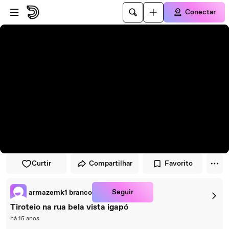
Pular para o player
Ir para o conteúdo principal
Conectar
Curtir
Compartilhar
Favorito
Seguir
armazemk1 branco
Tiroteio na rua bela vista igapó
há 15 anos