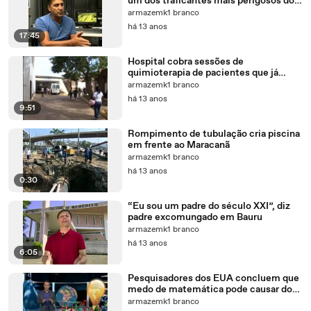
um dos traficantes mais perigosos do
Rio
armazemk1 branco
há 13 anos
17:45
Hospital cobra sessões de
quimioterapia de pacientes que já
haviam morrido
armazemk1 branco
há 13 anos
9:51
Rompimento de tubulação cria piscina
em frente ao Maracanã
armazemk1 branco
há 13 anos
0:30
“Eu sou um padre do século XXI”, diz
padre excomungado em Bauru
armazemk1 branco
há 13 anos
6:05
Pesquisadores dos EUA concluem que
medo de matemática pode causar dor
de cabeça
armazemk1 branco