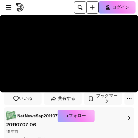
プレイヤーにスキップ
メインコンテンツにスキップ
ログイン
ブックマー
いいね
共有する
ク
+フォロー
NetNewsSap201107
20110707 06
15 年前