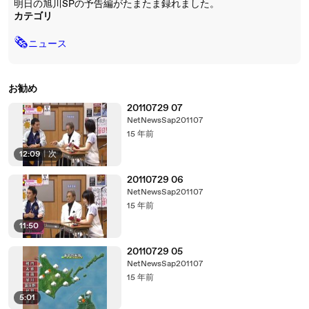
明日の旭川SPの予告編がたまたま録れました。
カテゴリ
🗞
ニュース
お勧め
20110729 07
NetNewsSap201107
15 年前
12:09
|
次
20110729 06
NetNewsSap201107
15 年前
11:50
20110729 05
NetNewsSap201107
15 年前
5:01