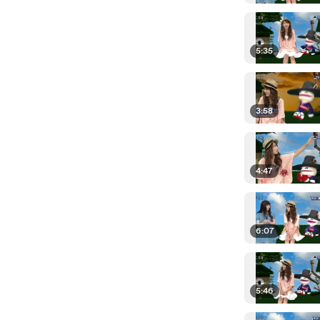
5:35
3:58
4:47
6:07
5:46