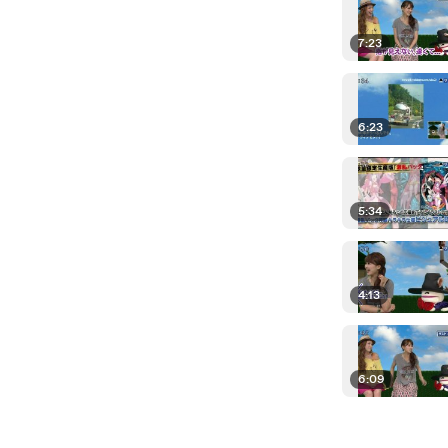
7:23
6:23
5:34
4:13
6:09