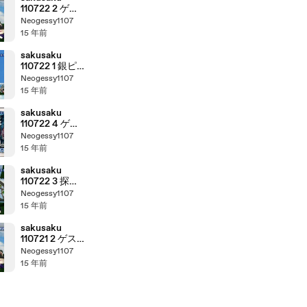
110722 2 ゲス
トは初登場の
Neogessy1107
Kyleeさんです
15 年前
5/5
sakusaku
110722 1 銀ピ
カー(CAR)に
Neogessy1107
自分の車が映
15 年前
るんです･･･、
の巻
sakusaku
110722 4 ゲー
ムコーナー：
Neogessy1107
クイーンズゲ
15 年前
イト スパイラ
ルカオス【PSP】
sakusaku
110722 3 探偵
ギフト★スク
Neogessy1107
ープ カンカ
15 年前
ンtvkうつらな
い疑惑、の巻
sakusaku
110721 2 ゲス
トは初登場の
Neogessy1107
Kyleeさんです
15 年前
4/5