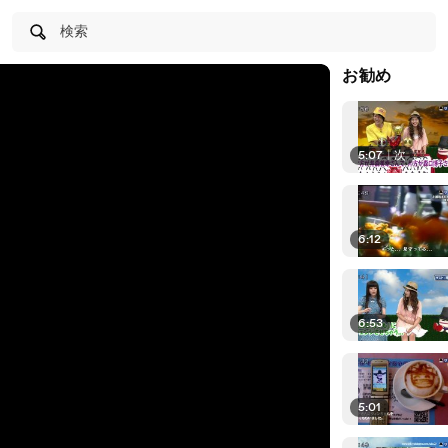
検索
お勧め
5:07
|
次
6:12
6:53
5:01