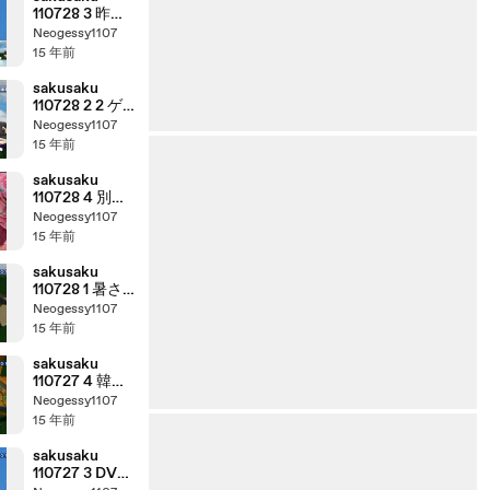
110728 3 昨年
の9月にビナウ
Neogessy1107
ォークで行わ
15 年前
れたイベント
の様子、の巻
sakusaku
110728 2 2 ゲ
ストは初登場
Neogessy1107
の南波志帆さ
15 年前
んです 4/5
sakusaku
110728 4 別れ
た女ともう一
Neogessy1107
回付き合う様
15 年前
なモンで
す･･･、の巻
sakusaku
110728 1 暑さ
をウリにした
Neogessy1107
熊谷名物、雪
15 年前
くま･･･、の巻
sakusaku
110727 4 韓国
は今日も雨だ
Neogessy1107
そうです･･･、
15 年前
の巻
sakusaku
110727 3 DVD