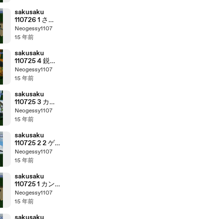
んです 2/5
sakusaku
110726 1 さす
が東進さん、
Neogessy1107
一番に見つけ
15 年前
ました･･･、の
巻
sakusaku
110725 4 鋭利
な人たちが、
Neogessy1107
何のフィルタ
15 年前
ーも通さずガ
ンガン来
sakusaku
る･･･、の巻
110725 3 カン
カンの反響の
Neogessy1107
続きです･･･、
15 年前
の巻
sakusaku
110725 2 2 ゲ
ストは初登場
Neogessy1107
の南波志帆さ
15 年前
んです 1/5
sakusaku
110725 1 カン
カンのフォロ
Neogessy1107
ーより、自分
15 年前
のフォロー
を･･･、の巻
sakusaku