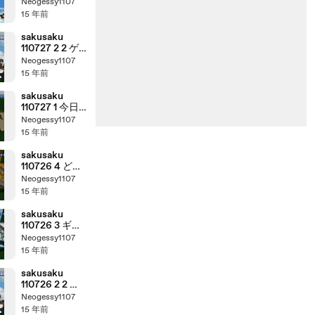
コーナー：
Neogessy1107
『saku saku
15 年前
Ver.7.5 SP/～
ありがとう！
sakusaku
4:3～』
110727 2 2 ゲ
ストは初登場
Neogessy1107
の南波志帆さ
15 年前
んです 3/5
sakusaku
110727 1 今日
はあだち充作
Neogessy1107
品の話で
15 年前
す･･･、の巻
sakusaku
110726 4 どう
も、すいやせ
Neogessy1107
んでした
15 年前
っ･･･、の巻
sakusaku
110726 3 ギフ
トくんのライ
Neogessy1107
ブを見てきま
15 年前
したあ･･･、の
巻
sakusaku
110726 2 2 ゲ
ストは初登場
Neogessy1107
の南波志帆さ
15 年前