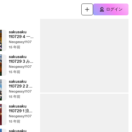
ログイン
sakusaku
110729 4 一番
くじ 仮面ライ
Neogessy1107
ダーシリーズ
15 年前
～仮面ライダ
ーオーズ with
sakusaku
40th編～
110729 3 みん
なでうたおう
Neogessy1107
Ｚ～都筑まも
15 年前
る君のうた～
sakusaku
110729 2 2 ゲ
ストは初登場
Neogessy1107
の南波志帆さ
15 年前
んです 5/5
sakusaku
110729 1 浪人
さんでなくて
Neogessy1107
も、確かにそ
15 年前
れはゾッとし
ます、の巻
sakusaku