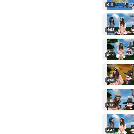
6:11
4:53
5:14
4:58
5:50
4:47