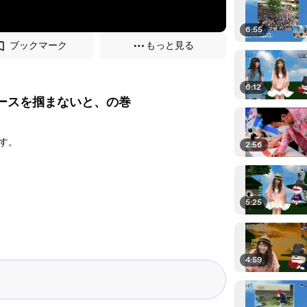
6:55
ブックマーク
もっと見る
6:12
分のペースを掴まないと、の巻
す。
2:56
5:25
4:59