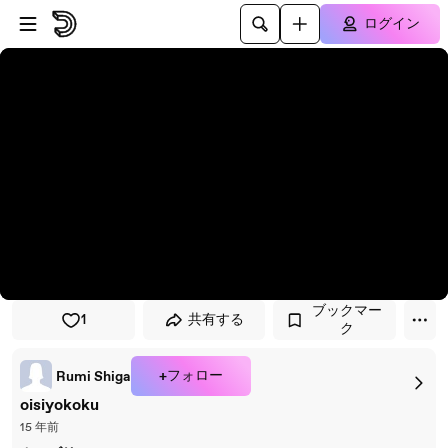
プレイヤーにスキップ
メインコンテンツにスキップ
ログイン
ブックマー
1
共有する
ク
+フォロー
Rumi Shiga
oisiyokoku
15 年前