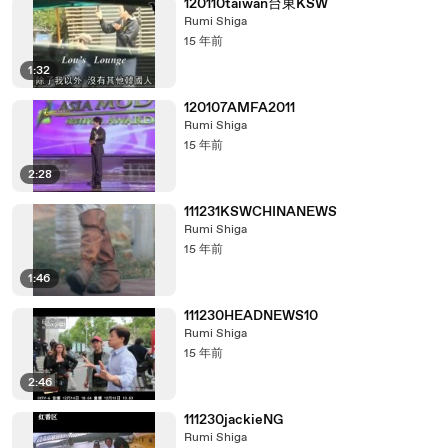
120110taiwan台東KSW
Rumi Shiga
15 年前
1:32
120107AMFA2011
Rumi Shiga
15 年前
2:28
111231KSWCHINANEWS
Rumi Shiga
15 年前
1:46
111230HEADNEWS10
Rumi Shiga
15 年前
2:46
111230jackieNG
Rumi Shiga