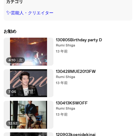
カテゴリ
✨
芸能人・クリエイター
お勧め
130805Birthday party D
Rumi Shiga
13 年前
4:10
|
次
130428MUE2013FW
Rumi Shiga
13 年前
7:05
130413KSWOFF
Rumi Shiga
13 年前
12:52
120903koenidekinai