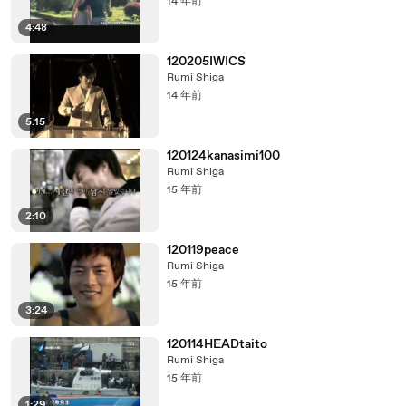
14 年前
4:48
120205IWICS
Rumi Shiga
14 年前
5:15
120124kanasimi100
Rumi Shiga
15 年前
2:10
120119peace
Rumi Shiga
15 年前
3:24
120114HEADtaito
Rumi Shiga
15 年前
1:29