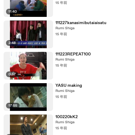
15 年前
11:40
111227kanasimibutaiaisatu
Rumi Shiga
15 年前
2:48
111223REPEAT100
Rumi Shiga
15 年前
0:57
YASU making
Rumi Shiga
15 年前
17:55
100220kK2
Rumi Shiga
15 年前