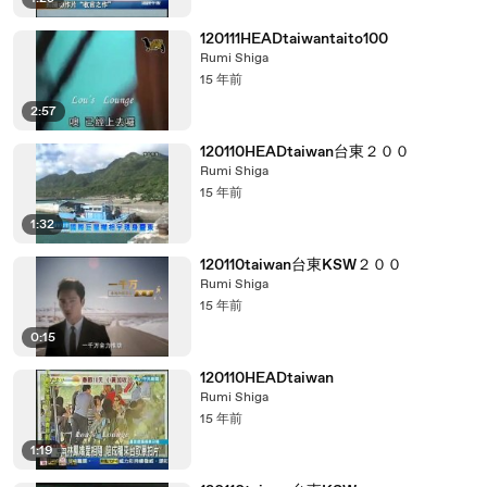
120111HEADtaiwantaito100
Rumi Shiga
15 年前
2:57
120110HEADtaiwan台東２００
Rumi Shiga
15 年前
1:32
120110taiwan台東KSW２００
Rumi Shiga
15 年前
0:15
120110HEADtaiwan
Rumi Shiga
15 年前
1:19