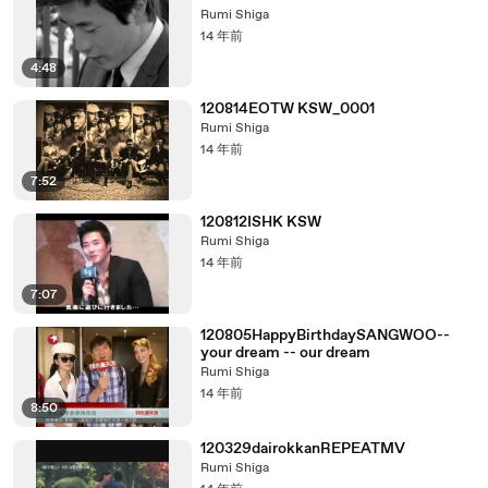
Rumi Shiga
14 年前
4:48
120814EOTW KSW_0001
Rumi Shiga
14 年前
7:52
120812ISHK KSW
Rumi Shiga
14 年前
7:07
120805HappyBirthdaySANGWOO--
your dream -- our dream
Rumi Shiga
14 年前
8:50
120329dairokkanREPEATMV
Rumi Shiga