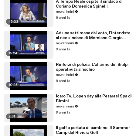
A Tempo Reale ospite il sindaco di
Coriano Domenica Spinelli
newsrimini
9 anni fa
43:03
Ad una settimana dal voto, l'intervista
al neo sindaco di Morciano Giorgio
Ciotti
newsrimini
9 anni fa
15:24
Rinforzi di polizia. L'allarme del Siulp:
operatività a rischio
newsrimini
9 anni fa
10:25
Icaro Tv. L'open day alla Pesaresi Spa di
Rimini
newsrimini
9 anni fa
2:31
Il golf a portata di bambino. Il Summer
Camp del Riviera Golf