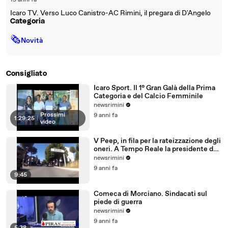
15 anni fa
Icaro TV. Verso Luco Canistro-AC Rimini, il pregara di D'Angelo
Categoria
🗞
Novità
Consigliato
Icaro Sport. Il 1° Gran Galà della Prima
Categoria e del Calcio Femminile
newsrimini
Prossimi
9 anni fa
1:29:25
|
video
V Peep, in fila per la rateizzazione degli
oneri. A Tempo Reale la presidente del
Comitato
newsrimini
9 anni fa
9:45
Comeca di Morciano. Sindacati sul
piede di guerra
newsrimini
9 anni fa