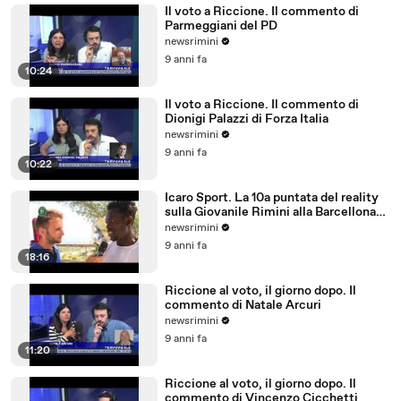
Il voto a Riccione. Il commento di
Parmeggiani del PD
newsrimini
9 anni fa
10:24
Il voto a Riccione. Il commento di
Dionigi Palazzi di Forza Italia
newsrimini
9 anni fa
10:22
Icaro Sport. La 10a puntata del reality
sulla Giovanile Rimini alla Barcellona
Professional Cup
newsrimini
9 anni fa
18:16
Riccione al voto, il giorno dopo. Il
commento di Natale Arcuri
newsrimini
9 anni fa
11:20
Riccione al voto, il giorno dopo. Il
commento di Vincenzo Cicchetti