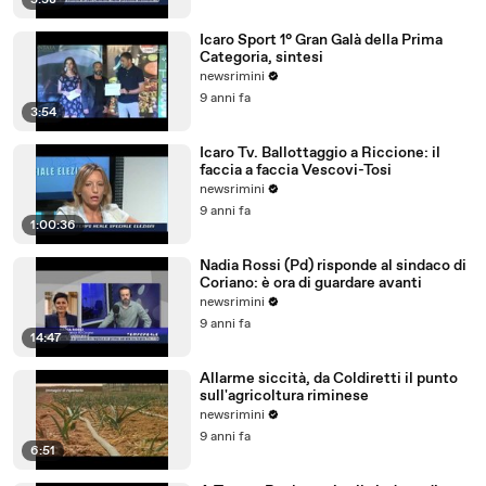
5:38
Icaro Sport 1° Gran Galà della Prima
Categoria, sintesi
newsrimini
9 anni fa
3:54
Icaro Tv. Ballottaggio a Riccione: il
faccia a faccia Vescovi-Tosi
newsrimini
9 anni fa
1:00:36
Nadia Rossi (Pd) risponde al sindaco di
Coriano: è ora di guardare avanti
newsrimini
9 anni fa
14:47
Allarme siccità, da Coldiretti il punto
sull'agricoltura riminese
newsrimini
9 anni fa
6:51