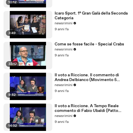
10:12
Icaro Sport. 1° Gran Galà della Seconda
Categoria
newsrimini
9 anni fa
3:49
Come se fosse facile - Special Crabs
newsrimini
9 anni fa
33:12
Il voto a Riccione. Il commento di
Andrea Delbianco (Movimento 5
Stelle)
newsrimini
9 anni fa
9:52
Il voto a Riccione. A Tempo Reale
commento di Fabio Ubaldi (Patto
Civico Riccione)
newsrimini
9 anni fa
14:32