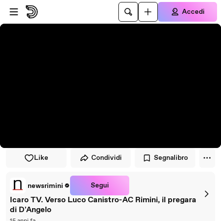
Vai al lettore
Passa al contenuto principale
Accedi
Like
Condividi
Segnalibro
Segui
newsrimini
Icaro TV. Verso Luco Canistro-AC Rimini, il pregara
di D'Angelo