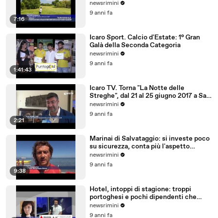
newsrimini
9 anni fa
7:16
Icaro Sport. Calcio d'Estate: 1° Gran
Galà della Seconda Categoria
newsrimini
9 anni fa
1:41:43
Icaro TV. Torna "La Notte delle
Streghe", dal 21 al 25 giugno 2017 a San
Giovanni in M
newsrimini
9 anni fa
2:21
Marinai di Salvataggio: si investe poco
su sicurezza, conta più l'aspetto
economico
newsrimini
9 anni fa
9:38
Hotel, intoppi di stagione: troppi
portoghesi e pochi dipendenti che
parlano tedesco
newsrimini
9 anni fa