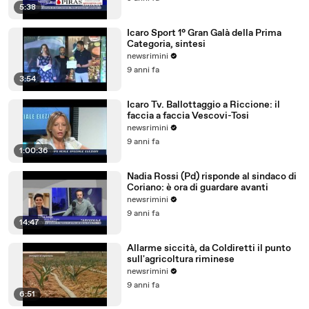
5:38
Icaro Sport 1° Gran Galà della Prima
Categoria, sintesi
newsrimini
9 anni fa
3:54
Icaro Tv. Ballottaggio a Riccione: il
faccia a faccia Vescovi-Tosi
newsrimini
9 anni fa
1:00:36
Nadia Rossi (Pd) risponde al sindaco di
Coriano: è ora di guardare avanti
newsrimini
9 anni fa
14:47
Allarme siccità, da Coldiretti il punto
sull'agricoltura riminese
newsrimini
9 anni fa
6:51