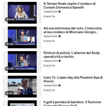
A Tempo Reale ospite il sindaco di
Coriano Domenica Spinelli
newsrimini
9 anni fa
43:03
Ad una settimana dal voto, l'intervista
al neo sindaco di Morciano Giorgio
Ciotti
newsrimini
9 anni fa
15:24
Rinforzi di polizia. L'allarme del Siulp:
operatività a rischio
newsrimini
9 anni fa
10:25
Icaro Tv. L'open day alla Pesaresi Spa di
Rimini
newsrimini
9 anni fa
2:31
Il golf a portata di bambino. Il Summer