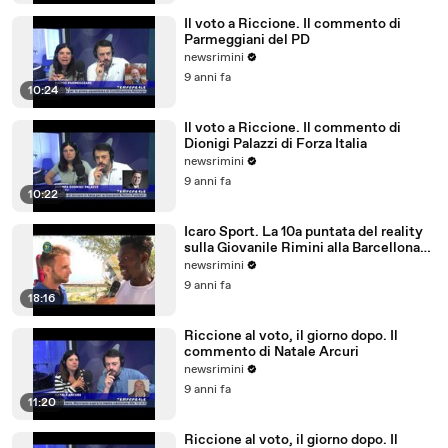
Il voto a Riccione. Il commento di
Parmeggiani del PD
newsrimini
9 anni fa
10:24
Il voto a Riccione. Il commento di
Dionigi Palazzi di Forza Italia
newsrimini
9 anni fa
10:22
Icaro Sport. La 10a puntata del reality
sulla Giovanile Rimini alla Barcellona
Professional Cup
newsrimini
9 anni fa
18:16
Riccione al voto, il giorno dopo. Il
commento di Natale Arcuri
newsrimini
9 anni fa
11:20
Riccione al voto, il giorno dopo. Il