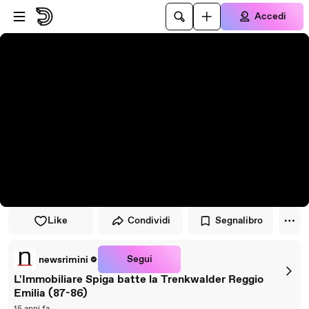
Vai al lettore
Passa al contenuto principale
Accedi
Like
Condividi
Segnalibro
Segui
newsrimini
L'Immobiliare Spiga batte la Trenkwalder Reggio
Emilia (87-86)