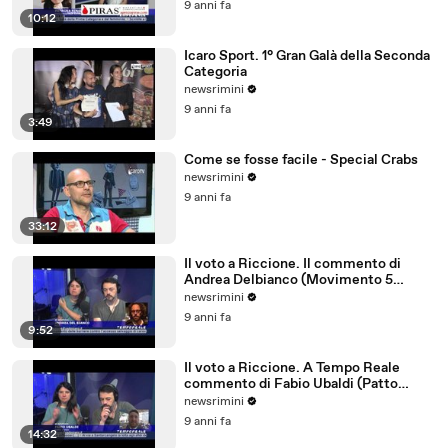
9 anni fa
10:12
Icaro Sport. 1° Gran Galà della Seconda
Categoria
newsrimini
9 anni fa
3:49
Come se fosse facile - Special Crabs
newsrimini
9 anni fa
33:12
Il voto a Riccione. Il commento di
Andrea Delbianco (Movimento 5
Stelle)
newsrimini
9 anni fa
9:52
Il voto a Riccione. A Tempo Reale
commento di Fabio Ubaldi (Patto
Civico Riccione)
newsrimini
9 anni fa
14:32