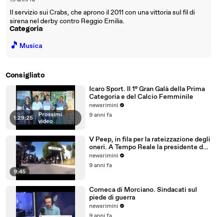
15 anni fa
Il servizio sui Crabs, che aprono il 2011 con una vittoria sul fil di
sirena nel derby contro Reggio Emilia.
Categoria
🎵
Musica
Consigliato
Icaro Sport. Il 1° Gran Galà della Prima
Categoria e del Calcio Femminile
newsrimini
Prossimi
9 anni fa
1:29:25
|
video
V Peep, in fila per la rateizzazione degli
oneri. A Tempo Reale la presidente del
Comitato
newsrimini
9 anni fa
9:45
Comeca di Morciano. Sindacati sul
piede di guerra
newsrimini
9 anni fa