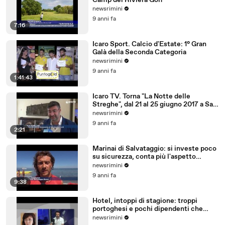
Camp del Riviera Golf
newsrimini
9 anni fa
7:16
Icaro Sport. Calcio d'Estate: 1° Gran
Galà della Seconda Categoria
newsrimini
9 anni fa
1:41:43
Icaro TV. Torna "La Notte delle
Streghe", dal 21 al 25 giugno 2017 a San
Giovanni in M
newsrimini
9 anni fa
2:21
Marinai di Salvataggio: si investe poco
su sicurezza, conta più l'aspetto
economico
newsrimini
9 anni fa
9:38
Hotel, intoppi di stagione: troppi
portoghesi e pochi dipendenti che
parlano tedesco
newsrimini