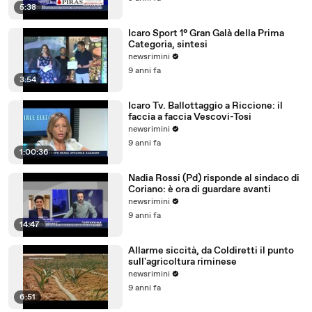
5:38
Icaro Sport 1° Gran Galà della Prima
Categoria, sintesi
newsrimini
9 anni fa
3:54
Icaro Tv. Ballottaggio a Riccione: il
faccia a faccia Vescovi-Tosi
newsrimini
9 anni fa
1:00:36
Nadia Rossi (Pd) risponde al sindaco di
Coriano: è ora di guardare avanti
newsrimini
9 anni fa
14:47
Allarme siccità, da Coldiretti il punto
sull'agricoltura riminese
newsrimini
9 anni fa
6:51