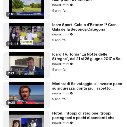
Camp del Riviera Golf
newsrimini
9 anni fa
7:16
Icaro Sport. Calcio d'Estate: 1° Gran
Galà della Seconda Categoria
newsrimini
9 anni fa
1:41:43
Icaro TV. Torna "La Notte delle
Streghe", dal 21 al 25 giugno 2017 a San
Giovanni in M
newsrimini
9 anni fa
2:21
Marinai di Salvataggio: si investe poco
su sicurezza, conta più l'aspetto
economico
newsrimini
9 anni fa
9:38
Hotel, intoppi di stagione: troppi
portoghesi e pochi dipendenti che
parlano tedesco
newsrimini