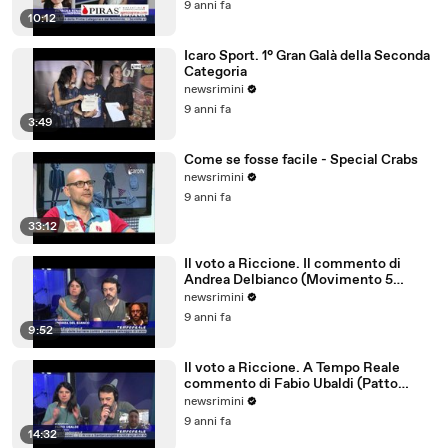
9 anni fa
10:12
Icaro Sport. 1° Gran Galà della Seconda
Categoria
newsrimini
9 anni fa
3:49
Come se fosse facile - Special Crabs
newsrimini
9 anni fa
33:12
Il voto a Riccione. Il commento di
Andrea Delbianco (Movimento 5
Stelle)
newsrimini
9 anni fa
9:52
Il voto a Riccione. A Tempo Reale
commento di Fabio Ubaldi (Patto
Civico Riccione)
newsrimini
9 anni fa
14:32