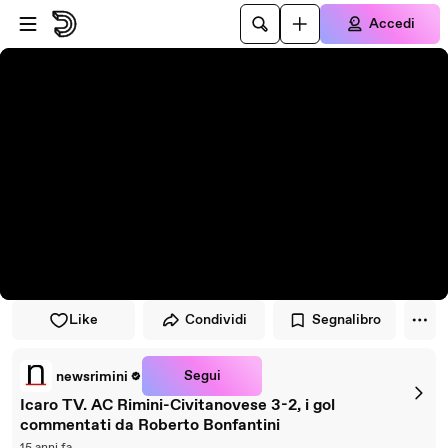
Vai al lettore
Passa al contenuto principale
Accedi
Like
Condividi
Segnalibro
Segui
newsrimini
Icaro TV. AC Rimini-Civitanovese 3-2, i gol
commentati da Roberto Bonfantini