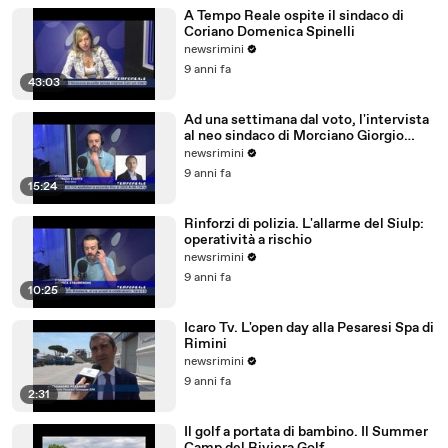
A Tempo Reale ospite il sindaco di
Coriano Domenica Spinelli
newsrimini
9 anni fa
43:03
Ad una settimana dal voto, l'intervista
al neo sindaco di Morciano Giorgio
Ciotti
newsrimini
9 anni fa
15:24
Rinforzi di polizia. L'allarme del Siulp:
operatività a rischio
newsrimini
9 anni fa
10:25
Icaro Tv. L'open day alla Pesaresi Spa di
Rimini
newsrimini
9 anni fa
2:31
Il golf a portata di bambino. Il Summer