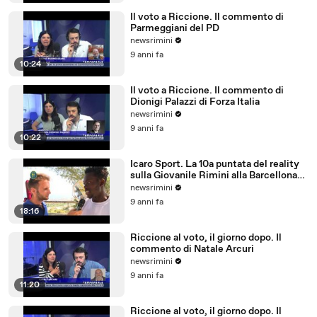
Il voto a Riccione. Il commento di
Parmeggiani del PD
newsrimini
9 anni fa
10:24
Il voto a Riccione. Il commento di
Dionigi Palazzi di Forza Italia
newsrimini
9 anni fa
10:22
Icaro Sport. La 10a puntata del reality
sulla Giovanile Rimini alla Barcellona
Professional Cup
newsrimini
9 anni fa
18:16
Riccione al voto, il giorno dopo. Il
commento di Natale Arcuri
newsrimini
9 anni fa
11:20
Riccione al voto, il giorno dopo. Il