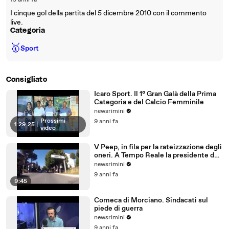
15 anni fa
I cinque gol della partita del 5 dicembre 2010 con il commento
live.
Categoria
🥇
Sport
Consigliato
Icaro Sport. Il 1° Gran Galà della Prima
Categoria e del Calcio Femminile
newsrimini
Prossimi
9 anni fa
1:29:25
|
video
V Peep, in fila per la rateizzazione degli
oneri. A Tempo Reale la presidente del
Comitato
newsrimini
9 anni fa
9:45
Comeca di Morciano. Sindacati sul
piede di guerra
newsrimini
9 anni fa