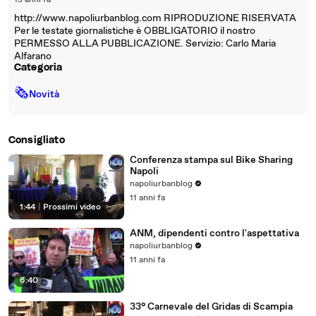
15 anni fa
http://www.napoliurbanblog.com RIPRODUZIONE RISERVATA
Per le testate giornalistiche è OBBLIGATORIO il nostro
PERMESSO ALLA PUBBLICAZIONE. Servizio: Carlo Maria
Alfarano
Categoria
🗞
Novità
Consigliato
Conferenza stampa sul Bike Sharing
Napoli
napoliurbanblog
11 anni fa
1:44
|
Prossimi video
ANM, dipendenti contro l'aspettativa
napoliurbanblog
11 anni fa
6:40
33° Carnevale del Gridas di Scampia