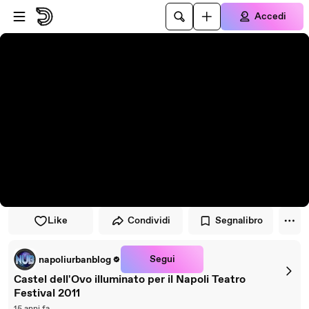
Vai al lettore
Passa al contenuto principale
Accedi
Like
Condividi
Segnalibro
Segui
napoliurbanblog
Castel dell'Ovo illuminato per il Napoli Teatro
Festival 2011