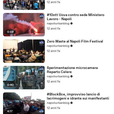
12 anni fa
4:12
#10ott Uova contro sede Ministero
Lavoro - Napoli
napoliurbanblog
12 anni fa
0:59
Zero Waste al Napoli Film Festival
napoliurbanblog
12 anni fa
1:23
Sperimentazione microcamera
Reparto Celere
napoliurbanblog
12 anni fa
0:40
#BlockBce, improvviso lancio di
lacrimogeni e idrante sui manifestanti
napoliurbanblog
12 anni fa
4:17