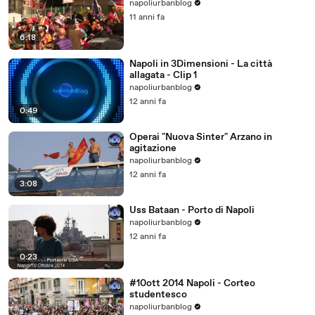
napoliurbanblog
11 anni fa
6:18
Napoli in 3Dimensioni - La città
allagata - Clip 1
napoliurbanblog
12 anni fa
0:49
Operai "Nuova Sinter" Arzano in
agitazione
napoliurbanblog
12 anni fa
3:08
Uss Bataan - Porto di Napoli
napoliurbanblog
12 anni fa
0:23
#10ott 2014 Napoli - Corteo
studentesco
napoliurbanblog