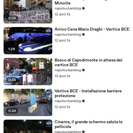
Minorile
napoliurbanblog
12 anni fa
0:39
Arrivo Cena Mario Draghi - Vertice BCE
napoliurbanblog
12 anni fa
1:26
Bosco di Capodimonte in attesa del
vertice BCE
napoliurbanblog
12 anni fa
0:44
Vertice BCE - Installazione barriere
protezione
napoliurbanblog
12 anni fa
0:34
Cinema, il grande schermo saluta la
pellicola
napoliurbanblog