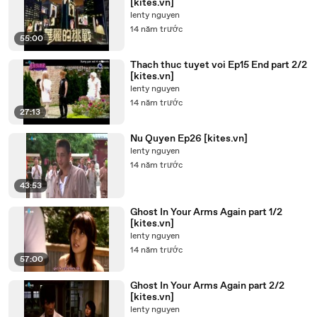
[kites.vn]
lenty nguyen
14 năm trước
55:00
Thach thuc tuyet voi Ep15 End part 2/2
[kites.vn]
lenty nguyen
14 năm trước
27:13
Nu Quyen Ep26 [kites.vn]
lenty nguyen
14 năm trước
43:53
Ghost In Your Arms Again part 1/2
[kites.vn]
lenty nguyen
14 năm trước
57:00
Ghost In Your Arms Again part 2/2
[kites.vn]
lenty nguyen