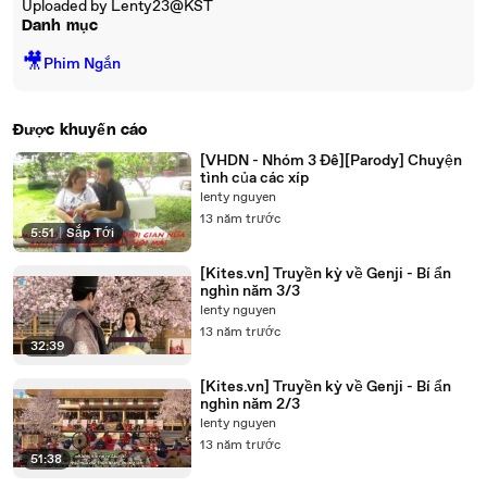
Uploaded by Lenty23@KST
Danh mục
🎥
Phim Ngắn
Được khuyến cáo
[VHDN - Nhóm 3 Đê][Parody] Chuyện
tình của các xíp
lenty nguyen
13 năm trước
5:51
|
Sắp Tới
[Kites.vn] Truyền kỳ về Genji - Bí ẩn
nghìn năm 3/3
lenty nguyen
13 năm trước
32:39
[Kites.vn] Truyền kỳ về Genji - Bí ẩn
nghìn năm 2/3
lenty nguyen
13 năm trước
51:38