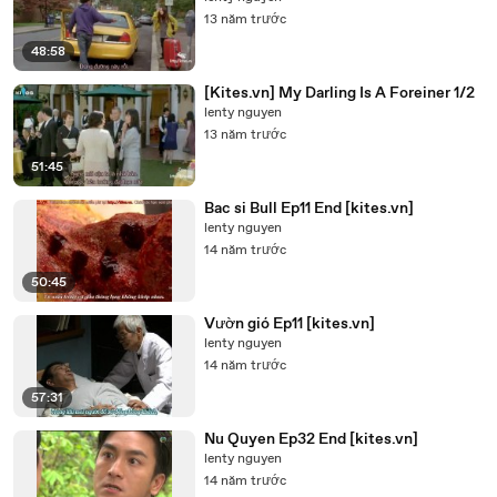
13 năm trước
48:58
[Kites.vn] My Darling Is A Foreiner 1/2
lenty nguyen
13 năm trước
51:45
Bac si Bull Ep11 End [kites.vn]
lenty nguyen
14 năm trước
50:45
Vườn gió Ep11 [kites.vn]
lenty nguyen
14 năm trước
57:31
Nu Quyen Ep32 End [kites.vn]
lenty nguyen
14 năm trước