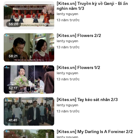
[Kites.vn] Truyền kỳ về Genji - Bí ẩn
nghìn năm 1/3
lenty nguyen
13 năm trước
55:26
[Kites.vn] Flowers 2/2
lenty nguyen
13 năm trước
58:21
[Kites.vn] Flowers 1/2
lenty nguyen
13 năm trước
52:17
[Kites.vn] Tay kéo sát nhân 2/3
lenty nguyen
13 năm trước
41:41
[Kites.vn] My Darling Is A Foreiner 2/2
lenty nguyen