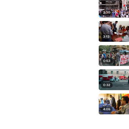
2:30
3:13
0:53
0:32
4:05