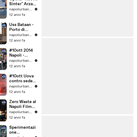
Sinter" Arzano
in agitazione
napoliurbanblog
12 anni fa
Uss Bataan -
Porto di
Napoli
napoliurbanblog
12 anni fa
#10ott 2014
Napoli -
Corteo
napoliurbanblog
studentesco
12 anni fa
#10ott Uova
contro sede
Ministero
napoliurbanblog
Lavoro -
12 anni fa
Napoli
Zero Waste al
Napoli Film
Festival
napoliurbanblog
12 anni fa
Sperimentazi
one