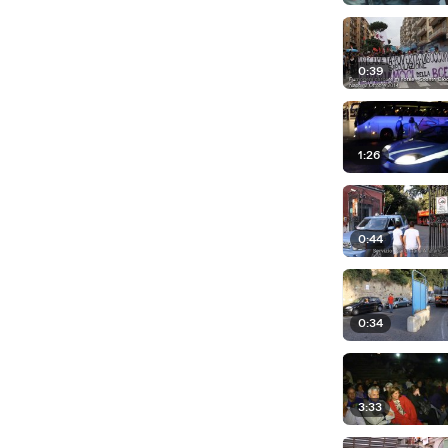
0:39
1:26
0:44
0:34
3:33