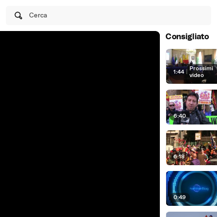
Cerca
Consigliato
Prossimi
1:44
|
video
6:40
6:18
0:49