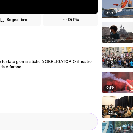
3:08
Segnalibro
Di Più
0:23
state giornalistiche è OBBLIGATORIO il nostro
4:12
ia Alfarano
0:59
1:23