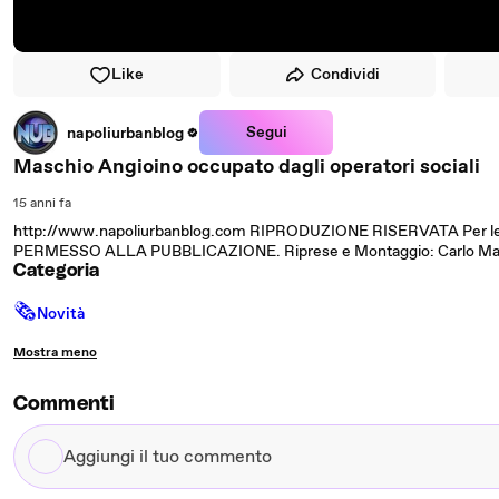
Like
Condividi
Segui
napoliurbanblog
Maschio Angioino occupato dagli operatori sociali
15 anni fa
http://www.napoliurbanblog.com RIPRODUZIONE RISERVATA Per le te
PERMESSO ALLA PUBBLICAZIONE. Riprese e Montaggio: Carlo Mar
Categoria
🗞
Novità
Mostra meno
Commenti
Aggiungi
il