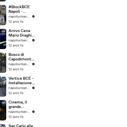
#BlockBCE
Napoli -
Fumogeni
napoliurbanblog
Carcere
12 anni fa
Minorile
Arrivo Cena
Mario Draghi -
Vertice BCE
napoliurbanblog
12 anni fa
Bosco di
Capodimonte
in attesa del
napoliurbanblog
vertice BCE
12 anni fa
Vertice BCE -
Installazione
barriere
napoliurbanblog
protezione
12 anni fa
Cinema, il
grande
schermo
napoliurbanblog
saluta la
12 anni fa
pellicola
San Carlo alle