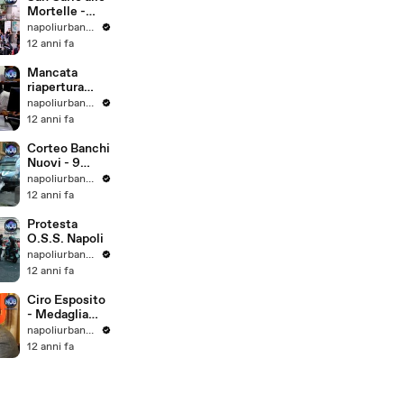
Mortelle -
Targa Antonio
napoliurbanblog
Altamura
12 anni fa
Mancata
riapertura
Ostetricia -
napoliurbanblog
Ospedale San
12 anni fa
Gennaro
Corteo Banchi
Nuovi - 9
Settembre
napoliurbanblog
2014
12 anni fa
Protesta
O.S.S. Napoli
napoliurbanblog
12 anni fa
Ciro Esposito
- Medaglia
Comune
napoliurbanblog
Napoli
12 anni fa