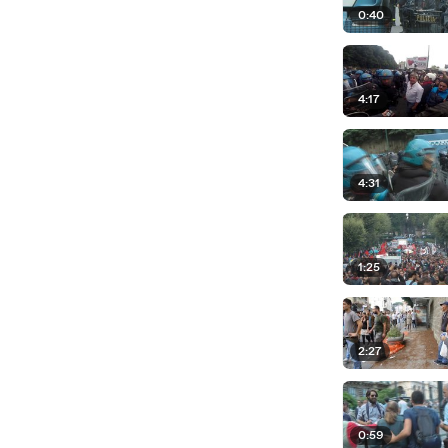
0:40
4:17
4:31
1:25
2:27
0:59