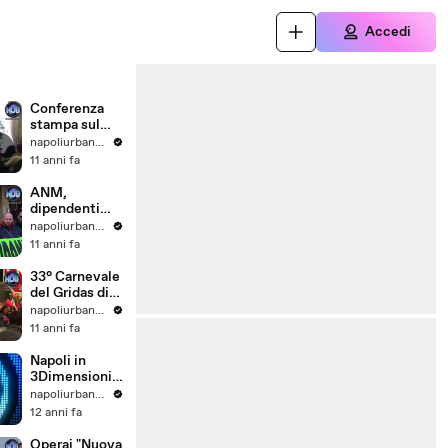
Accedi
Conferenza
stampa sul
Bike Sharing
napoliurbanblog
Napoli
11 anni fa
ANM,
dipendenti
contro
napoliurbanblog
l'aspettativa
11 anni fa
33° Carnevale
del Gridas di
Scampia
napoliurbanblog
11 anni fa
Napoli in
3Dimensioni -
La città
napoliurbanblog
allagata - Clip
12 anni fa
1
Operai "Nuova