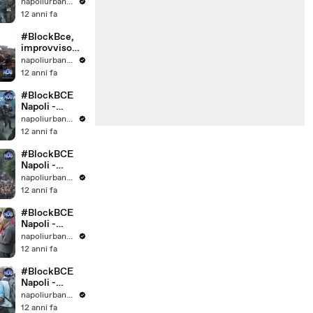
microcamera
napoliurbanblog
Reparto
12 anni fa
Celere
#BlockBce,
improvviso
lancio di
napoliurbanblog
lacrimogeni e
12 anni fa
idrante sui
manifestanti
#BlockBCE
Napoli -
Scontri
napoliurbanblog
Polizia
12 anni fa
#BlockBCE
Napoli -
Corteo Rione
napoliurbanblog
Sanità
12 anni fa
#BlockBCE
Napoli -
Corteo Colli
napoliurbanblog
Aminei
12 anni fa
#BlockBCE
Napoli -
Rilascio
napoliurbanblog
arrestato
12 anni fa