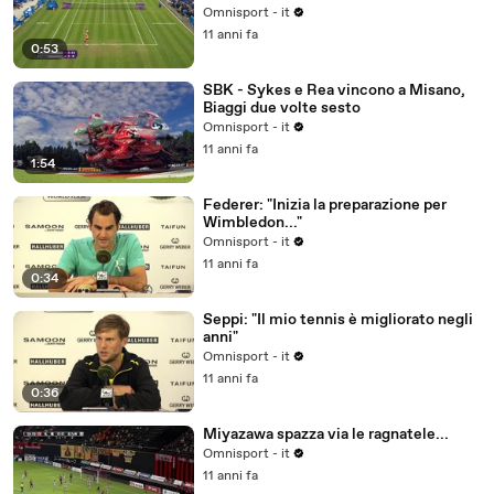
Omnisport - it
11 anni fa
0:53
SBK - Sykes e Rea vincono a Misano,
Biaggi due volte sesto
Omnisport - it
11 anni fa
1:54
Federer: "Inizia la preparazione per
Wimbledon..."
Omnisport - it
11 anni fa
0:34
Seppi: "Il mio tennis è migliorato negli
anni"
Omnisport - it
11 anni fa
0:36
Miyazawa spazza via le ragnatele...
Omnisport - it
11 anni fa