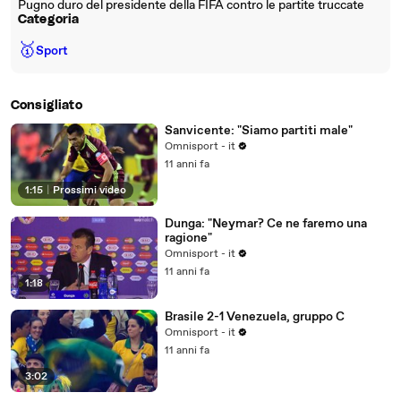
Pugno duro del presidente della FIFA contro le partite truccate
Categoria
🥇
Sport
Consigliato
Sanvicente: "Siamo partiti male"
Omnisport - it
11 anni fa
1:15
|
Prossimi video
Dunga: "Neymar? Ce ne faremo una
ragione"
Omnisport - it
11 anni fa
1:18
Brasile 2-1 Venezuela, gruppo C
Omnisport - it
11 anni fa
3:02