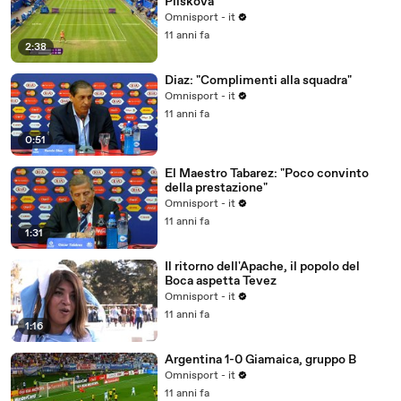
Pliskova
Omnisport - it
11 anni fa
2:38
Diaz: "Complimenti alla squadra"
Omnisport - it
11 anni fa
0:51
El Maestro Tabarez: "Poco convinto
della prestazione"
Omnisport - it
11 anni fa
1:31
Il ritorno dell'Apache, il popolo del
Boca aspetta Tevez
Omnisport - it
11 anni fa
1:16
Argentina 1-0 Giamaica, gruppo B
Omnisport - it
11 anni fa