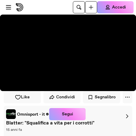
Vai al lettore
Passa al contenuto principale
Accedi
Like
Condividi
Segnalibro
Segui
Omnisport - it
Blatter: "Squalifica a vita per i corrotti"
15 anni fa