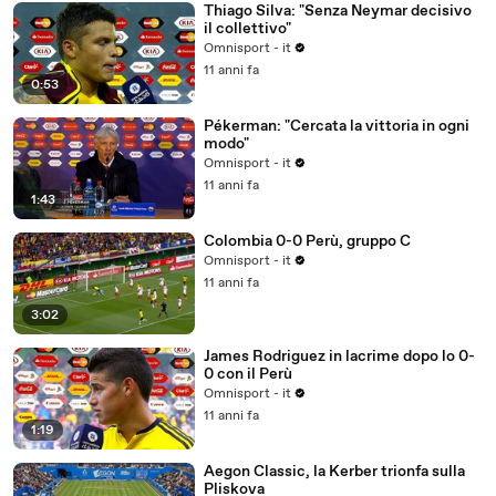
Thiago Silva: "Senza Neymar decisivo
il collettivo"
Omnisport - it
11 anni fa
0:53
Pékerman: "Cercata la vittoria in ogni
modo"
Omnisport - it
11 anni fa
1:43
Colombia 0-0 Perù, gruppo C
Omnisport - it
11 anni fa
3:02
James Rodriguez in lacrime dopo lo 0-
0 con il Perù
Omnisport - it
11 anni fa
1:19
Aegon Classic, la Kerber trionfa sulla
Pliskova