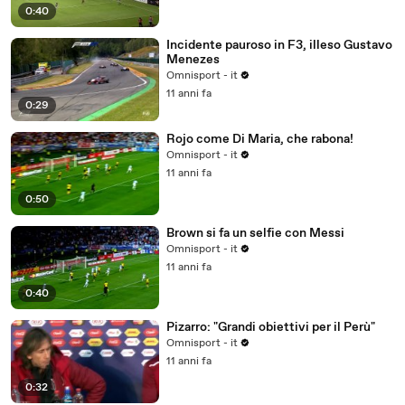
0:40
Incidente pauroso in F3, illeso Gustavo
Menezes
Omnisport - it
11 anni fa
0:29
Rojo come Di Maria, che rabona!
Omnisport - it
11 anni fa
0:50
Brown si fa un selfie con Messi
Omnisport - it
11 anni fa
0:40
Pizarro: "Grandi obiettivi per il Perù"
Omnisport - it
11 anni fa
0:32