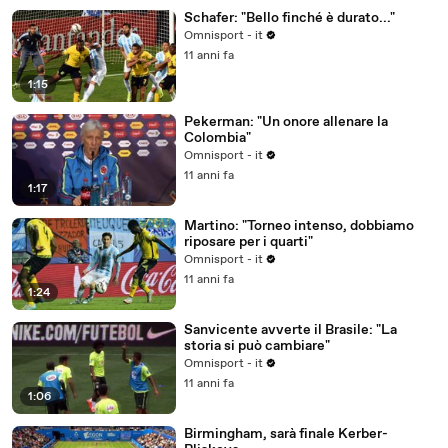
Schafer: "Bello finché è durato..."
Omnisport - it
11 anni fa
1:15
Pekerman: "Un onore allenare la
Colombia"
Omnisport - it
11 anni fa
1:17
Martino: "Torneo intenso, dobbiamo
riposare per i quarti"
Omnisport - it
11 anni fa
1:24
Sanvicente avverte il Brasile: "La
storia si può cambiare"
Omnisport - it
11 anni fa
1:06
Birmingham, sarà finale Kerber-