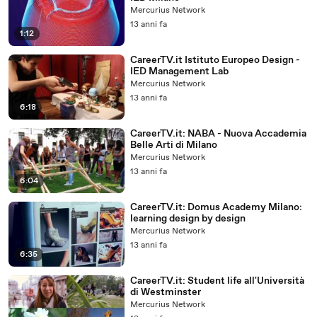
Mercurius Network
13 anni fa
1:12
CareerTV.it Istituto Europeo Design -
IED Management Lab
Mercurius Network
13 anni fa
6:18
CareerTV.it: NABA - Nuova Accademia
Belle Arti di Milano
Mercurius Network
13 anni fa
6:04
CareerTV.it: Domus Academy Milano:
learning design by design
Mercurius Network
13 anni fa
6:35
CareerTV.it: Student life all'Università
di Westminster
Mercurius Network