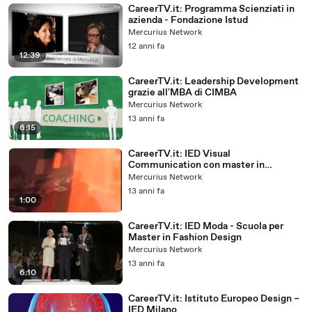
CareerTV.it: Programma Scienziati in
azienda - Fondazione Istud
Mercurius Network
12 anni fa
12:39
CareerTV.it: Leadership Development
grazie all'MBA di CIMBA
Mercurius Network
13 anni fa
6:15
CareerTV.it: IED Visual
Communication con master in
fotografia, transmedia, brand
Mercurius Network
13 anni fa
1:00
CareerTV.it: IED Moda - Scuola per
Master in Fashion Design
Mercurius Network
13 anni fa
6:10
CareerTV.it: Istituto Europeo Design –
IED Milano