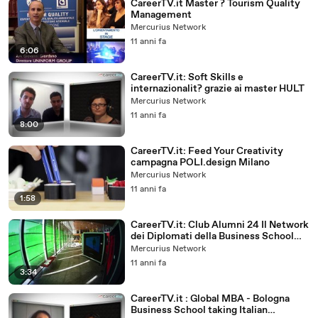
CareerTV.it Master ? Tourism Quality
Management
Mercurius Network
11 anni fa
6:06
CareerTV.it: Soft Skills e
internazionalit? grazie ai master HULT
Mercurius Network
11 anni fa
8:00
CareerTV.it: Feed Your Creativity
campagna POLI.design Milano
Mercurius Network
11 anni fa
1:58
CareerTV.it: Club Alumni 24 Il Network
dei Diplomati della Business School
del Sole24ORE
Mercurius Network
11 anni fa
3:34
CareerTV.it : Global MBA - Bologna
Business School taking Italian