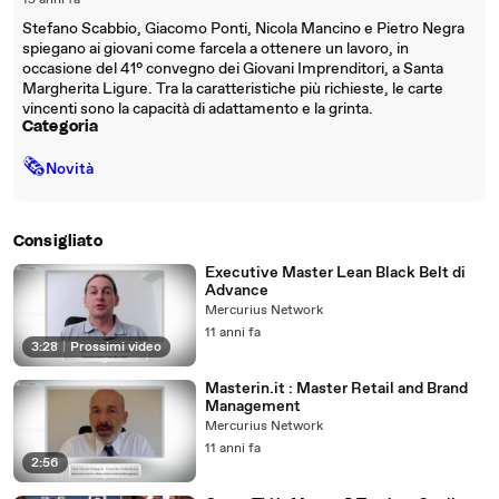
15 anni fa
Stefano Scabbio, Giacomo Ponti, Nicola Mancino e Pietro Negra
spiegano ai giovani come farcela a ottenere un lavoro, in
occasione del 41° convegno dei Giovani Imprenditori, a Santa
Margherita Ligure. Tra la caratteristiche più richieste, le carte
vincenti sono la capacità di adattamento e la grinta.
Categoria
🗞
Novità
Consigliato
Executive Master Lean Black Belt di
Advance
Mercurius Network
11 anni fa
3:28
|
Prossimi video
Masterin.it : Master Retail and Brand
Management
Mercurius Network
11 anni fa
2:56