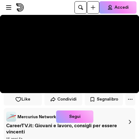
Vai al lettore
Passa al contenuto principale
Accedi
Like
Condividi
Segnalibro
Segui
Mercurius Network
CareerTV.it: Giovani e lavoro, consigli per essere
vincenti