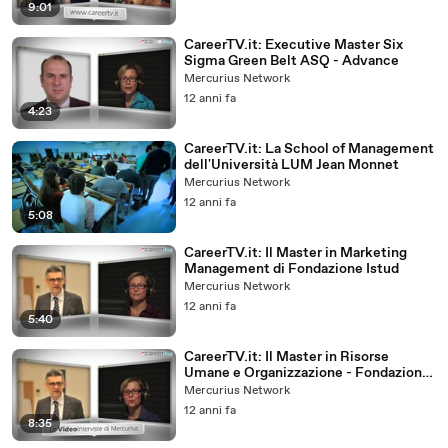
9:01
CareerTV.it: Executive Master Six
Sigma Green Belt ASQ - Advance
Mercurius Network
12 anni fa
4:23
CareerTV.it: La School of Management
dell'Università LUM Jean Monnet
Mercurius Network
12 anni fa
5:08
CareerTV.it: Il Master in Marketing
Management di Fondazione Istud
Mercurius Network
12 anni fa
5:40
CareerTV.it: Il Master in Risorse
Umane e Organizzazione - Fondazione
Istud
Mercurius Network
12 anni fa
8:35