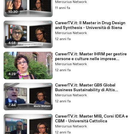
excellence global
Mercurius Network
11 anni fa
10:30
CareerTV.it: Il Master in Drug Design
and Synthesis - Università di Siena
Mercurius Network
12 anni fa
4:58
CareerTV.it: Master IHRM per gestire
persone e culture nelle imprese
internazionali
Mercurius Network
12 anni fa
4:28
CareerTV.it: Master GBS Global
Business Sustainability di Altis
Universita' Cattolica
Mercurius Network
12 anni fa
7:44
CareerTV.it: Master MIB, Corsi IDEA e
CBM - Università Cattolica
Mercurius Network
12 anni fa