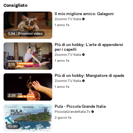
Consigliato
Il mio migliore amico: Galagoni
Zoomin.TV Italia
1 anno fa
1:34
|
Prossimi video
Più di un hobby: L'arte di appendersi
per i capelli
Zoomin.TV Italia
1 anno fa
2:15
Più di un hobby: Mangiatore di spade
Zoomin.TV Italia
1 anno fa
2:26
Pula - Piccola Grande Italia
PiccolaGrandeItalia.Tv
2 giorni fa
10:00