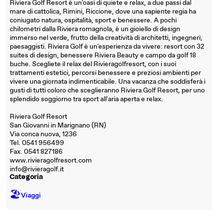
Riviera Golf Resort è un'oasi di quiete e relax, a due passi dal
mare di cattolica, Rimini, Riccione, dove una sapiente regia ha
coniugato natura, ospitalità, sport e benessere. A pochi
chilometri dalla Riviera romagnola, è un gioiello di design
immerso nel verde, frutto della creatività di architetti, ingegneri,
paesaggisti. Riviera Golf è un'esperienza da vivere: resort con 32
suites di design, benessere Riviera Beauty e campo da golf 18
buche. Scegliete il relax del Rivieragolfresort, con i suoi
trattamenti estetici, percorsi benessere e preziosi ambienti per
vivere una giornata indimenticabile. Una vacanza che soddisferà i
gusti di tutti coloro che sceglieranno Riviera Golf Resort, per uno
splendido soggiorno tra sport all'aria aperta e relax.
Riviera Golf Resort
San Giovanni in Marignano (RN)
Via conca nuova, 1236
Tel. 0541 956499
Fax. 0541 827186
www.rivieragolfresort.com
info@rivieragolf.it
Categoria
🏖
Viaggi