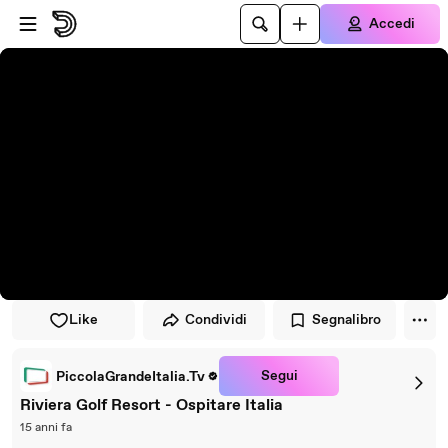
Vai al lettore
Passa al contenuto principale
Accedi
Like
Condividi
Segnalibro
Segui
PiccolaGrandeItalia.Tv
Riviera Golf Resort - Ospitare Italia
15 anni fa