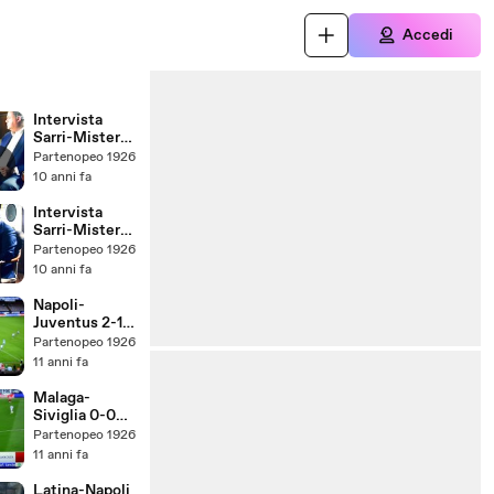
Accedi
Intervista
Sarri-Mister
Condò
Partenopeo 1926
Esclusiva Sky
10 anni fa
03/02/2017
Seconda
Intervista
Parte
Sarri-Mister
Condò
Partenopeo 1926
Esclusiva Sky
10 anni fa
03/02/2017
Prima Parte
Napoli-
Juventus 2-1
27/09/2015
Partenopeo 1926
11 anni fa
Malaga-
Siviglia 0-0
Liga Prima
Partenopeo 1926
Giornata
11 anni fa
21/08/2015
Latina-Napoli