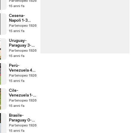
Carlo Alvino
Partenopeo 1926
Sky HD Terza
15 anni fa
Giornata Serie
A 2011/2012
Cesena-
Napoli 1-3
Goal
Partenopeo 1926
Commentati
15 anni fa
da Carlo
Alvino SkyHD
Uruguay-
2011/2012
Paraguay 3-0
Coppa
Partenopeo 1926
America
15 anni fa
Finale
Highlights
Perù-
Ampia Sintesi
Venezuela 4-1
Sky HD
Coppa
Partenopeo 1926
America
15 anni fa
Finale Terzo
Posto
Cile-
Highlights
Venezuela 1-2
Ampia Sintesi
Coppa
Partenopeo 1926
Sky HD
America
15 anni fa
Quarti
Highlights
Brasile-
Ampia Sintesi
Paraguay 0-2
Sky HD
Calci Di
Partenopeo 1926
Rigore Coppa
15 anni fa