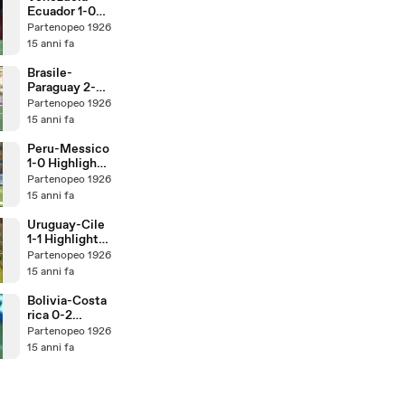
Ecuador 1-0
Highlights
Partenopeo 1926
Ampia Sintesi
15 anni fa
Sky HD Coppa
America
Brasile-
Seconda
Paraguay 2-2
Giornata
Highlights
Partenopeo 1926
Ampia Sintesi
15 anni fa
Sky HD Coppa
America
Peru-Messico
Seconda
1-0 Highlights
Giornata
Ampia Sintesi
Partenopeo 1926
Sky HD Coppa
15 anni fa
America
Seconda
Uruguay-Cile
Giornata
1-1 Highlights
Ampia Sintesi
Partenopeo 1926
Sky HD Coppa
15 anni fa
America
Seconda
Bolivia-Costa
Giornata
rica 0-2
Highlights
Partenopeo 1926
Ampia Sintesi
15 anni fa
Sky HD Coppa
America
Seconda
Giornata