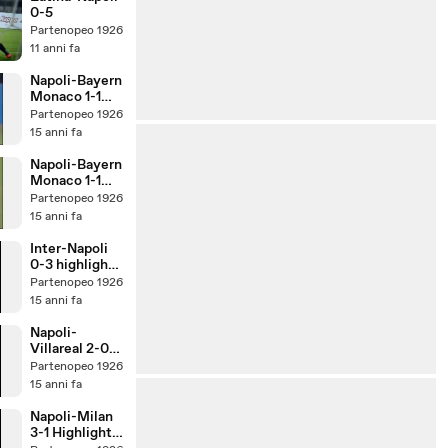
0-5
Partenopeo 1926
11 anni fa
Napoli-Bayern
Monaco 1-1
Sky HD
Partenopeo 1926
Rigore Parato
15 anni fa
da De Sanctis
Napoli-Bayern
Monaco 1-1
Sky HD
Partenopeo 1926
15 anni fa
Inter-Napoli
0-3 highlights
carlo alvino
Partenopeo 1926
sky HD Sesta
15 anni fa
Giornata serie
A 2011/2012
Napoli-
Villareal 2-0
Champions
Partenopeo 1926
League
15 anni fa
Highlights
Sky HD
Napoli-Milan
3-1 Highlights