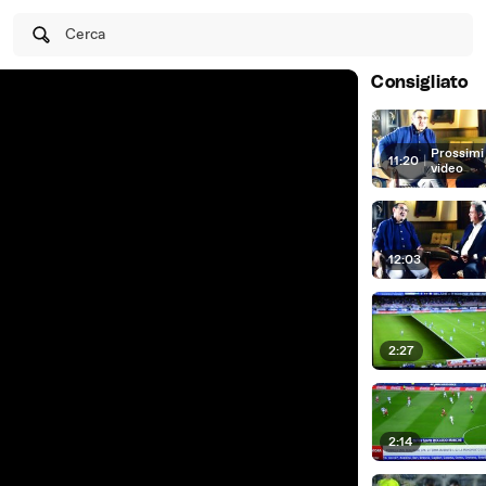
Cerca
Consigliato
Prossimi
11:20
|
video
12:03
2:27
2:14