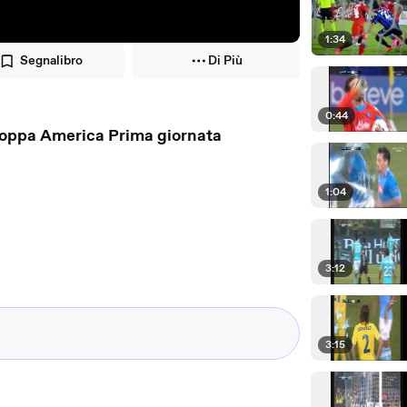
1:34
Segnalibro
Di Più
0:44
Sky HD Coppa America Prima giornata
1:04
3:12
3:15