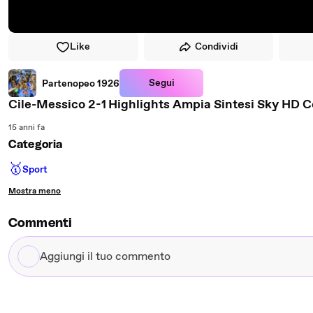
Like
Condividi
Segui
Partenopeo 1926
Cile-Messico 2-1 Highlights Ampia Sintesi 
15 anni fa
Categoria
🥇
Sport
Mostra meno
Commenti
Aggiungi
il
tuo
commento