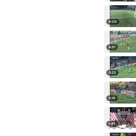
9:00
4:51
3:22
3:18
1:45