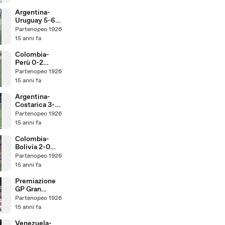
America
Quarti
Argentina-
Highlights
Uruguay 5-6
Ampia Sintesi
Calci Di
Partenopeo 1926
Sky HD
Rigore Coppa
15 anni fa
America
Quarti
Colombia-
Highlights
Perù 0-2
Ampia Sintesi
Coppa
Partenopeo 1926
Sky HD
America
15 anni fa
Quarti
Highlights
Argentina-
Ampia Sintesi
Costarica 3-0
Sky HD
Highlights
Partenopeo 1926
Ampia Sintesi
15 anni fa
Sky HD Terza
Giornata
Colombia-
Coppa
Bolivia 2-0
America
Highlights
Partenopeo 1926
Ampia Sintesi
15 anni fa
Sky HD Coppa
America Terza
Premiazione
Giornata
GP Gran
Bretagna 2011
Partenopeo 1926
Alonso + Inno
15 anni fa
Italiano
Venezuela-