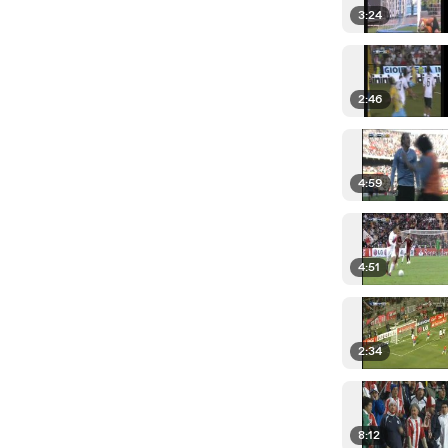
3:24
2:46
4:59
4:51
2:34
8:12