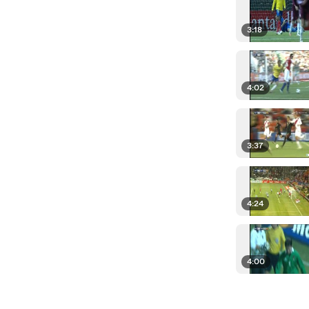
3:18
4:02
3:37
4:24
4:00