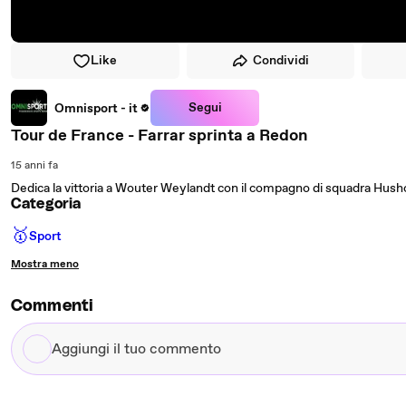
Like
Condividi
Segui
Omnisport - it
Tour de France - Farrar sprinta a Redon
15 anni fa
Dedica la vittoria a Wouter Weylandt con il compagno di squadra Husho
Categoria
🥇
Sport
Mostra meno
Commenti
Aggiungi
il
tuo
commento