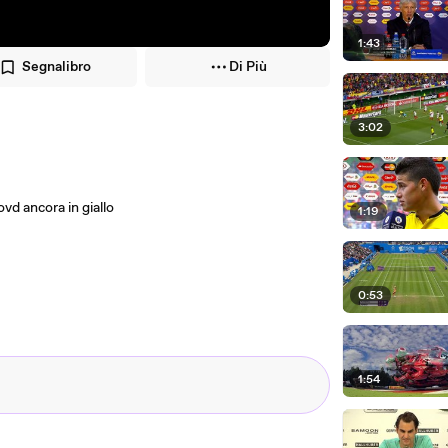
1:43
Segnalibro
Di Più
3:02
vd ancora in giallo
1:19
0:53
1:54