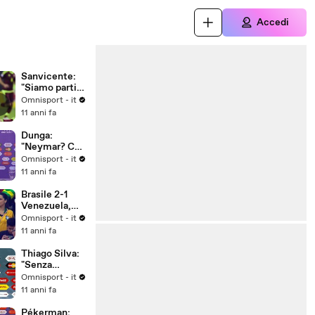
Accedi
Sanvicente:
"Siamo partiti
male"
Omnisport - it
11 anni fa
Dunga:
"Neymar? Ce
ne faremo una
Omnisport - it
ragione"
11 anni fa
Brasile 2-1
Venezuela,
gruppo C
Omnisport - it
11 anni fa
Thiago Silva:
"Senza
Neymar
Omnisport - it
decisivo il
11 anni fa
collettivo"
Pékerman: