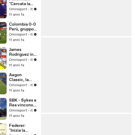
"Cercata la
vittoria in
Omnisport - it
ogni modo"
11 anni fa
Colombia 0-0
Perù, gruppo
C
Omnisport - it
11 anni fa
James
Rodriguez in
lacrime dopo
Omnisport - it
lo 0-0 con il
11 anni fa
Perù
Aegon
Classic, la
Kerber trionfa
Omnisport - it
sulla Pliskova
11 anni fa
SBK - Sykes e
Rea vincono a
Misano,
Omnisport - it
Biaggi due
11 anni fa
volte sesto
Federer:
"Inizia la