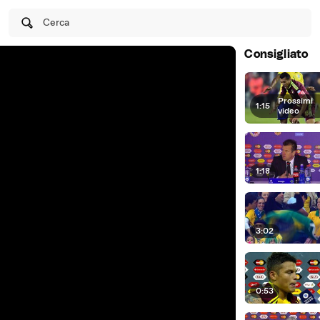
Cerca
Consigliato
Prossimi
1:15
|
video
1:18
3:02
0:53