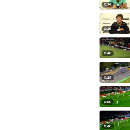
0:34
0:36
0:40
0:29
0:50
0:40