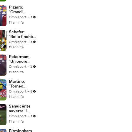
Pizarro:
"Grandi
obiettivi per il
Omnisport - it
Perù"
11 anni fa
Schafer:
"Bello finché è
durato..."
Omnisport - it
11 anni fa
Pekerman:
"Un onore
allenare la
Omnisport - it
Colombia"
11 anni fa
Martino:
"Torneo
intenso,
Omnisport - it
dobbiamo
11 anni fa
riposare per i
quarti"
Sanvicente
avverte il
Brasile: "La
Omnisport - it
storia si può
11 anni fa
cambiare"
Birmingham,