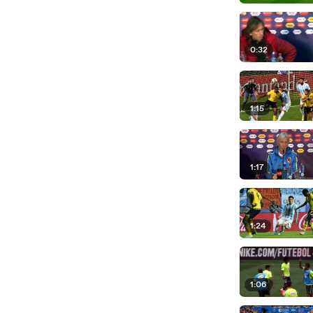
0:32
1:15
1:17
1:24
1:06