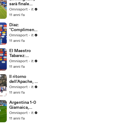
sarà finale
Kerber-
Omnisport - it
Pliskova
11 anni fa
Diaz:
"Complimenti
alla squadra"
Omnisport - it
11 anni fa
El Maestro
Tabarez:
"Poco
Omnisport - it
convinto della
11 anni fa
prestazione"
Il ritorno
dell'Apache, il
popolo del
Omnisport - it
Boca aspetta
11 anni fa
Tevez
Argentina 1-0
Giamaica,
gruppo B
Omnisport - it
11 anni fa