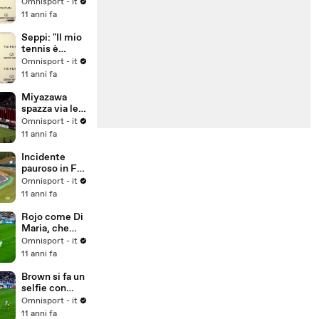
preparazione
Omnisport - it
per
11 anni fa
Wimbledon..."
Seppi: "Il mio
tennis è
migliorato
Omnisport - it
negli anni"
11 anni fa
Miyazawa
spazza via le
ragnatele...
Omnisport - it
11 anni fa
Incidente
pauroso in F3,
illeso Gustavo
Omnisport - it
Menezes
11 anni fa
Rojo come Di
Maria, che
rabona!
Omnisport - it
11 anni fa
Brown si fa un
selfie con
Messi
Omnisport - it
11 anni fa