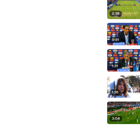
2:38
0:51
1:31
1:16
3:04