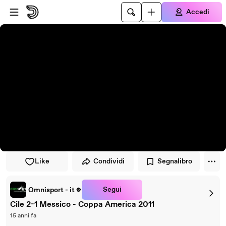
Vai al lettore
Passa al contenuto principale
Accedi
Like
Condividi
Segnalibro
Segui
Omnisport - it
Cile 2-1 Messico - Coppa America 2011
15 anni fa