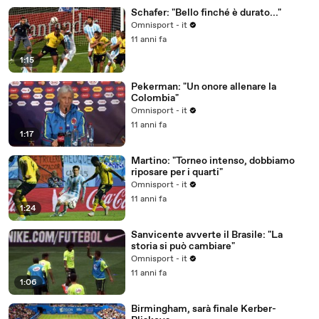
Schafer: "Bello finché è durato..."
Omnisport - it
11 anni fa
1:15
Pekerman: "Un onore allenare la
Colombia"
Omnisport - it
11 anni fa
1:17
Martino: "Torneo intenso, dobbiamo
riposare per i quarti"
Omnisport - it
11 anni fa
1:24
Sanvicente avverte il Brasile: "La
storia si può cambiare"
Omnisport - it
11 anni fa
1:06
Birmingham, sarà finale Kerber-