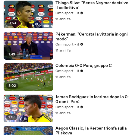
Thiago Silva: "Senza Neymar decisivo
il collettivo"
Omnisport - it
11 anni fa
0:53
Pékerman: "Cercata la vittoria in ogni
modo"
Omnisport - it
11 anni fa
1:43
Colombia 0-0 Perù, gruppo C
Omnisport - it
11 anni fa
3:02
James Rodriguez in lacrime dopo lo 0-
0 con il Perù
Omnisport - it
11 anni fa
1:19
Aegon Classic, la Kerber trionfa sulla
Pliskova