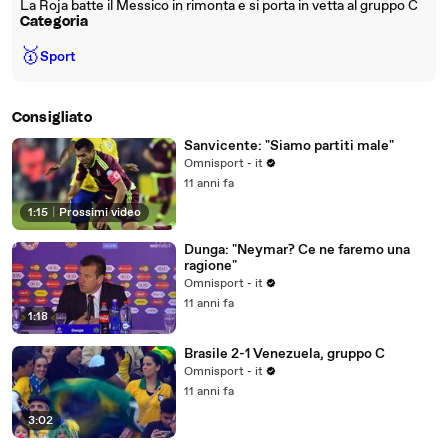
La Roja batte il Messico in rimonta e si porta in vetta al gruppo C
Categoria
🥇
Sport
Consigliato
Sanvicente: "Siamo partiti male"
Omnisport - it
11 anni fa
1:15
|
Prossimi video
Dunga: "Neymar? Ce ne faremo una
ragione"
Omnisport - it
11 anni fa
1:18
Brasile 2-1 Venezuela, gruppo C
Omnisport - it
11 anni fa
3:02