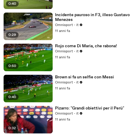
0:40
Incidente pauroso in F3, illeso Gustavo
Menezes
Omnisport - it
11 anni fa
0:29
Rojo come Di Maria, che rabona!
Omnisport - it
11 anni fa
0:50
Brown si fa un selfie con Messi
Omnisport - it
11 anni fa
0:40
Pizarro: "Grandi obiettivi per il Perù"
Omnisport - it
11 anni fa
0:32