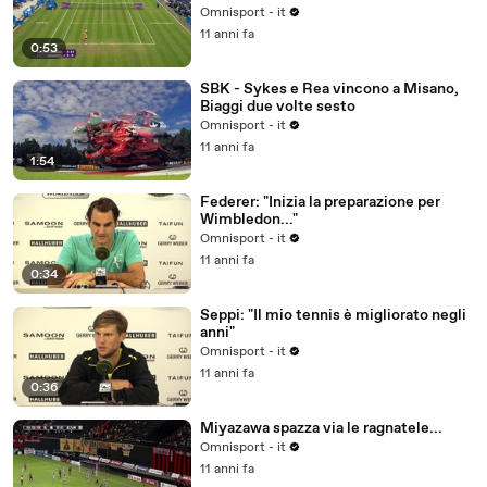
Omnisport - it
11 anni fa
0:53
SBK - Sykes e Rea vincono a Misano,
Biaggi due volte sesto
Omnisport - it
11 anni fa
1:54
Federer: "Inizia la preparazione per
Wimbledon..."
Omnisport - it
11 anni fa
0:34
Seppi: "Il mio tennis è migliorato negli
anni"
Omnisport - it
11 anni fa
0:36
Miyazawa spazza via le ragnatele...
Omnisport - it
11 anni fa