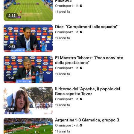
Pliskova
Omnisport - it
11 anni fa
2:38
Diaz: "Complimenti alla squadra"
Omnisport - it
11 anni fa
0:51
El Maestro Tabarez: "Poco convinto
della prestazione"
Omnisport - it
11 anni fa
1:31
Il ritorno dell'Apache, il popolo del
Boca aspetta Tevez
Omnisport - it
11 anni fa
1:16
Argentina 1-0 Giamaica, gruppo B
Omnisport - it
11 anni fa