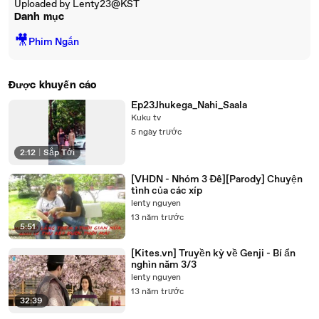
Uploaded by Lenty23@KST
Danh mục
🎥
Phim Ngắn
Được khuyến cáo
Ep23Jhukega_Nahi_Saala
Kuku tv
5 ngày trước
2:12
|
Sắp Tới
[VHDN - Nhóm 3 Đê][Parody] Chuyện
tình của các xíp
lenty nguyen
13 năm trước
5:51
[Kites.vn] Truyền kỳ về Genji - Bí ẩn
nghìn năm 3/3
lenty nguyen
13 năm trước
32:39