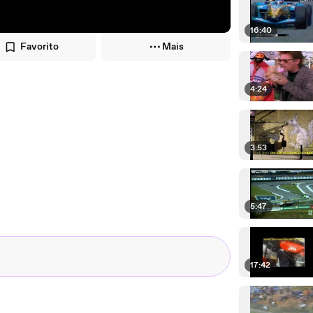
16:40
Favorito
Mais
4:24
3:53
5:47
17:42