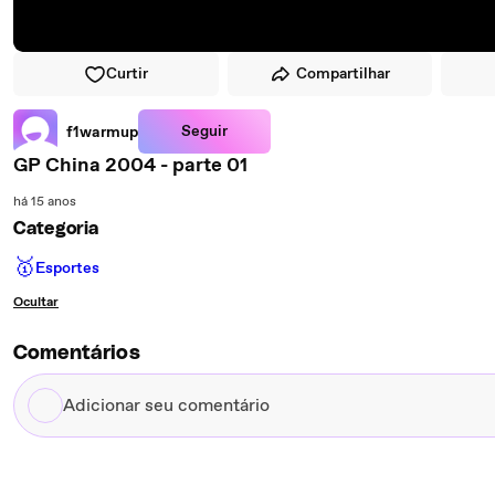
Curtir
Compartilhar
Seguir
f1warmup
GP China 2004 - parte 01
há 15 anos
Categoria
🥇
Esportes
Ocultar
Comentários
Adicionar
seu
comentário