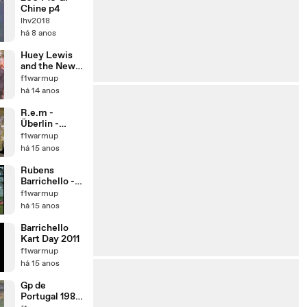
Chine p4
lhv2018
há 8 anos
Huey Lewis
and the News
- Stuck with
f1warmup
you [PT-BR]
há 14 anos
R.e.m -
Überlin -
Legendas em
f1warmup
Inglês
há 15 anos
Rubens
Barrichello -
Ultrapassagen
f1warmup
s 2ª Parte
há 15 anos
Barrichello
Kart Day 2011
f1warmup
há 15 anos
Gp de
Portugal 1985