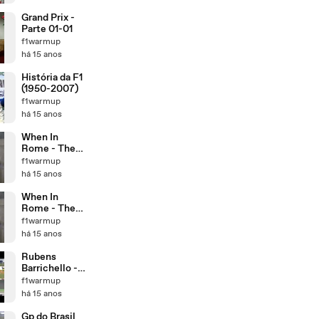
Grand Prix -
Parte 01-01
f1warmup
há 15 anos
História da F1
(1950-2007)
f1warmup
há 15 anos
When In
Rome - The
Promisse -
f1warmup
Traduzido
há 15 anos
(Português-
Br)
When In
Rome - The
Promisse
f1warmup
há 15 anos
Rubens
Barrichello -
Ultrapassagen
f1warmup
s
há 15 anos
Gp do Brasil