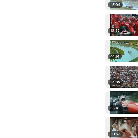
45:04
16:58
44:14
34:09
35:16
50:53