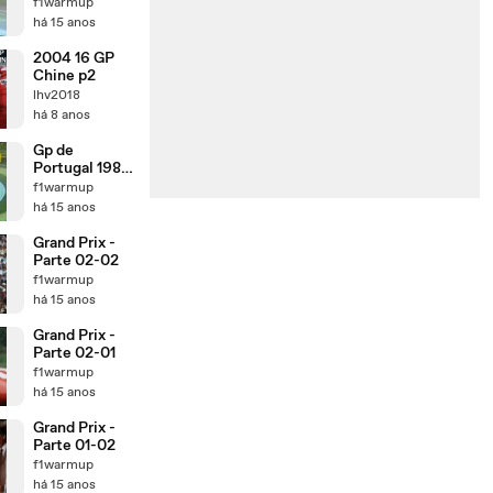
- Parte 01/03
f1warmup
há 15 anos
2004 16 GP
Chine p2
lhv2018
há 8 anos
Gp de
Portugal 1985
- Parte 03/03
f1warmup
há 15 anos
Grand Prix -
Parte 02-02
f1warmup
há 15 anos
Grand Prix -
Parte 02-01
f1warmup
há 15 anos
Grand Prix -
Parte 01-02
f1warmup
há 15 anos