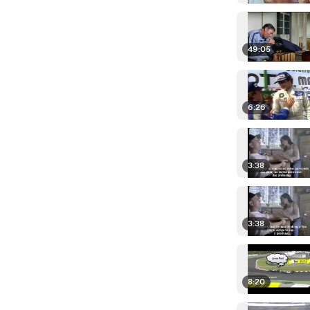
49:05
6:26
3:38
3:38
8:20