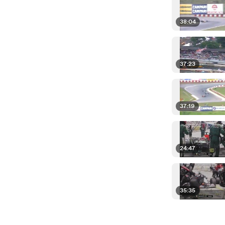
38:04
37:23
37:19
24:47
35:35