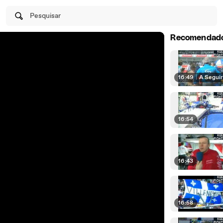
Pesquisar
Recomendad
16:49
|
A Segui
16:54
16:43
16:58