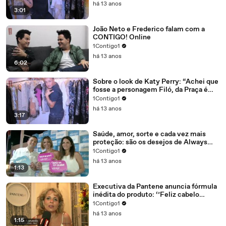
há 13 anos
3:01
João Neto e Frederico falam com a
CONTIGO! Online
1Contigo1
há 13 anos
6:02
Sobre o look de Katy Perry: “Achei que
fosse a personagem Filó, da Praça é
Nossa”
1Contigo1
há 13 anos
3:17
Saúde, amor, sorte e cada vez mais
proteção: são os desejos de Always
para 2013
1Contigo1
há 13 anos
1:13
Executiva da Pantene anuncia fórmula
inédita do produto: ‘’Feliz cabelo
novo!’’
1Contigo1
há 13 anos
1:15