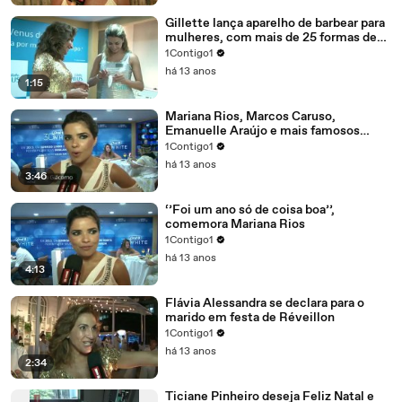
Gillette lança aparelho de barbear para
mulheres, com mais de 25 formas de
usar
1Contigo1
há 13 anos
1:15
Mariana Rios, Marcos Caruso,
Emanuelle Araújo e mais famosos
contam os planos para 2013
1Contigo1
há 13 anos
3:46
‘’Foi um ano só de coisa boa’’,
comemora Mariana Rios
1Contigo1
há 13 anos
4:13
Flávia Alessandra se declara para o
marido em festa de Réveillon
1Contigo1
há 13 anos
2:34
Ticiane Pinheiro deseja Feliz Natal e