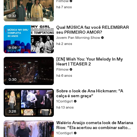
Filmow
há 7 anos
0:32
Qual MÚSICA faz você RELEMBRAR
seu PRIMEIRO AMOR?
Jovem Pan Morning Show
há 2 anos
9:09
[EN] Wish You: Your Melody In My
Heart | TEASER 2
Filmow
há 6 anos
0:30
Sobre o look de Ana Hickmann: “A
calça é sem graça”
1Contigo1
há 13 anos
3:26
Walério Araújo cometa look de Mariana
Rios: “Ela acertou ao combinar salto
alto e calça estampada”
1Contigo1