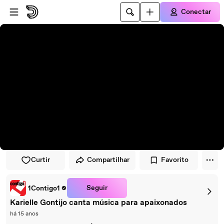
Pular para o player
Ir para o conteúdo principal
Conectar
Curtir
Compartilhar
Favorito
Seguir
1Contigo1
Karielle Gontijo canta música para apaixonados
há 15 anos