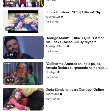
há 1 ano
2:46
I Love It | show | 2013 | Official Clip
JustWatch
há 3 anos
0:49
Rodrigo Marim - Olha O Que O Amor
Me Faz / Citação: All By Myself
Rodrigo Marim
há 9 anos
2:24
"Guilherme Arantes anuncia pausa,
Amado Batista surpreende namorada e
Yuri Lima declara amor"
Contigo
há 2 anos
0:59
Duda Bündchen para Contigo! Online
1Contigo1
há 13 anos
4:35