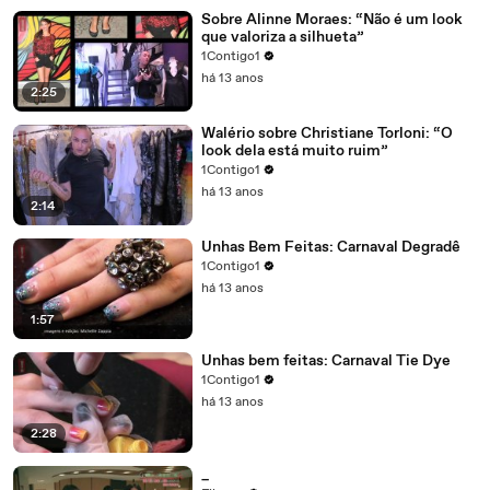
Sobre Alinne Moraes: “Não é um look
que valoriza a silhueta”
1Contigo1
há 13 anos
2:25
Walério sobre Christiane Torloni: “O
look dela está muito ruim”
1Contigo1
há 13 anos
2:14
Unhas Bem Feitas: Carnaval Degradê
1Contigo1
há 13 anos
1:57
Unhas bem feitas: Carnaval Tie Dye
1Contigo1
há 13 anos
2:28
_