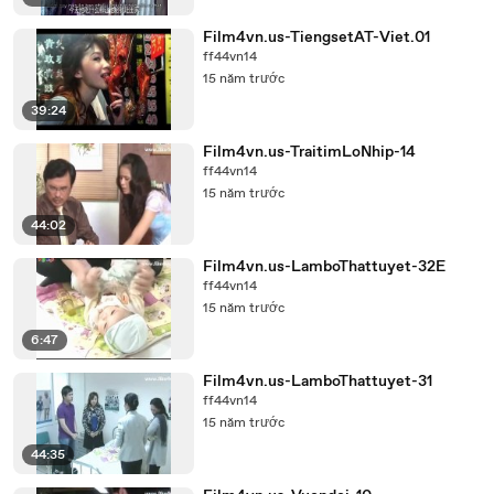
Film4vn.us-TiengsetAT-Viet.01
ff44vn14
15 năm trước
39:24
Film4vn.us-TraitimLoNhip-14
ff44vn14
15 năm trước
44:02
Film4vn.us-LamboThattuyet-32E
ff44vn14
15 năm trước
6:47
Film4vn.us-LamboThattuyet-31
ff44vn14
15 năm trước
44:35