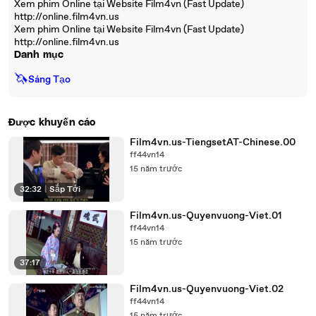
Xem phim Online tại Website Film4vn (Fast Update)
http://online.film4vn.us
Xem phim Online tại Website Film4vn (Fast Update)
http://online.film4vn.us
Danh mục
🦄
Sáng Tạo
Được khuyến cáo
Film4vn.us-TiengsetAT-Chinese.00
ff44vn14
15 năm trước
32:32
|
Sắp Tới
Film4vn.us-Quyenvuong-Viet.01
ff44vn14
15 năm trước
37:17
Film4vn.us-Quyenvuong-Viet.02
ff44vn14