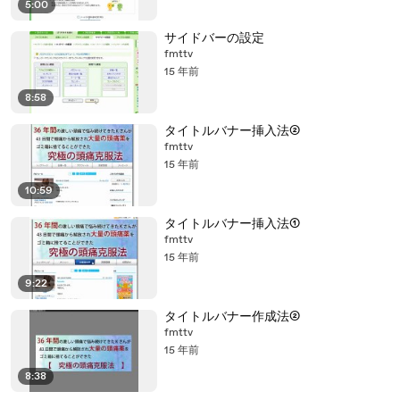
5:00
サイドバーの設定
fmttv
15 年前
8:58
タイトルバナー挿入法②
fmttv
15 年前
10:59
タイトルバナー挿入法①
fmttv
15 年前
9:22
タイトルバナー作成法②
fmttv
15 年前
8:38