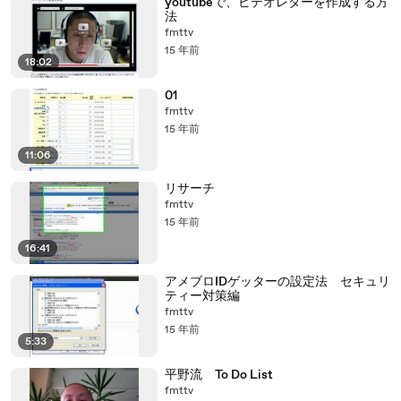
youtubeで、ビデオレターを作成する方
法
fmttv
15 年前
18:02
01
fmttv
15 年前
11:06
リサーチ
fmttv
15 年前
16:41
アメブロIDゲッターの設定法 セキュリ
ティー対策編
fmttv
15 年前
5:33
平野流 To Do List
fmttv