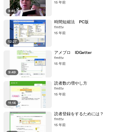
15 年前
8:45
時間短縮法 PC版
fmttv
15 年前
12:27
アメブロ IDGetter
fmttv
15 年前
9:49
読者数の増やし方
fmttv
15 年前
11:14
読者登録をするためには？
fmttv
15 年前