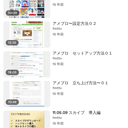
15 年前
10:09
アメブロ〜設定方法０２
fmttv
15 年前
12:35
アメブロ セットアップ方法０１
fmttv
15 年前
18:05
アメブロ 立ち上げ方法〜０１
fmttv
15 年前
10:48
11.05.09 スカイプ 導入編
fmttv
15 年前