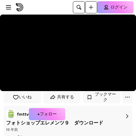
プレイヤーにスキップ
メインコンテンツにスキップ
ログイン
ブックマー
いいね
共有する
ク
+フォロー
fmttv
フォトショップエレメンツ９ ダウンロード
15 年前