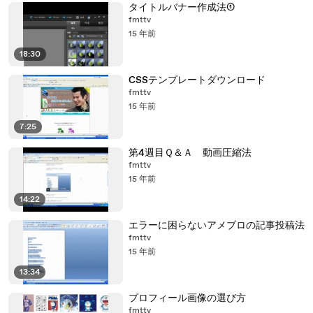
タイトルバナー作成法①
fmttv
15 年前
18:30
CSSテンプレートダウンロード
fmttv
15 年前
7:25
第4週目Ｑ＆Ａ 動画圧縮法
fmttv
15 年前
14:22
エラーに困らないアメブロの記事投稿法
fmttv
15 年前
13:34
プロフィール画像の選び方
fmttv