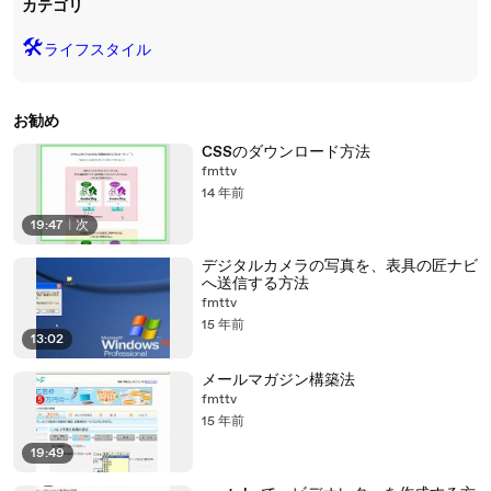
カテゴリ
🛠️
ライフスタイル
お勧め
CSSのダウンロード方法
fmttv
14 年前
19:47
|
次
デジタルカメラの写真を、表具の匠ナビ
へ送信する方法
fmttv
15 年前
13:02
メールマガジン構築法
fmttv
15 年前
19:49