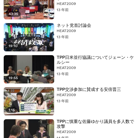
HEAT2009
13 年前
43:35
ネット党首討論会
HEAT2009
13 年前
19:10
TPP日米並行協議についてジェーン・ケ
ルシー
HEAT2009
13 年前
19:55
TPP交渉参加に賛成する安倍晋三
HEAT2009
13 年前
1:15
TPPに慎重な佐藤ゆかり議員を多人数で
攻撃
HEAT2009