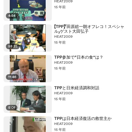
HEAT2009
15 年前
4:54
【TPP】「田原総一朗オフレコ！スペシャ
ル」ゲスト大田弘子
HEAT2009
15 年前
58:35
TPP参加で“日本の食”は？
HEAT2009
15 年前
11:46
TPPと日米経済調和対話
HEAT2009
15 年前
5:01
TPPは日本経済復活の救世主か
HEAT2009
15 年前