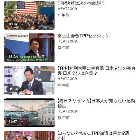
TPP決着は次の大統領？
HEAT2009
11 年前
9:04
富士山会合TPPセッション
HEAT2009
12 年前
18:24
【TPP】甘利大臣に生直撃 日米交渉の舞台
裏 日米交渉は合意？
HEAT2009
12 年前
31:54
【親日スリランカ】日本人が知らない感動
秘話
HEAT2009
13 年前
11:47
知らないと怖い…TPP加盟は善か!?悪
か!?