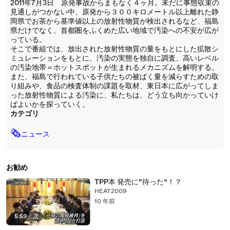
2011年7月3日 原発事故からまもなく４ヶ月。未だに事態収束の
見通しがつかない中、原発から３００キロメートル以上離れた静
岡県でお茶から基準値以上の放射性物質が検出されるなど、福島
県だけでなく、首都圏をふくめた広い地域で汚染への不安が広が
っている。
そこで番組では、放出された放射性物質の量をもとにした拡散シ
ミュレーションをもとに、汚染の実態を独自に調査、高いレベル
の汚染地帯＝ホットスポットが生まれるメカニズムを解明する。
また、福島で行われている子供たちの被ばく量を減らすための取
り組みや、食品の検査体制の課題を取材、東日本に広がってしま
った放射性物質による汚染に、私たちは、どう立ち向かっていけ
ばよいかを探っていく。
カテゴリ
🗞
ニュース
お勧め
TPP本 発売に“待った”！？
HEAT2009
10 年前
5:59
|
次