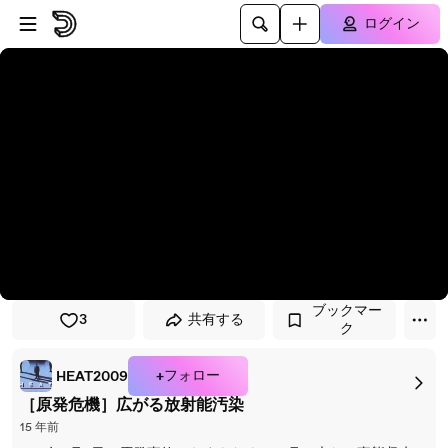
プレイヤーにスキップ
メインコンテンツにスキップ
ログイン
ブックマー
3
共有する
ク
+フォロー
HEAT2009
［原発危機］広がる放射能汚染
15 年前