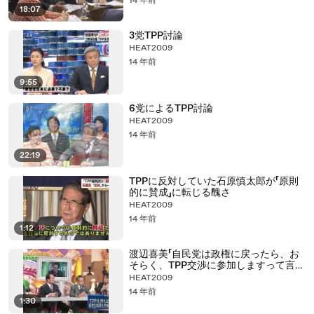
14 年前
18:07
3党TPP討論
HEAT2009
14 年前
9:55
6党によるTPP討論
HEAT2009
14 年前
22:19
TPPに反対していた石原慎太郎が「原則
的に賛成」に転じる醜さ
HEAT2009
14 年前
1:12
渡辺喜美「自民党は政権に戻ったら、お
そらく、TPP交渉に参加しますって言う
んです」
HEAT2009
14 年前
1:30