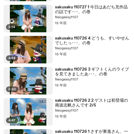
sakusaku 110727 1 今日はあだち充作品
の話です･･･、の巻
Neogessy1107
15 年前
5:14
sakusaku 110726 4 どうも、すいやせん
でしたっ･･･、の巻
Neogessy1107
15 年前
4:58
sakusaku 110726 3 ギフトくんのライブ
を見てきましたあ･･･、の巻
Neogessy1107
15 年前
5:50
sakusaku 110726 2 2 ゲストは初登場の
南波志帆さんです 2/5
Neogessy1107
15 年前
4:47
sakusaku 110726 1 さすが東進さん、一