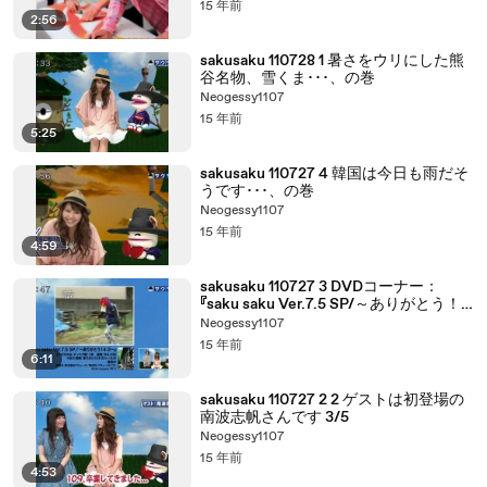
15 年前
2:56
sakusaku 110728 1 暑さをウリにした熊
谷名物、雪くま･･･、の巻
Neogessy1107
15 年前
5:25
sakusaku 110727 4 韓国は今日も雨だそ
うです･･･、の巻
Neogessy1107
15 年前
4:59
sakusaku 110727 3 DVDコーナー：
『saku saku Ver.7.5 SP/～ありがとう！
4:3～』
Neogessy1107
15 年前
6:11
sakusaku 110727 2 2 ゲストは初登場の
南波志帆さんです 3/5
Neogessy1107
15 年前
4:53