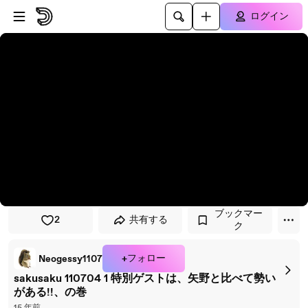
プレイヤーにスキップ
メインコンテンツにスキップ
ログイン
ブックマー
2
共有する
ク
+フォロー
Neogessy1107
sakusaku 110704 1 特別ゲストは、矢野と比べて勢い
がある!!、の巻