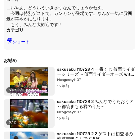
15 年前
＿いやあ、どういういきさつなんでしょうかねえ。
今週は特別ゲストで、カンカンが登場です。なんか一気に雰囲
気が華やかになります。
もう、みんな大歓迎です!!
カテゴリ
🎥
ショート
お勧め
sakusaku 110729 4 一番くじ 仮面ライダ
ーシリーズ ～仮面ライダーオーズ with
40th編～
Neogessy1107
15 年前
5:07
|
次
sakusaku 110729 3 みんなでうたおうＺ
～都筑まもる君のうた～
Neogessy1107
15 年前
6:12
sakusaku 110729 2 2 ゲストは初登場の