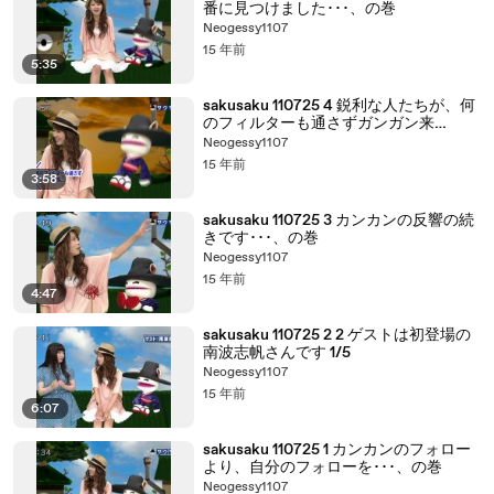
番に見つけました･･･、の巻
Neogessy1107
15 年前
5:35
sakusaku 110725 4 鋭利な人たちが、何
のフィルターも通さずガンガン来
る･･･、の巻
Neogessy1107
15 年前
3:58
sakusaku 110725 3 カンカンの反響の続
きです･･･、の巻
Neogessy1107
15 年前
4:47
sakusaku 110725 2 2 ゲストは初登場の
南波志帆さんです 1/5
Neogessy1107
15 年前
6:07
sakusaku 110725 1 カンカンのフォロー
より、自分のフォローを･･･、の巻
Neogessy1107