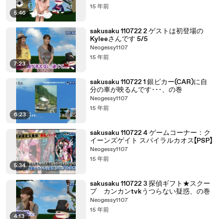
15 年前
5:46
sakusaku 110722 2 ゲストは初登場の
Kyleeさんです 5/5
Neogessy1107
15 年前
7:23
sakusaku 110722 1 銀ピカー(CAR)に自
分の車が映るんです･･･、の巻
Neogessy1107
15 年前
6:23
sakusaku 110722 4 ゲームコーナー：ク
イーンズゲイト スパイラルカオス【PSP】
Neogessy1107
15 年前
5:34
sakusaku 110722 3 探偵ギフト★スクー
プ カンカンtvkうつらない疑惑、の巻
Neogessy1107
15 年前
4:13