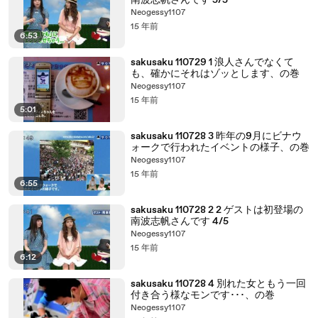
南波志帆さんです 5/5
Neogessy1107
15 年前
6:53
sakusaku 110729 1 浪人さんでなくて
も、確かにそれはゾッとします、の巻
Neogessy1107
15 年前
5:01
sakusaku 110728 3 昨年の9月にビナウ
ォークで行われたイベントの様子、の巻
Neogessy1107
15 年前
6:55
sakusaku 110728 2 2 ゲストは初登場の
南波志帆さんです 4/5
Neogessy1107
15 年前
6:12
sakusaku 110728 4 別れた女ともう一回
付き合う様なモンです･･･、の巻
Neogessy1107