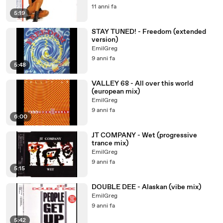
11 anni fa
5:19
STAY TUNED! - Freedom (extended
version)
EmilGreg
9 anni fa
5:48
VALLEY 68 - All over this world
(european mix)
EmilGreg
9 anni fa
6:00
JT COMPANY - Wet (progressive
trance mix)
EmilGreg
9 anni fa
5:15
DOUBLE DEE - Alaskan (vibe mix)
EmilGreg
9 anni fa
5:42