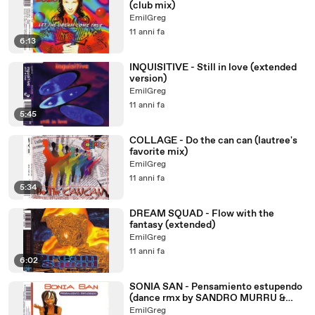
(club mix)
EmilGreg
11 anni fa
6:13
INQUISITIVE - Still in love (extended
version)
EmilGreg
11 anni fa
5:45
COLLAGE - Do the can can (lautree's
favorite mix)
EmilGreg
11 anni fa
5:34
DREAM SQUAD - Flow with the
fantasy (extended)
EmilGreg
11 anni fa
6:02
SONIA SAN - Pensamiento estupendo
(dance rmx by SANDRO MURRU &
PRINCESS MARLA)
EmilGreg