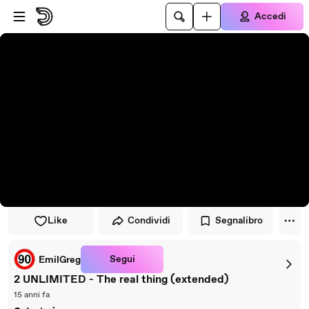
Vai al lettore
Passa al contenuto principale
Accedi
Like
Condividi
Segnalibro
Segui
EmilGreg
2 UNLIMITED - The real thing (extended)
15 anni fa