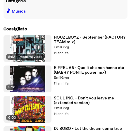
Categoria
🎵
Musica
Consigliato
HOUZEBOYZ - September (FACTORY
TEAM mix)
EmilGreg
11 anni fa
5:52
|
Prossimi video
EIFFEL 65 - Quelli che non hanno età
(GABRY PONTE power mix)
EmilGreg
11 anni fa
5:26
SOUL INC. - Don't you leave me
(extended version)
EmilGreg
11 anni fa
6:00
DJ BOBO - Let the dream come true