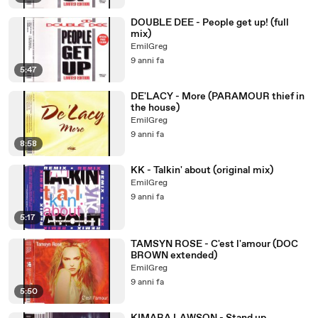
DOUBLE DEE - People get up! (full
mix)
EmilGreg
9 anni fa
5:47
DE'LACY - More (PARAMOUR thief in
the house)
EmilGreg
9 anni fa
8:58
KK - Talkin' about (original mix)
EmilGreg
9 anni fa
5:17
TAMSYN ROSE - C'est l'amour (DOC
BROWN extended)
EmilGreg
9 anni fa
5:50