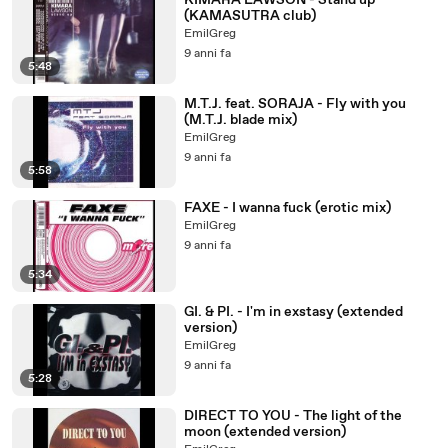
KIMARA LAWSON - Stand up
(KAMASUTRA club)
EmilGreg
9 anni fa
5:48
M.T.J. feat. SORAJA - Fly with you
(M.T.J. blade mix)
EmilGreg
9 anni fa
5:58
FAXE - I wanna fuck (erotic mix)
EmilGreg
9 anni fa
5:34
GI. & PI. - I'm in exstasy (extended
version)
EmilGreg
9 anni fa
5:28
DIRECT TO YOU - The light of the
moon (extended version)