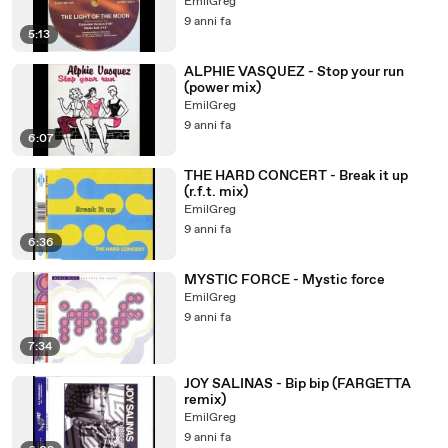
EmilGreg
9 anni fa
5:13
ALPHIE VASQUEZ - Stop your run
(power mix)
EmilGreg
9 anni fa
6:07
THE HARD CONCERT - Break it up
(r.f.t. mix)
EmilGreg
9 anni fa
6:36
MYSTIC FORCE - Mystic force
EmilGreg
9 anni fa
7:34
JOY SALINAS - Bip bip (FARGETTA
remix)
EmilGreg
9 anni fa