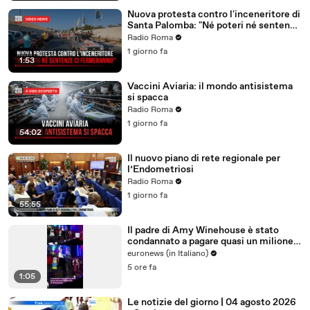
Nuova protesta contro l'inceneritore di
Santa Palomba: "Né poteri né sentenze
ci fermeranno!"
Radio Roma
1 giorno fa
1:53
Vaccini Aviaria: il mondo antisistema
si spacca
Radio Roma
1 giorno fa
54:02
Il nuovo piano di rete regionale per
l’Endometriosi
Radio Roma
1 giorno fa
55:55
Il padre di Amy Winehouse è stato
condannato a pagare quasi un milione
di sterline alle amiche
euronews (in Italiano)
5 ore fa
1:05
Le notizie del giorno | 04 agosto 2026