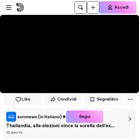
Vai al lettore
Passa al contenuto principale
Accedi
Like
Condividi
Segnalibro
Segui
euronews (in Italiano)
Thailandia, alle elezioni vince la sorella dell'ex...
15 anni fa