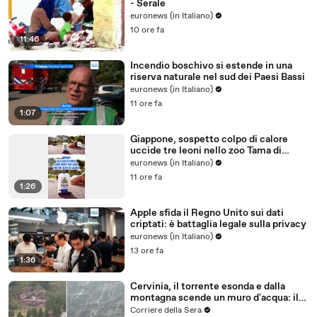
- Serale
euronews (in Italiano)
10 ore fa
11:46
Incendio boschivo si estende in una
riserva naturale nel sud dei Paesi Bassi
euronews (in Italiano)
11 ore fa
1:07
Giappone, sospetto colpo di calore
uccide tre leoni nello zoo Tama di
Tokyo
euronews (in Italiano)
11 ore fa
1:26
Apple sfida il Regno Unito sui dati
criptati: è battaglia legale sulla privacy
euronews (in Italiano)
13 ore fa
1:36
Cervinia, il torrente esonda e dalla
montagna scende un muro d'acqua: il
video del nubifragio
Corriere della Sera