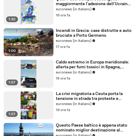
maggiormente l'adesione dell'Ucraina
all'Ue?
euronews (in Italiano)
16 ore fa
1:30
Incendi in Grecia: case distrutte e auto
bruciate a Porto Germeno
euronews (in Italiano)
17 ore fa
1:00
Caldo estremo in Europa meridionale:
allerta per fumi tossici in Spagna,
Francia ferma reattori
euronews (in Italiano)
18 ore fa
1:07
La crisi migratoria a Ceuta porta la
tensione in strada tra proteste e
critiche al governo
euronews (in Italiano)
19 ore fa
1:23
Questo Paese baltico è appena stato
nominato miglior destinazione al
mondo per trasferirsi nel 2026
euronews (in Italiano)