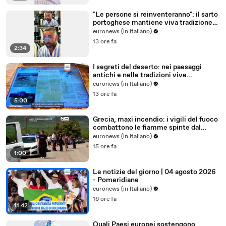
"Le persone si reinventeranno": il sarto
portoghese mantiene viva tradizione
degli abiti su misura
euronews (in Italiano)
13 ore fa
2:34
I segreti del deserto: nei paesaggi
antichi e nelle tradizioni vive
dell'Uzbekistan
euronews (in Italiano)
13 ore fa
5:00
Grecia, maxi incendio: i vigili del fuoco
combattono le fiamme spinte dal
vento
euronews (in Italiano)
15 ore fa
1:00
Le notizie del giorno | 04 agosto 2026
- Pomeridiane
euronews (in Italiano)
16 ore fa
11:42
Quali Paesi europei sostengono