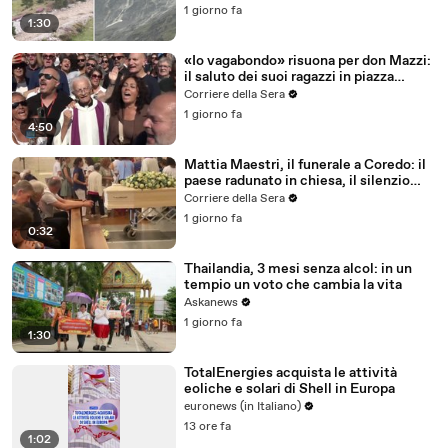
1 giorno fa
1:30
«Io vagabondo» risuona per don Mazzi:
il saluto dei suoi ragazzi in piazza
Sant'Ambrogio
Corriere della Sera
1 giorno fa
4:50
Mattia Maestri, il funerale a Coredo: il
paese radunato in chiesa, il silenzio
della famiglia, gli abbracci
Corriere della Sera
1 giorno fa
0:32
Thailandia, 3 mesi senza alcol: in un
tempio un voto che cambia la vita
Askanews
1 giorno fa
1:30
TotalEnergies acquista le attività
eoliche e solari di Shell in Europa
euronews (in Italiano)
13 ore fa
1:02