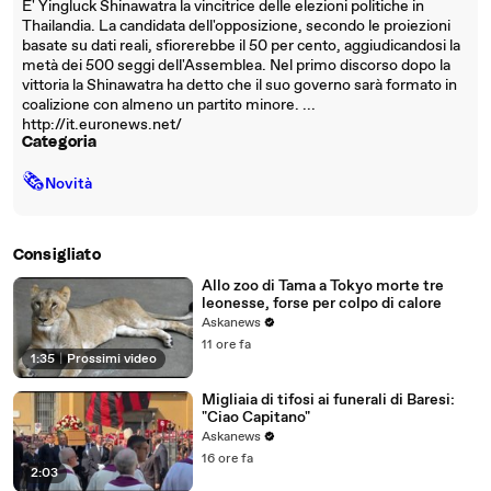
E' Yingluck Shinawatra la vincitrice delle elezioni politiche in
Thailandia. La candidata dell'opposizione, secondo le proiezioni
basate su dati reali, sfiorerebbe il 50 per cento, aggiudicandosi la
metà dei 500 seggi dell'Assemblea. Nel primo discorso dopo la
vittoria la Shinawatra ha detto che il suo governo sarà formato in
coalizione con almeno un partito minore. ...
http://it.euronews.net/
Categoria
🗞
Novità
Consigliato
Allo zoo di Tama a Tokyo morte tre
leonesse, forse per colpo di calore
Askanews
11 ore fa
1:35
|
Prossimi video
Migliaia di tifosi ai funerali di Baresi:
"Ciao Capitano"
Askanews
16 ore fa
2:03