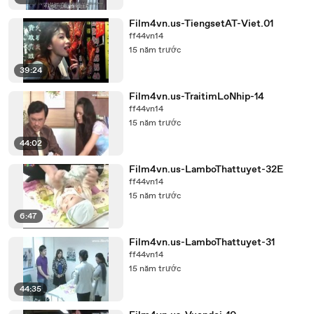
Film4vn.us-TiengsetAT-Viet.01
ff44vn14
15 năm trước
39:24
Film4vn.us-TraitimLoNhip-14
ff44vn14
15 năm trước
44:02
Film4vn.us-LamboThattuyet-32E
ff44vn14
15 năm trước
6:47
Film4vn.us-LamboThattuyet-31
ff44vn14
15 năm trước
44:35