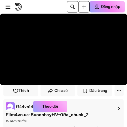
Đi đến trình phát
Đi đến nội dung chính
Đăng nhập
Thích
Chia sẻ
Dấu trang
Theo dõi
ff44vn14
Film4vn.us-BuocnhayHV-09a_chunk_2
15 năm trước