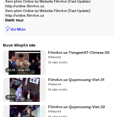
Xem phim Online tại Website Film4vn (Fast Update)
http://online.film4vn.us
Xem phim Online tại Website Film4vn (Fast Update)
http://online.film4vn.us
Danh mục
🎈
Vui Nhộn
Được khuyến cáo
Film4vn.us-TiengsetAT-Chinese.00
ff44vn14
15 năm trước
32:32
|
Sắp Tới
Film4vn.us-Quyenvuong-Viet.01
ff44vn14
15 năm trước
37:17
Film4vn.us-Quyenvuong-Viet.02
ff44vn14