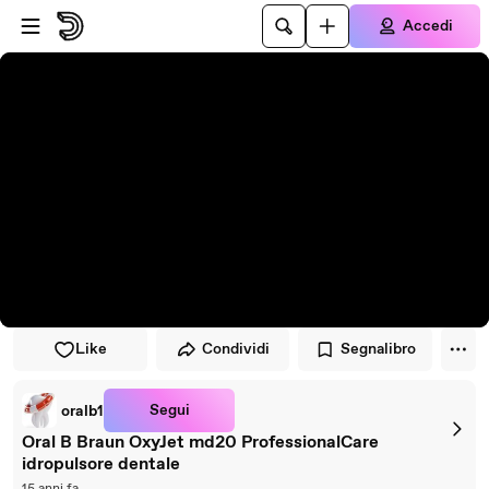
Vai al lettore
Passa al contenuto principale
Accedi
Like
Condividi
Segnalibro
Segui
oralb1
Oral B Braun OxyJet md20 ProfessionalCare
idropulsore dentale