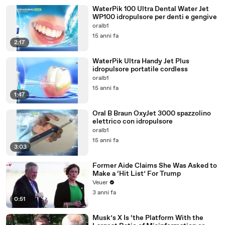
WaterPik 100 Ultra Dental Water Jet
WP100 idropulsore per denti e gengive
oralb1
15 anni fa
2:17
WaterPik Ultra Handy Jet Plus
idropulsore portatile cordless
oralb1
15 anni fa
1:47
Oral B Braun OxyJet 3000 spazzolino
elettrico con idropulsore
oralb1
15 anni fa
3:03
Former Aide Claims She Was Asked to
Make a ‘Hit List’ For Trump
Veuer
3 anni fa
0:51
Musk’s X Is ‘the Platform With the