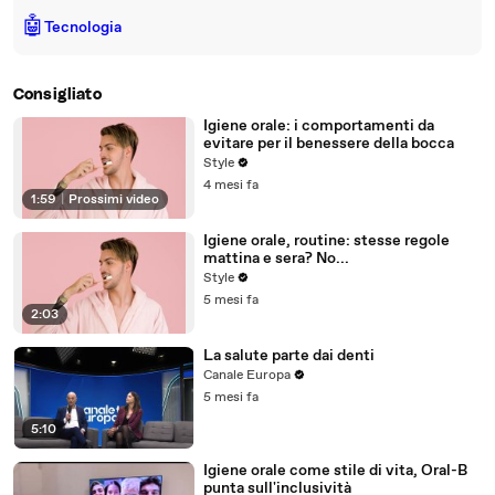
🤖
Tecnologia
Consigliato
Igiene orale: i comportamenti da
evitare per il benessere della bocca
Style
4 mesi fa
1:59
|
Prossimi video
Igiene orale, routine: stesse regole
mattina e sera? No...
Style
5 mesi fa
2:03
La salute parte dai denti
Canale Europa
5 mesi fa
5:10
Igiene orale come stile di vita, Oral-B
punta sull'inclusività