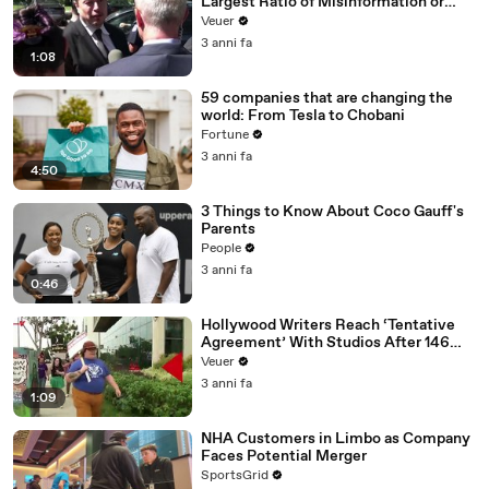
Largest Ratio of Misinformation or
Disinformation’ Amongst All Social
Veuer
Media Platforms
3 anni fa
1:08
59 companies that are changing the
world: From Tesla to Chobani
Fortune
3 anni fa
4:50
3 Things to Know About Coco Gauff's
Parents
People
3 anni fa
0:46
Hollywood Writers Reach ‘Tentative
Agreement’ With Studios After 146
Day Strike
Veuer
3 anni fa
1:09
NHA Customers in Limbo as Company
Faces Potential Merger
SportsGrid