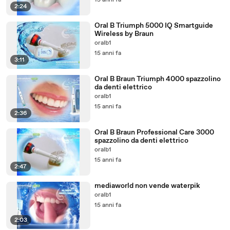
15 anni fa
2:24
Oral B Triumph 5000 IQ Smartguide
Wireless by Braun
oralb1
15 anni fa
3:11
Oral B Braun Triumph 4000 spazzolino
da denti elettrico
oralb1
15 anni fa
2:36
Oral B Braun Professional Care 3000
spazzolino da denti elettrico
oralb1
15 anni fa
2:47
mediaworld non vende waterpik
oralb1
15 anni fa
2:03