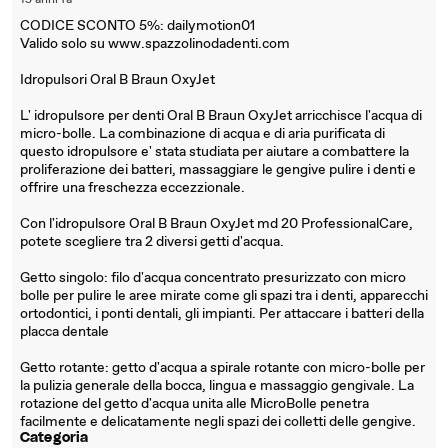
15 anni fa
CODICE SCONTO 5%: dailymotion01
Valido solo su www.spazzolinodadenti.com
Idropulsori Oral B Braun OxyJet
L' idropulsore per denti Oral B Braun OxyJet arricchisce l'acqua di
micro-bolle. La combinazione di acqua e di aria purificata di
questo idropulsore e' stata studiata per aiutare a combattere la
proliferazione dei batteri, massaggiare le gengive pulire i denti e
offrire una freschezza eccezzionale.
Con l'idropulsore Oral B Braun OxyJet md 20 ProfessionalCare,
potete scegliere tra 2 diversi getti d'acqua.
Getto singolo: filo d'acqua concentrato presurizzato con micro
bolle per pulire le aree mirate come gli spazi tra i denti, apparecchi
ortodontici, i ponti dentali, gli impianti. Per attaccare i batteri della
placca dentale
Getto rotante: getto d'acqua a spirale rotante con micro-bolle per
la pulizia generale della bocca, lingua e massaggio gengivale. La
rotazione del getto d'acqua unita alle MicroBolle penetra
facilmente e delicatamente negli spazi dei colletti delle gengive.
Categoria