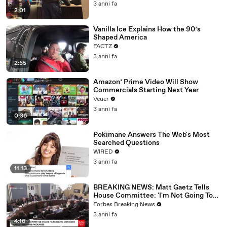
3 anni fa
2:01
Vanilla Ice Explains How the 90’s
Shaped America
FACTZ
3 anni fa
2:55
Amazon’ Prime Video Will Show
Commercials Starting Next Year
Veuer
3 anni fa
0:36
Pokimane Answers The Web's Most
Searched Questions
WIRED
3 anni fa
11:13
BREAKING NEWS: Matt Gaetz Tells
House Committee: 'I'm Not Going To
Vote For A Continuing Resolution'
Forbes Breaking News
3 anni fa
4:16