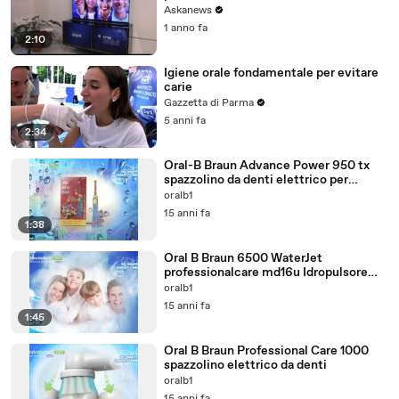
Askanews
1 anno fa
2:10
Igiene orale fondamentale per evitare
carie
Gazzetta di Parma
5 anni fa
2:34
Oral-B Braun Advance Power 950 tx
spazzolino da denti elettrico per
bambini
oralb1
15 anni fa
1:38
Oral B Braun 6500 WaterJet
professionalcare md16u Idropulsore
denti
oralb1
15 anni fa
1:45
Oral B Braun Professional Care 1000
spazzolino elettrico da denti
oralb1