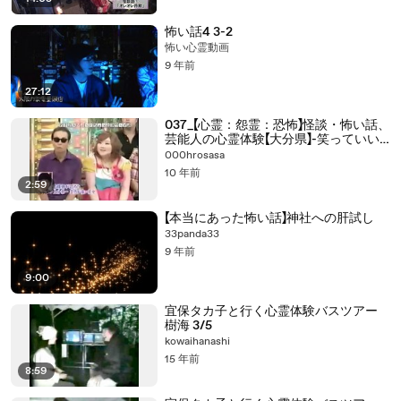
怖い話4 3-2
怖い心霊動画
9 年前
27:12
037_【心霊：怨霊：恐怖】怪談・怖い話、
芸能人の心霊体験【大分県】-笑っていい
とも_M
000hrosasa
10 年前
2:59
【本当にあった怖い話】神社への肝試し
33panda33
9 年前
9:00
宜保タカ子と行く心霊体験バスツアー
樹海 3/5
kowaihanashi
15 年前
8:59