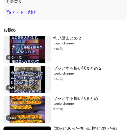
カテゴリ
🦄
アート・創作
お勧め
怖い話まとめ２
topic channel
7 年前
6:04
|
次
ゾッとする怖い話まとめ２
topic channel
7 年前
4:24
ゾッとする怖い話まとめ
topic channel
7 年前
11:04
【本当にあった怖い話】中に浮いた顔