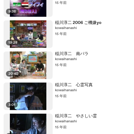
15 年前
9:38
稲川淳二 2006 ご機嫌yo
kowaihanashi
15 年前
19:28
稲川淳二 南パラ
kowaihanashi
15 年前
20:40
稲川淳二 心霊写真
kowaihanashi
15 年前
3:01
稲川淳二 やさしい霊
kowaihanashi
15 年前