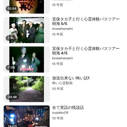
15 年前
15:54
宜保タカ子と行く心霊体験バスツアー
樹海 5/5
kowaihanashi
15 年前
7:11
宜保タカ子と行く心霊体験バスツアー
樹海 4/5
kowaihanashi
15 年前
7:08
放送出来ない怖い話1
怖い心霊動画
10 年前
34:48
全て実話の怪談話
supaiku08
10 年前
14:03