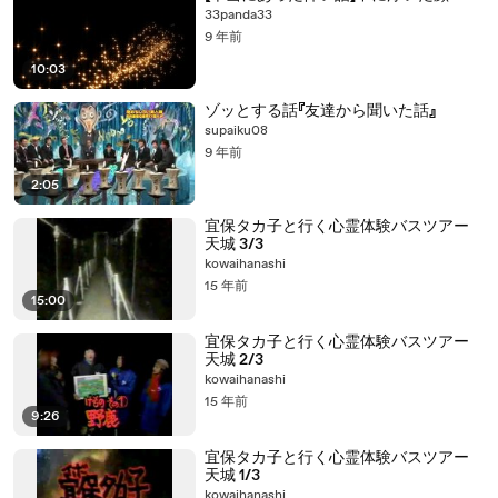
33panda33
9 年前
10:03
ゾッとする話『友達から聞いた話』
supaiku08
9 年前
2:05
宜保タカ子と行く心霊体験バスツアー
天城 3/3
kowaihanashi
15 年前
15:00
宜保タカ子と行く心霊体験バスツアー
天城 2/3
kowaihanashi
15 年前
9:26
宜保タカ子と行く心霊体験バスツアー
天城 1/3
kowaihanashi