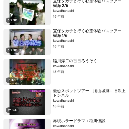
宜保タカ子と行く心霊体験バスツアー
樹海 2/5
kowaihanashi
15 年前
10:00
宜保タカ子と行く心霊体験バスツアー
樹海 1/5
kowaihanashi
15 年前
10:00
稲川淳二の百目ろうそく
kowaihanashi
15 年前
7:37
最恐スポットツアー 滝山城跡～旧吹上
トンネル
kowaihanashi
15 年前
21:24
再現ホラードラマ＋稲川怪談
kowaihanashi