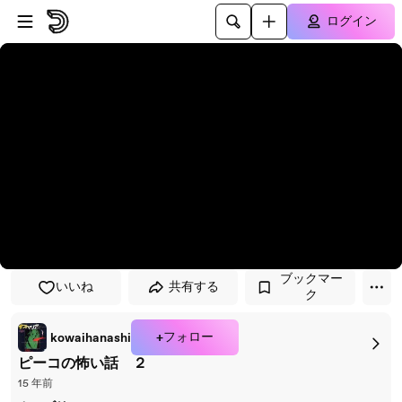
プレイヤーにスキップ
メインコンテンツにスキップ
ログイン
ブックマー
いいね
共有する
ク
+フォロー
kowaihanashi
ピーコの怖い話 ２
15 年前