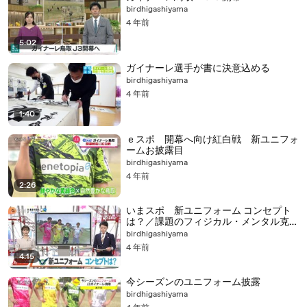
birdhigashiyama
4 年前
5:02
ガイナーレ選手が書に決意込める
birdhigashiyama
4 年前
1:40
ｅスポ 開幕へ向け紅白戦 新ユニフォ
ームお披露目
birdhigashiyama
4 年前
2:26
いまスポ 新ユニフォーム コンセプト
は？／課題のフィジカル・メンタル克服
へ
birdhigashiyama
4 年前
4:15
今シーズンのユニフォーム披露
birdhigashiyama