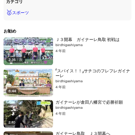
カテゴリ
🥇
スポーツ
お勧め
Ｊ３開幕 ガイナーレ鳥取 初戦は
birdhigashiyama
4 年前
2:35
|
次
「スパイス！！」サチコのフレフレガイナ
ーレ
birdhigashiyama
4 年前
6:44
ガイナーレが倉田八幡宮で必勝祈願
birdhigashiyama
4 年前
2:10
ガイナーレ鳥取 Ｊ３開幕へ