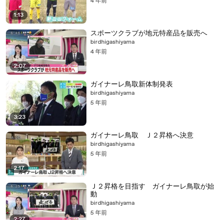
4 年前
1:13
スポーツクラブが地元特産品を販売へ
birdhigashiyama
4 年前
2:07
ガイナーレ鳥取新体制発表
birdhigashiyama
5 年前
3:23
ガイナーレ鳥取 Ｊ２昇格へ決意
birdhigashiyama
5 年前
2:17
Ｊ２昇格を目指す ガイナーレ鳥取が始
動
birdhigashiyama
5 年前
2:27