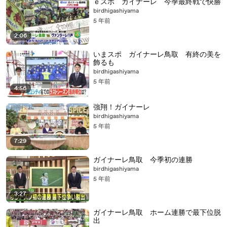
ｅスポ ガイナーレ 今季最終戦で快勝
birdhigashiyama
5 年前
2:06
いまスポ ガイナーレ鳥取 有終の美を
飾るも
birdhigashiyama
5 年前
4:56
強翔！ガイナーレ
birdhigashiyama
5 年前
7:29
ガイナーレ鳥取 今季初の連勝
birdhigashiyama
5 年前
3:27
ガイナーレ鳥取 ホーム連勝で最下位脱
出