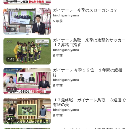
ガイナーレ 今季のスローガンは？
birdhigashiyama
5 年前
1:16
ガイナーレ鳥取 来季は攻撃的サッカー
Ｊ２昇格目指す
birdhigashiyama
5 年前
1:43
ガイナーレ 今季１２位 １年間の総括
は
birdhigashiyama
5 年前
1:39
Ｊ３最終戦 ガイナーレ鳥取 ３連勝で
有終の美
birdhigashiyama
5 年前
4:15