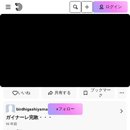
プレイヤーにスキップ
メインコンテンツにスキップ
ログイン
ブックマー
いいね
共有する
ク
+フォロー
birdhigashiyama
ガイナーレ完敗・・・
15 年前