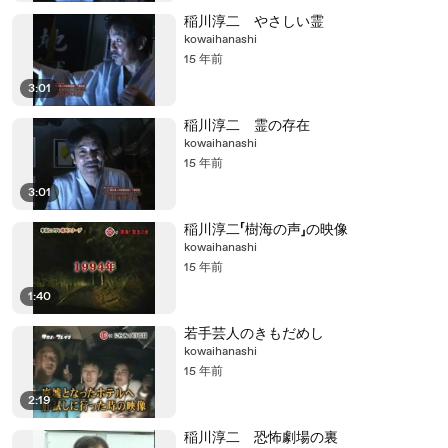
稲川淳二 やさしい霊
kowaihanashi
15 年前
3:01
稲川淳二 霊の存在
kowaihanashi
15 年前
3:01
稲川淳二「樹海の声」の映像
kowaihanashi
15 年前
1:40
若手芸人のきもだめし
kowaihanashi
15 年前
2:19
稲川淳二 恐怖劇場の裏