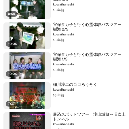
kowaihanashi
15 年前
8:59
宜保タカ子と行く心霊体験バスツアー
樹海 2/5
kowaihanashi
15 年前
10:00
宜保タカ子と行く心霊体験バスツアー
樹海 1/5
kowaihanashi
15 年前
10:00
稲川淳二の百目ろうそく
kowaihanashi
15 年前
7:37
最恐スポットツアー 滝山城跡～旧吹上
トンネル
kowaihanashi