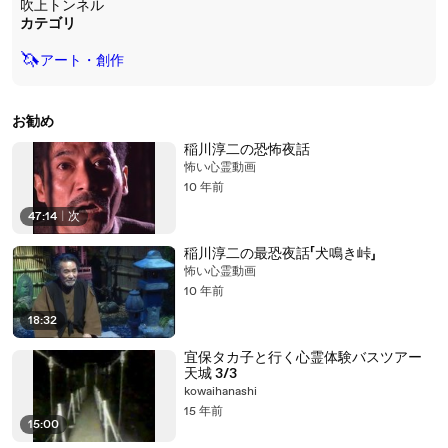
吹上トンネル
カテゴリ
🦄
アート・創作
お勧め
稲川淳二の恐怖夜話
怖い心霊動画
10 年前
47:14
|
次
稲川淳二の最恐夜話「犬鳴き峠」
怖い心霊動画
10 年前
18:32
宜保タカ子と行く心霊体験バスツアー
天城 3/3
kowaihanashi
15 年前
15:00