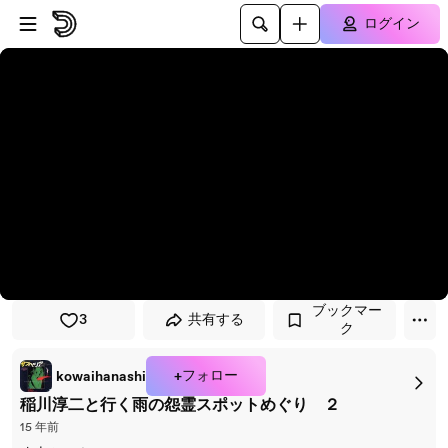
プレイヤーにスキップ
メインコンテンツにスキップ
ログイン
ブックマー
3
共有する
ク
+フォロー
kowaihanashi
稲川淳二と行く雨の怨霊スポットめぐり ２
15 年前