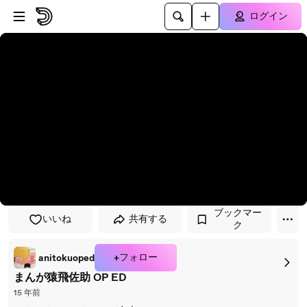
プレイヤーにスキップ
メインコンテンツにスキップ
ログイン
ブックマー
いいね
共有する
ク
+フォロー
anitokuoped
まんが猿飛佐助 OP ED
15 年前