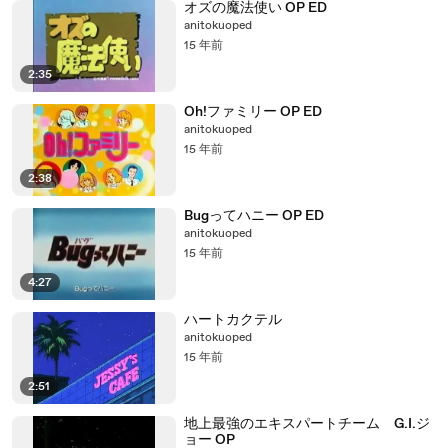
オズの魔法使い OP ED
anitokuoped
15 年前
2:35
Oh!ファミリー OP ED
anitokuoped
15 年前
2:38
Bugってハニー OP ED
anitokuoped
15 年前
4:27
ハートカクテル
anitokuoped
15 年前
2:51
地上最強のエキスパートチーム G.I.ジ
ョー OP