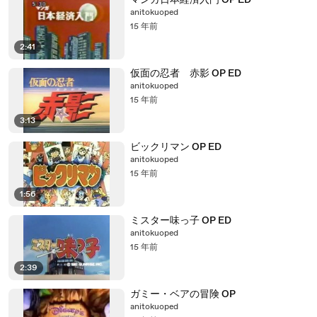
マンガ日本経済入門 OP ED
anitokuoped
15 年前
2:41
仮面の忍者 赤影 OP ED
anitokuoped
15 年前
3:13
ビックリマン OP ED
anitokuoped
15 年前
1:56
ミスター味っ子 OP ED
anitokuoped
15 年前
2:39
ガミー・ベアの冒険 OP
anitokuoped