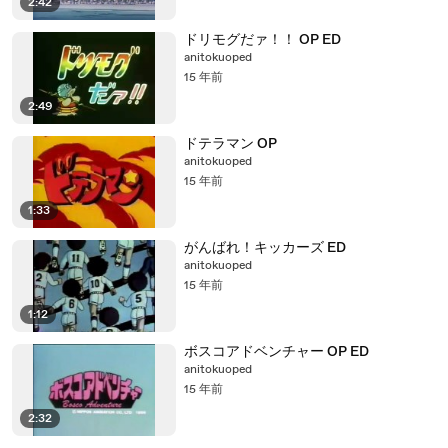
2:42
ドリモグだァ！！ OP ED
anitokuoped
15 年前
2:49
ドテラマン OP
anitokuoped
15 年前
1:33
がんばれ！キッカーズ ED
anitokuoped
15 年前
1:12
ボスコアドベンチャー OP ED
anitokuoped
15 年前
2:32