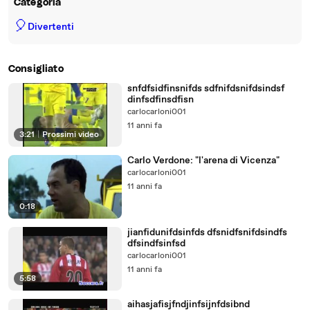
Categoria
🎈
Divertenti
Consigliato
snfdfsidfinsnifds sdfnifdsnifdsindsf
dinfsdfinsdfisn
carlocarloni001
11 anni fa
3:21
|
Prossimi video
Carlo Verdone: "l'arena di Vicenza"
carlocarloni001
11 anni fa
0:18
jianfidunifdsinfds dfsnidfsnifdsindfs
dfsindfsinfsd
carlocarloni001
11 anni fa
5:58
aihasjafisjfndjinfsijnfdsibnd