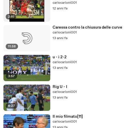
carlocarloni001
12 anni fa
2:11
Caressa contro la chiusura delle curve
carlocarloni001
13 anni fa
11:58
u - i 2-2
carlocarloni001
13 anni fa
3:57
Rig U - I
carlocarloni001
13 anni fa
6:27
Il mio filmato[11]
carlocarloni001
13 anni fa