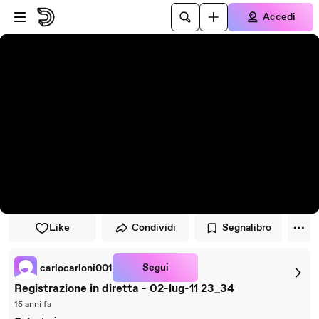
Vai al lettore
Passa al contenuto principale
Accedi
Like
Condividi
Segnalibro
Segui
carlocarloni001
Registrazione in diretta - 02-lug-11 23_34
15 anni fa