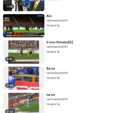
1:16
Alc
carlocarloni001
13 anni fa
1:12
Il mio filmato[6]
carlocarloni001
14 anni fa
1:18
Sa so
carlocarloni001
14 anni fa
2:48
na no
carlocarloni001
14 anni fa
2:22