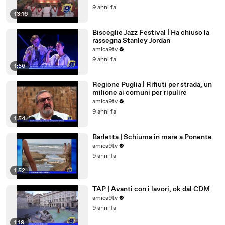
9 anni fa
13:16
Bisceglie Jazz Festival | Ha chiuso la
rassegna Stanley Jordan
amica9tv
9 anni fa
1:56
Regione Puglia | Rifiuti per strada, un
milione ai comuni per ripulire
amica9tv
9 anni fa
1:54
Barletta | Schiuma in mare a Ponente
amica9tv
9 anni fa
1:52
TAP | Avanti con i lavori, ok dal CDM
amica9tv
9 anni fa
1:19