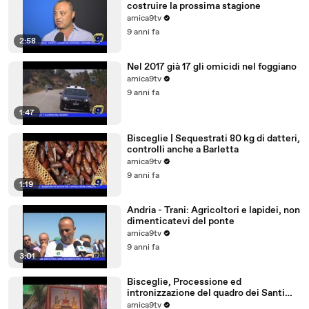
costruire la prossima stagione
amica9tv
9 anni fa
2:58
Nel 2017 già 17 gli omicidi nel foggiano
amica9tv
9 anni fa
1:47
Bisceglie | Sequestrati 80 kg di datteri,
controlli anche a Barletta
amica9tv
9 anni fa
1:19
Andria - Trani: Agricoltori e lapidei, non
dimenticatevi del ponte
amica9tv
9 anni fa
3:01
Bisceglie, Processione ed
intronizzazione del quadro dei Santi
Martiri
amica9tv