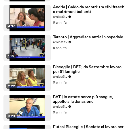
Andria | Caldo da record: tra cibi freschi
e matrimoni bollenti
amica9tv
9 anni fa
4:37
Taranto | Aggredisce anzia in ospedale
amica9tv
9 anni fa
1:16
Bisceglie | RED, da Settembre lavoro
per 81 famiglie
amica9tv
9 anni fa
2:22
BAT | In estate serve più sangue,
appello alla donazione
amica9tv
9 anni fa
3:23
Futsal Bisceglie | Società al lavoro per