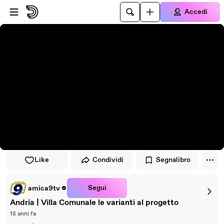
Vai al lettore
Passa al contenuto principale
Accedi
Like
Condividi
Segnalibro
Segui
amica9tv
Andria | Villa Comunale le varianti al progetto
15 anni fa