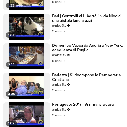
9 anni fa
1:33
Bari | Controlli al Libertà, in via Nicolai
una pistola lanciarazzi
amica9tv
9 anni fa
1:24
Domenico Vacca da Andria a New York,
eccellenza di Puglia
amica9tv
9 anni fa
3:22
Barletta | Si ricompone la Democrazia
Cristiana
amica9tv
9 anni fa
3:00
Ferragosto 2017 | Si rimane a casa
amica9tv
9 anni fa
1:09