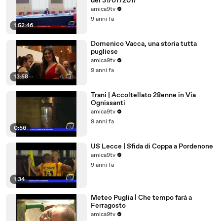
del 31/07/2017
amica9tv
9 anni fa
1:52:46
Domenico Vacca, una storia tutta
pugliese
amica9tv
9 anni fa
13:58
Trani | Accoltellato 28enne in Via
Ognissanti
amica9tv
9 anni fa
0:56
US Lecce | Sfida di Coppa a Pordenone
amica9tv
9 anni fa
1:34
Meteo Puglia | Che tempo farà a
Ferragosto
amica9tv