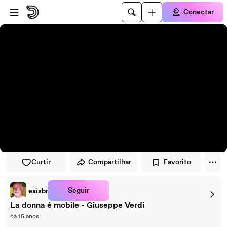
Pular para o player
Ir para o conteúdo principal
Conectar
Curtir
Compartilhar
Favorito
Seguir
esisbr
La donna é mobile - Giuseppe Verdi
há 15 anos