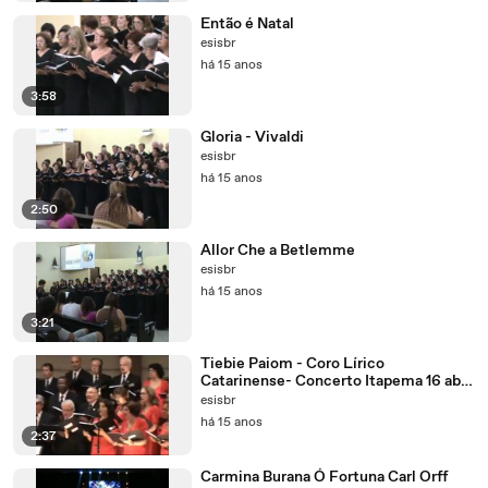
Então é Natal
esisbr
há 15 anos
3:58
Gloria - Vivaldi
esisbr
há 15 anos
2:50
Allor Che a Betlemme
esisbr
há 15 anos
3:21
Tiebie Paiom - Coro Lírico
Catarinense- Concerto Itapema 16 abril
2011
esisbr
há 15 anos
2:37
Carmina Burana Ó Fortuna Carl Orff