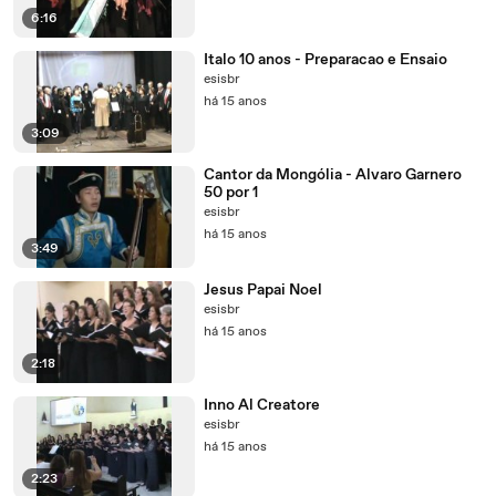
6:16
Italo 10 anos - Preparacao e Ensaio
esisbr
há 15 anos
3:09
Cantor da Mongólia - Alvaro Garnero
50 por 1
esisbr
há 15 anos
3:49
Jesus Papai Noel
esisbr
há 15 anos
2:18
Inno Al Creatore
esisbr
há 15 anos
2:23