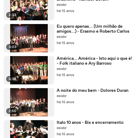
esisbr
há 15 anos
2:33
Eu quero apenas... (Um milhão de
amigos...) - Erasmo e Roberto Carlos
esisbr
há 15 anos
3:03
América... América - Isto aqui o que é!
- Folk italiano e Ary Barroso
esisbr
há 15 anos
5:34
A noite do meu bem - Dolores Duran
esisbr
há 15 anos
2:55
Italo 10 anos - Bis e encerramento
esisbr
há 15 anos