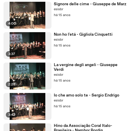
Signore delle cime - Giuseppe de Marz
esisbr
há 15 anos
4:00
Non ho l'etá - Gigliola Cinquetti
esisbr
há 15 anos
3:37
La vergine degli angeli - Giuseppe
Verdi
esisbr
há 15 anos
2:28
Io che amo solo te - Sergio Endrigo
esisbr
há 15 anos
3:42
Hino da Associação Coral Italo-
Brasileira - Nambor Bordin