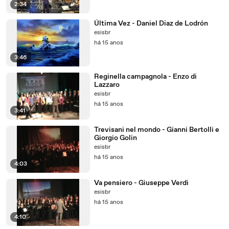
2:34
Última Vez - Daniel Diaz de Lodrón
esisbr
há 15 anos
3:46
Reginella campagnola - Enzo di
Lazzaro
esisbr
há 15 anos
3:41
Trevisani nel mondo - Gianni Bertolli e
Giorgio Golin
esisbr
há 15 anos
4:03
Va pensiero - Giuseppe Verdi
esisbr
há 15 anos
4:10