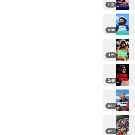
1:13
5:49
3:21
2:45
5:19
4:19