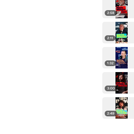
2:58
2:11
1:32
3:00
2:49