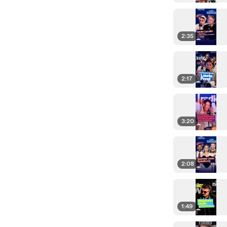
2:35
2:17
3:20
2:08
1:49