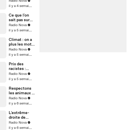
nos
Radio Nova
conceptions
il y a 4 semaines
du monde -
Camille
Ce que l'on
Chamoux
sait pas sur
dans "Nova le
l'invitée
Radio Nova
soir"
Gwenola
il y a 5 semaines
Ricordeau, et
elle non plus -
Climat : on a
Chronique
plus les mots
d'Aymeric
- Ségo
Radio Nova
Lompret
Raffaitin dans
il y a 5 semaines
"Nova le
matin"
Prix des
racistes :
Rachel Khan -
Radio Nova
La chronique
il y a 5 semaines
de Pierre
Metzger dans
Respectons
"La riposte"
les animaux -
La chronique
Radio Nova
de Pierre-
il y a 6 semaines
Emmanuel
Barré dans "La
L'extrême-
dernière"
droite de
gauche - La
Radio Nova
chronique de
il y a 6 semaines