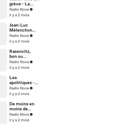
ens dans Nova
grève - La
le matin
chronique de
Radio Nova
Pierre
il y a 2 mois
Metzger dans
La Riposte du
Jean-Luc
8 juin
Mélenchon
plié par
Radio Nova
Glucksmann
il y a 2 mois
Kassovitz,
bon ou
mauvais
Radio Nova
client en
il y a 2 mois
interview ?
Les
apolitiques -
La chronique
Radio Nova
d'Urbain dans
il y a 2 mois
"La riposte"
De moins en
moins de
droits pour les
Radio Nova
travailleurs -
il y a 2 mois
Ségo Raffaitin
dans "nova le
matin"