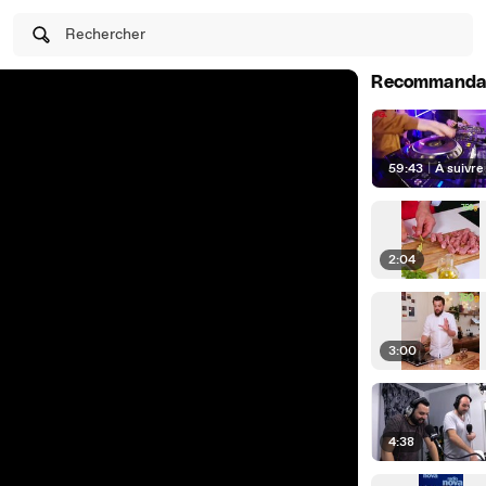
Rechercher
Recommanda
59:43
|
À suivre
2:04
3:00
4:38