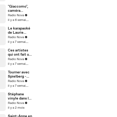
Guillaume
Meurice dans
"Giaccomo",
"La dernière"
caméra
cachée au
Radio Nova
cinema -
il y a 6 semaines
Xavier
Lacaille dans
Le karapaoké
"nova le soir"
de Laurie
Peret
Radio Nova
il y a 7 semaines
Ces artistes
qui ont fait un
pacte avec le
Radio Nova
diable -
il y a 7 semaines
Mathilde
Raynal dans
Tourner avec
L'aprem de
Spielberg -
l'aprem
Emily Blunt,
Radio Nova
Colman
il y a 7 semaines
Domingo &
Wyatt Russell
Stéphane
dans "Nova le
vinyle dans la
soir"
galette bien
Radio Nova
avant les
il y a 2 mois
années 2000 -
Stephanelesg
Saint-Anne en