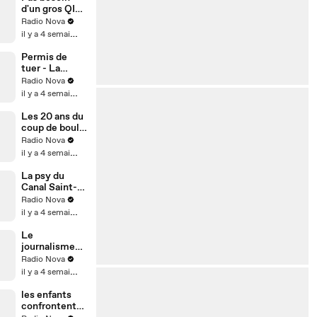
plus sur
cette superbe
d'un gros QI
Karamel :
vidéo de DJ
pour être
Radio Nova
CHELOUMerc
milliardaire -
il y a 4 semaines
i Radio Nova !
Audrey
Vernon dans
Permis de
"Nova le soir"
tuer - La
chronique de
Radio Nova
Pierre-
il y a 4 semaines
Emmanuel
Barré dans "La
Les 20 ans du
dernière"
coup de boule
de Zidane - La
Radio Nova
chronique de
il y a 4 semaines
Mathilde
Raynal dans
La psy du
"nova le matin
Canal Saint-
d'été"
Martin - Une
Radio Nova
chronique de
il y a 4 semaines
Mamari dans
"nova le
Le
matin"
journalisme
total - La
Radio Nova
chronique de
il y a 4 semaines
Guillaume
Meurice dans
les enfants
"La dernière"
confrontent