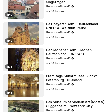
eingetragen
theworldoftravel2
vor 15 Jahren
1:49
De Speyerer Dom - Deutschland -
UNESCO Weltkulturerbe
theworldoftravel2
vor 15 Jahren
1:42
Der Aachener Dom - Aachen -
Deutschland - UNESCO
Weltkulturerbe
theworldoftravel2
vor 15 Jahren
1:33
Eremitage Kunstmusee - Sankt
Petersburg - Russland
theworldoftravel2
vor 15 Jahren
1:48
Das Museum of Modern Art (MoMA) -
Guggenheim - New York City
theworldoftravel2