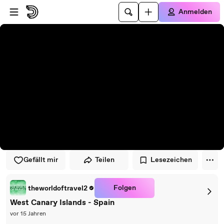
Zum Player springen
Zum Hauptinhalt springen
Anmelden
Gefällt mir
Teilen
Lesezeichen
Folgen
theworldoftravel2
West Canary Islands - Spain
vor 15 Jahren