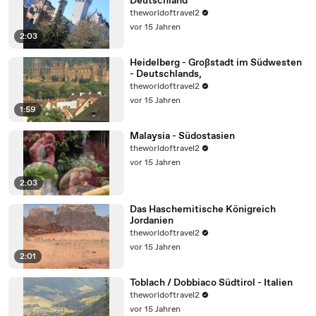
Deutschland
theworldoftravel2
vor 15 Jahren
2:03
Heidelberg - Großstadt im Südwesten
- Deutschlands,
theworldoftravel2
vor 15 Jahren
1:59
Malaysia - Südostasien
theworldoftravel2
vor 15 Jahren
2:03
Das Haschemitische Königreich
Jordanien
theworldoftravel2
vor 15 Jahren
2:01
Toblach / Dobbiaco Südtirol - Italien
theworldoftravel2
vor 15 Jahren