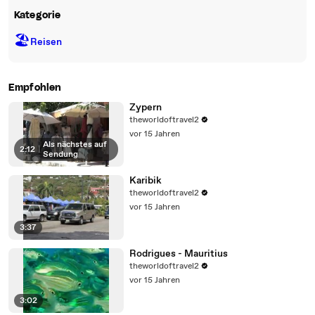
Kategorie
🏖
Reisen
Empfohlen
Zypern
theworldoftravel2
vor 15 Jahren
Als nächstes auf
2:12
|
Sendung
Karibik
theworldoftravel2
vor 15 Jahren
3:37
Rodrigues - Mauritius
theworldoftravel2
vor 15 Jahren
3:02