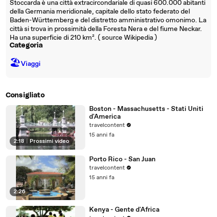
Stoccarda è una città extracircondariale di quasi 600.000 abitanti
della Germania meridionale, capitale dello stato federato del
Baden-Württemberg e del distretto amministrativo omonimo. La
città si trova in prossimità della Foresta Nera e del fiume Neckar.
Ha una superficie di 210 km². ( source Wikipedia )
Categoria
🏖
Viaggi
Consigliato
Boston - Massachusetts - Stati Uniti
d'America
travelcontent
15 anni fa
2:18
|
Prossimi video
Porto Rico - San Juan
travelcontent
15 anni fa
2:26
Kenya - Gente d'Africa