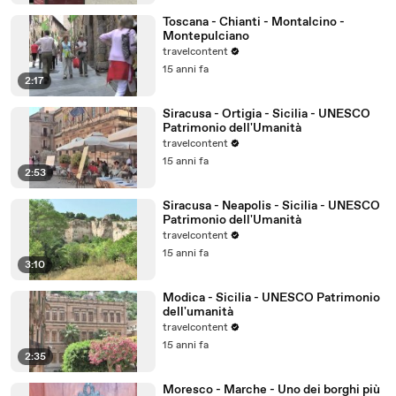
Toscana - Chianti - Montalcino -
Montepulciano
travelcontent
15 anni fa
2:17
Siracusa - Ortigia - Sicilia - UNESCO
Patrimonio dell'Umanità
travelcontent
15 anni fa
2:53
Siracusa - Neapolis - Sicilia - UNESCO
Patrimonio dell'Umanità
travelcontent
15 anni fa
3:10
Modica - Sicilia - UNESCO Patrimonio
dell'umanità
travelcontent
15 anni fa
2:35
Moresco - Marche - Uno dei borghi più