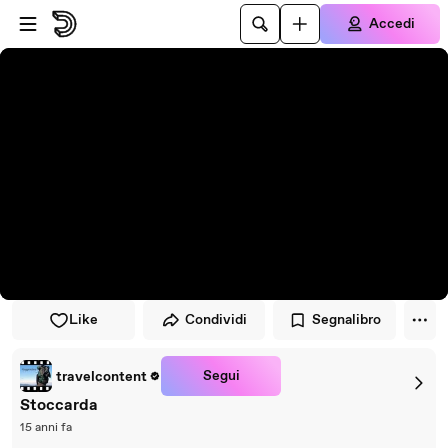
Vai al lettore
Passa al contenuto principale
Accedi
Like
Condividi
Segnalibro
Segui
travelcontent
Stoccarda
15 anni fa