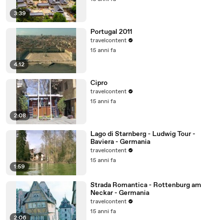
3:39
Portugal 2011
travelcontent
15 anni fa
4:12
Cipro
travelcontent
15 anni fa
2:08
Lago di Starnberg - Ludwig Tour -
Baviera - Germania
travelcontent
15 anni fa
1:59
Strada Romantica - Rottenburg am
Neckar - Germania
travelcontent
15 anni fa
2:06