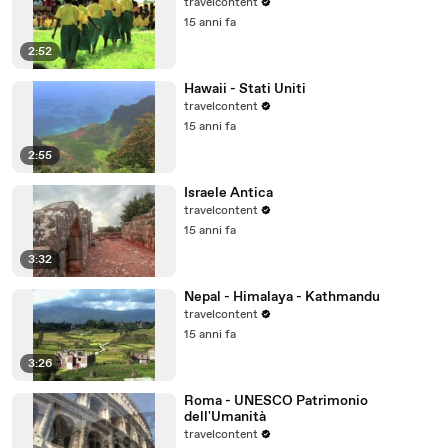
travelcontent
15 anni fa
2:52
Hawaii - Stati Uniti
travelcontent
15 anni fa
2:55
Israele Antica
travelcontent
15 anni fa
3:32
Nepal - Himalaya - Kathmandu
travelcontent
15 anni fa
3:26
Roma - UNESCO Patrimonio
dell'Umanità
travelcontent