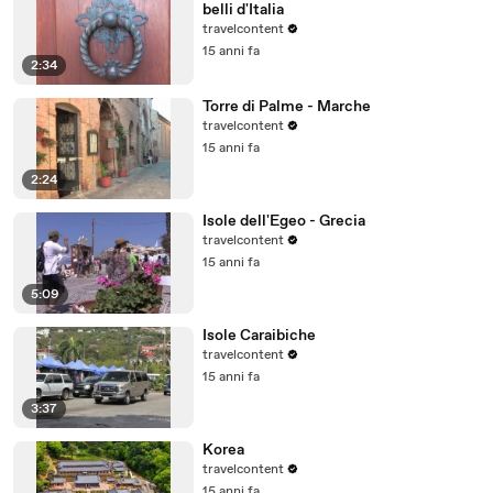
belli d'Italia
travelcontent
15 anni fa
2:34
Torre di Palme - Marche
travelcontent
15 anni fa
2:24
Isole dell'Egeo - Grecia
travelcontent
15 anni fa
5:09
Isole Caraibiche
travelcontent
15 anni fa
3:37
Korea
travelcontent
15 anni fa