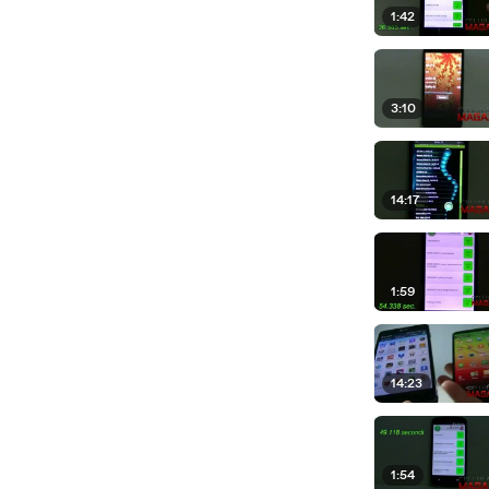
1:42
3:10
14:17
1:59
14:23
1:54