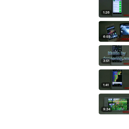
1:26
6:59
3:51
1:41
9:34