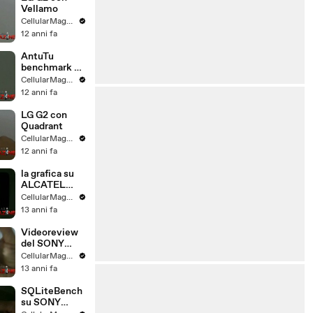
Vellamo
CellularMagazine
12 anni fa
AntuTu
benchmark su
LG G2
CellularMagazine
12 anni fa
LG G2 con
Quadrant
CellularMagazine
12 anni fa
la grafica su
ALCATEL
IDOL
CellularMagazine
13 anni fa
Videoreview
del SONY
XPERIA E
CellularMagazine
13 anni fa
SQLiteBench
su SONY