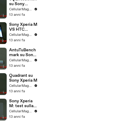
su Sony
Xperia M
CellularMagazine
13 anni fa
Sony Xperia M
VS HTC
Desire 500
CellularMagazine
13 anni fa
AntuTuBench
mark su Sony
Xperia M
CellularMagazine
13 anni fa
Quadrant su
Sony Xperia M
CellularMagazine
13 anni fa
Sony Xperia
M: test sulla
grafica
CellularMagazine
13 anni fa