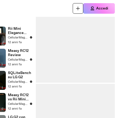
Accedi
Rii Mini
Elegance
Wireless
CellularMagazine
Review
12 anni fa
Measy RC12
Review
CellularMagazine
12 anni fa
SQLiteBench
su LG G2
CellularMagazine
12 anni fa
Measy RC12
vs Rii Mini
Elegance
CellularMagazine
Wireless
12 anni fa
LG G2 con