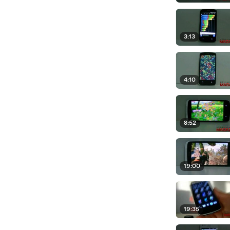
3:13
4:10
8:52
19:00
19:35