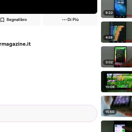
9:22
Segnalibro
Di Più
4:58
rmagazine.it
3:02
10:08
15:50