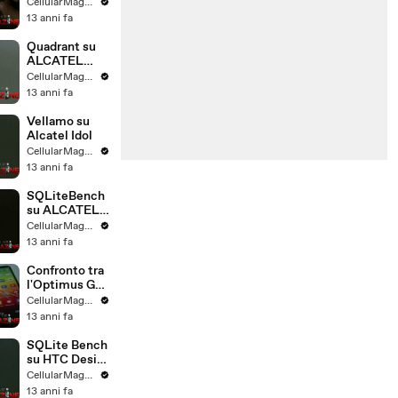
XPERIA E
CellularMagazine
13 anni fa
Quadrant su
ALCATEL
IDOL
CellularMagazine
13 anni fa
Vellamo su
Alcatel Idol
CellularMagazine
13 anni fa
SQLiteBench
su ALCATEL
IDOL
CellularMagazine
13 anni fa
Confronto tra
l'Optimus G
ed il G2 di LG
CellularMagazine
13 anni fa
SQLite Bench
su HTC Desire
500
CellularMagazine
13 anni fa