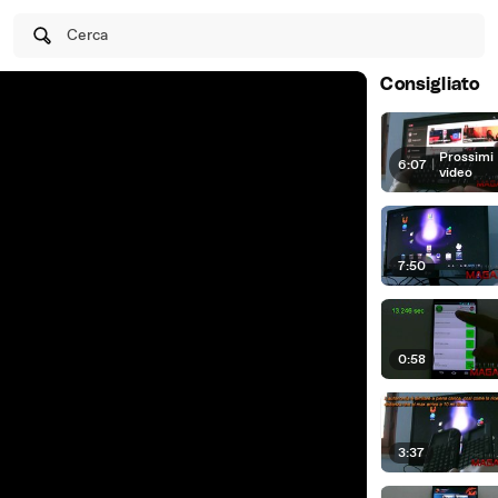
Cerca
Consigliato
Prossimi
6:07
|
video
7:50
0:58
3:37