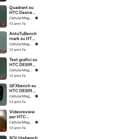
Quadrant su
HTC Desire
500
CellularMagazine
13 anni fa
AntuTuBench
mark su HTC
Desire 500
CellularMagazine
13 anni fa
Test grafici su
HTC DESIRE
500
CellularMagazine
13 anni fa
GFXbench su
HTC DESIRE
500
CellularMagazine
13 anni fa
Videoreview
per HTC
Desire 500
CellularMagazine
13 anni fa
SQLlitebench