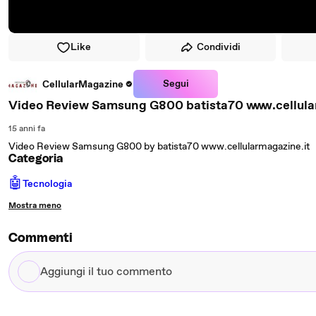
Like
Condividi
Segui
CellularMagazine
Video Review Samsung G800 batista70 www.cellula
15 anni fa
Video Review Samsung G800 by batista70 www.cellularmagazine.it
Categoria
🤖
Tecnologia
Mostra meno
Commenti
Aggiungi
il
tuo
commento