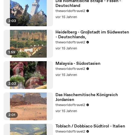
Die Romantische Straße - Fssen -
Deutschland
theworldoftravel2
vor 15 Jahren
2:03
Heidelberg - Großstadt im Südwesten
- Deutschlands,
theworldoftravel2
vor 15 Jahren
1:59
Malaysia - Südostasien
theworldoftravel2
vor 15 Jahren
2:03
Das Haschemitische Königreich
Jordanien
theworldoftravel2
vor 15 Jahren
2:01
Toblach / Dobbiaco Südtirol - Italien
theworldoftravel2