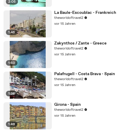
2:05
La Baule-Escoublac - Frankreich
theworldoftravel2
vor 15 Jahren
1:46
Zakynthos / Zante - Greece
theworldoftravel2
vor 15 Jahren
1:50
Palafrugell - Costa Brava - Spain
theworldoftravel2
vor 15 Jahren
1:38
Girona - Spain
theworldoftravel2
vor 15 Jahren
1:49