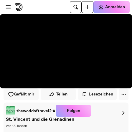
Zum Player springen
Zum Hauptinhalt springen
Anmelden
Gefällt mir
Teilen
Lesezeichen
Folgen
theworldoftravel2
St. Vincent und die Grenadinen
vor 15 Jahren