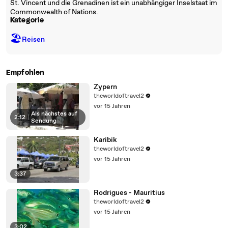
St. Vincent und die Grenadinen ist ein unabhängiger Inselstaat im
Commonwealth of Nations.
Kategorie
🏖
Reisen
Empfohlen
Zypern
theworldoftravel2
vor 15 Jahren
Als nächstes auf
2:12
|
Sendung
Karibik
theworldoftravel2
vor 15 Jahren
3:37
Rodrigues - Mauritius
theworldoftravel2
vor 15 Jahren
3:02