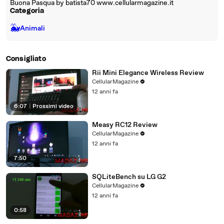
Buona Pasqua by batista70 www.cellularmagazine.it
Categoria
🐳
Animali
Consigliato
Rii Mini Elegance Wireless Review
CellularMagazine
12 anni fa
6:07
|
Prossimi video
Measy RC12 Review
CellularMagazine
12 anni fa
7:50
SQLiteBench su LG G2
CellularMagazine
12 anni fa
0:58