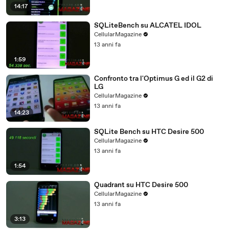
14:17
SQLiteBench su ALCATEL IDOL
CellularMagazine
13 anni fa
1:59
Confronto tra l'Optimus G ed il G2 di
LG
CellularMagazine
13 anni fa
14:23
SQLite Bench su HTC Desire 500
CellularMagazine
13 anni fa
1:54
Quadrant su HTC Desire 500
CellularMagazine
13 anni fa
3:13