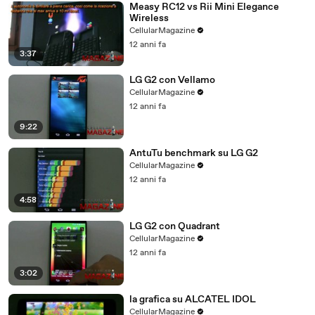
Measy RC12 vs Rii Mini Elegance
Wireless
CellularMagazine
12 anni fa
3:37
LG G2 con Vellamo
CellularMagazine
12 anni fa
9:22
AntuTu benchmark su LG G2
CellularMagazine
12 anni fa
4:58
LG G2 con Quadrant
CellularMagazine
12 anni fa
3:02
la grafica su ALCATEL IDOL
CellularMagazine