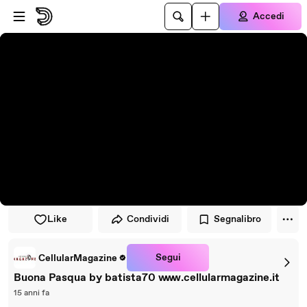
Vai al lettore
Passa al contenuto principale
Accedi
Like
Condividi
Segnalibro
Segui
CellularMagazine
Buona Pasqua by batista70 www.cellularmagazine.it
15 anni fa