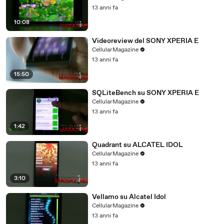
13 anni fa
10:08
Videoreview del SONY XPERIA E
CellularMagazine
13 anni fa
15:50
SQLiteBench su SONY XPERIA E
CellularMagazine
13 anni fa
1:42
Quadrant su ALCATEL IDOL
CellularMagazine
13 anni fa
3:10
Vellamo su Alcatel Idol
CellularMagazine
13 anni fa