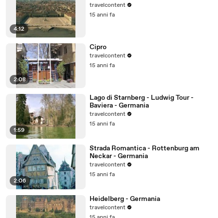
travelcontent
15 anni fa
4:12
Cipro
travelcontent
15 anni fa
2:08
Lago di Starnberg - Ludwig Tour -
Baviera - Germania
travelcontent
15 anni fa
1:59
Strada Romantica - Rottenburg am
Neckar - Germania
travelcontent
15 anni fa
2:06
Heidelberg - Germania
travelcontent
15 anni fa