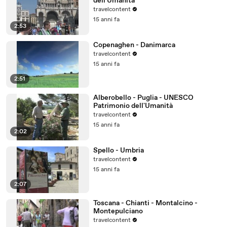
dell'Umanità
travelcontent
15 anni fa
2:53
Copenaghen - Danimarca
travelcontent
15 anni fa
2:51
Alberobello - Puglia - UNESCO
Patrimonio dell'Umanità
travelcontent
15 anni fa
2:02
Spello - Umbria
travelcontent
15 anni fa
2:07
Toscana - Chianti - Montalcino -
Montepulciano
travelcontent