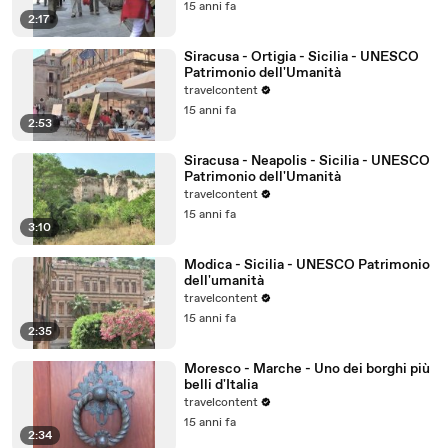
15 anni fa
2:17
Siracusa - Ortigia - Sicilia - UNESCO
Patrimonio dell'Umanità
travelcontent
15 anni fa
2:53
Siracusa - Neapolis - Sicilia - UNESCO
Patrimonio dell'Umanità
travelcontent
15 anni fa
3:10
Modica - Sicilia - UNESCO Patrimonio
dell'umanità
travelcontent
15 anni fa
2:35
Moresco - Marche - Uno dei borghi più
belli d'Italia
travelcontent
15 anni fa
2:34