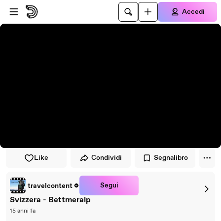
Vai al lettore
Passa al contenuto principale
Accedi
Like
Condividi
Segnalibro
Segui
travelcontent
Svizzera - Bettmeralp
15 anni fa