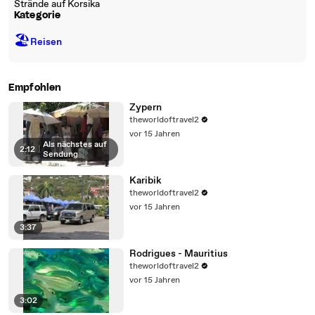
Strände auf Korsika
Kategorie
🏖
Reisen
Empfohlen
Zypern
theworldoftravel2
vor 15 Jahren
Als nächstes auf
2:12
|
Sendung
Karibik
theworldoftravel2
vor 15 Jahren
3:37
Rodrigues - Mauritius
theworldoftravel2
vor 15 Jahren
3:02