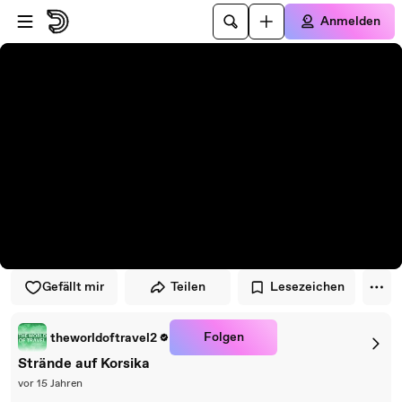
Zum Player springen
Zum Hauptinhalt springen
Anmelden
Gefällt mir
Teilen
Lesezeichen
Folgen
theworldoftravel2
Strände auf Korsika
vor 15 Jahren