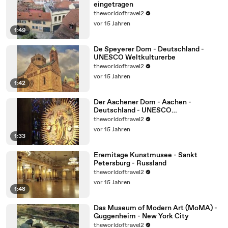
eingetragen
theworldoftravel2
vor 15 Jahren
1:49
De Speyerer Dom - Deutschland -
UNESCO Weltkulturerbe
theworldoftravel2
vor 15 Jahren
1:42
Der Aachener Dom - Aachen -
Deutschland - UNESCO
Weltkulturerbe
theworldoftravel2
vor 15 Jahren
1:33
Eremitage Kunstmusee - Sankt
Petersburg - Russland
theworldoftravel2
vor 15 Jahren
1:48
Das Museum of Modern Art (MoMA) -
Guggenheim - New York City
theworldoftravel2