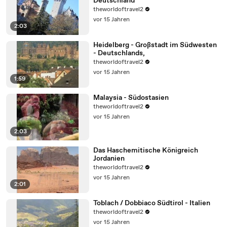
Deutschland
theworldoftravel2
vor 15 Jahren
2:03
Heidelberg - Großstadt im Südwesten
- Deutschlands,
theworldoftravel2
vor 15 Jahren
1:59
Malaysia - Südostasien
theworldoftravel2
vor 15 Jahren
2:03
Das Haschemitische Königreich
Jordanien
theworldoftravel2
vor 15 Jahren
2:01
Toblach / Dobbiaco Südtirol - Italien
theworldoftravel2
vor 15 Jahren