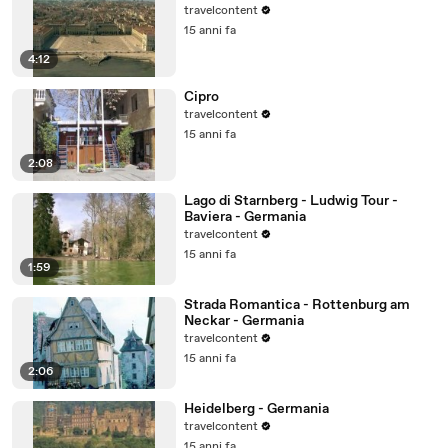
travelcontent
15 anni fa
4:12
Cipro
travelcontent
15 anni fa
2:08
Lago di Starnberg - Ludwig Tour -
Baviera - Germania
travelcontent
15 anni fa
1:59
Strada Romantica - Rottenburg am
Neckar - Germania
travelcontent
15 anni fa
2:06
Heidelberg - Germania
travelcontent
15 anni fa