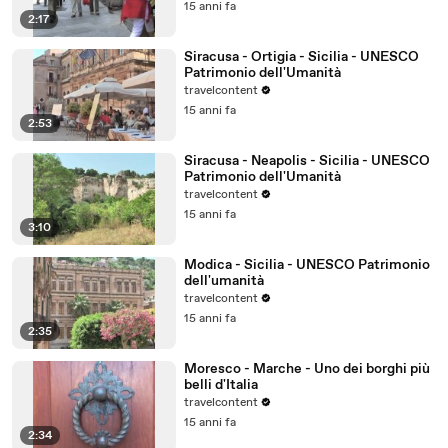
15 anni fa
2:17
Siracusa - Ortigia - Sicilia - UNESCO
Patrimonio dell'Umanità
travelcontent
15 anni fa
2:53
Siracusa - Neapolis - Sicilia - UNESCO
Patrimonio dell'Umanità
travelcontent
15 anni fa
3:10
Modica - Sicilia - UNESCO Patrimonio
dell'umanità
travelcontent
15 anni fa
2:35
Moresco - Marche - Uno dei borghi più
belli d'Italia
travelcontent
15 anni fa
2:34