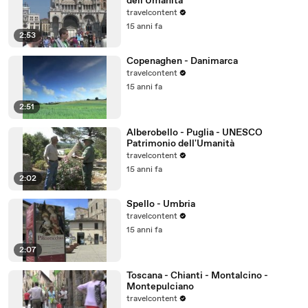
dell'Umanità
travelcontent
15 anni fa
2:53
Copenaghen - Danimarca
travelcontent
15 anni fa
2:51
Alberobello - Puglia - UNESCO
Patrimonio dell'Umanità
travelcontent
15 anni fa
2:02
Spello - Umbria
travelcontent
15 anni fa
2:07
Toscana - Chianti - Montalcino -
Montepulciano
travelcontent