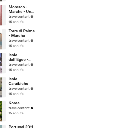
dell'umanità
Moresco -
Marche - Uno
dei borghi più
travelcontent
belli d'Italia
15 anni fa
Torre di Palme
- Marche
travelcontent
15 anni fa
Isole
dell'Egeo -
Grecia
travelcontent
15 anni fa
Isole
Caraibiche
travelcontent
15 anni fa
Korea
travelcontent
15 anni fa
Portugal 2011