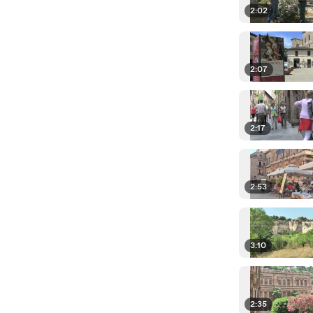
2:02
2:07
2:17
2:53
3:10
2:35