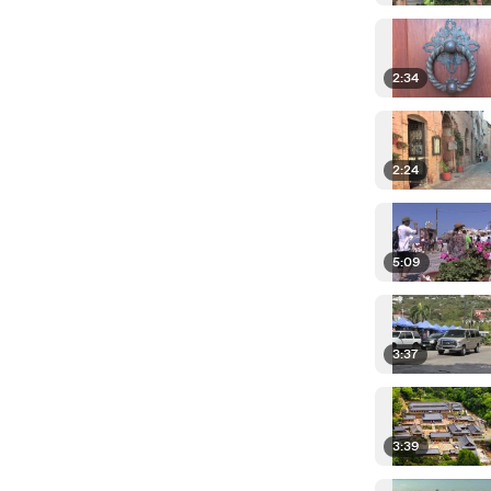
2:34
2:24
5:09
3:37
3:39