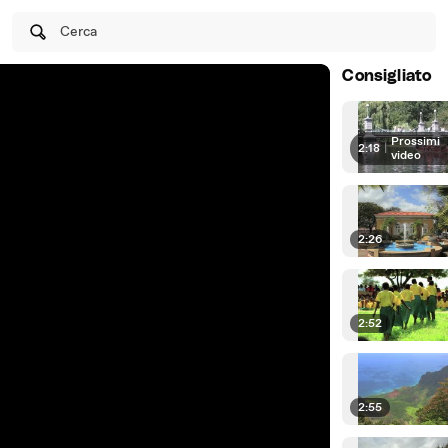
Cerca
Consigliato
Prossimi
2:18
|
video
2:26
2:52
2:55