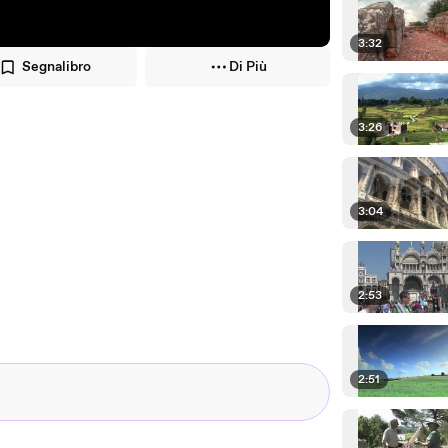
3:32
Segnalibro
Di Più
3:26
3:04
2:53
2:51