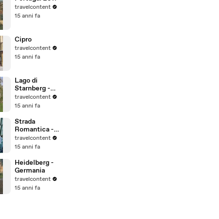
travelcontent
15 anni fa
Cipro
travelcontent
15 anni fa
Lago di
Starnberg -
Ludwig Tour -
travelcontent
Baviera -
15 anni fa
Germania
Strada
Romantica -
Rottenburg
travelcontent
am Neckar -
15 anni fa
Germania
Heidelberg -
Germania
travelcontent
15 anni fa