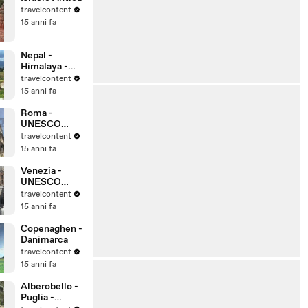
travelcontent
15 anni fa
Nepal -
Himalaya -
Kathmandu
travelcontent
15 anni fa
Roma -
UNESCO
Patrimonio
travelcontent
dell'Umanità
15 anni fa
Venezia -
UNESCO
Patrimonio
travelcontent
dell'Umanità
15 anni fa
Copenaghen -
Danimarca
travelcontent
15 anni fa
Alberobello -
Puglia -