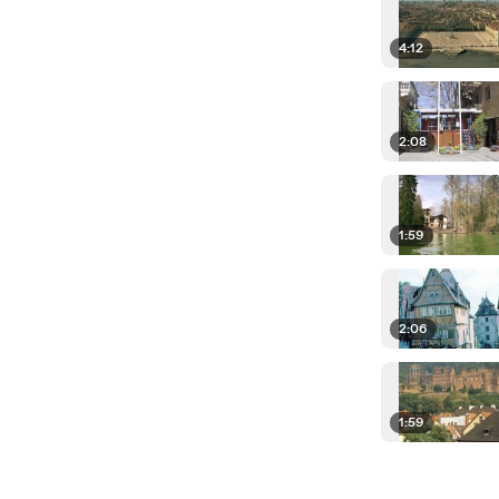
4:12
2:08
1:59
2:06
1:59