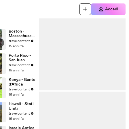
Accedi
Boston -
Massachusett
s - Stati Uniti
travelcontent
d'America
15 anni fa
Porto Rico -
San Juan
travelcontent
15 anni fa
Kenya - Gente
d'Africa
travelcontent
15 anni fa
Hawaii - Stati
Uniti
travelcontent
15 anni fa
Israele Antica