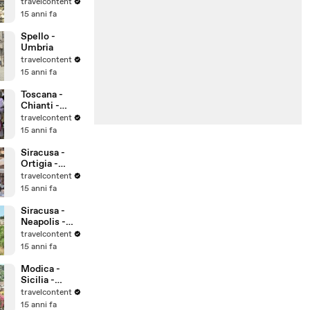
UNESCO
travelcontent
Patrimonio
15 anni fa
dell'Umanità
Spello -
Umbria
travelcontent
15 anni fa
Toscana -
Chianti -
Montalcino -
travelcontent
Montepulcian
15 anni fa
o
Siracusa -
Ortigia -
Sicilia -
travelcontent
UNESCO
15 anni fa
Patrimonio
dell'Umanità
Siracusa -
Neapolis -
Sicilia -
travelcontent
UNESCO
15 anni fa
Patrimonio
dell'Umanità
Modica -
Sicilia -
UNESCO
travelcontent
Patrimonio
15 anni fa