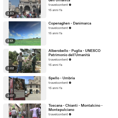
dell'Umanità
travelcontent
15 anni fa
2:53
Copenaghen - Danimarca
travelcontent
15 anni fa
2:51
Alberobello - Puglia - UNESCO
Patrimonio dell'Umanità
travelcontent
15 anni fa
2:02
Spello - Umbria
travelcontent
15 anni fa
2:07
Toscana - Chianti - Montalcino -
Montepulciano
travelcontent