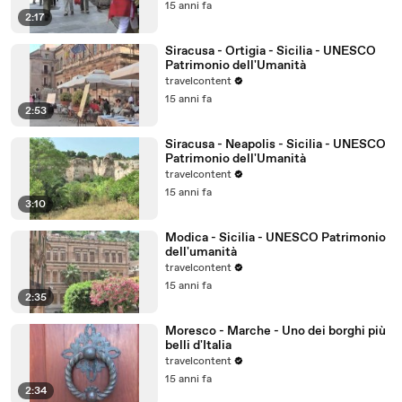
15 anni fa
2:17
Siracusa - Ortigia - Sicilia - UNESCO
Patrimonio dell'Umanità
travelcontent
15 anni fa
2:53
Siracusa - Neapolis - Sicilia - UNESCO
Patrimonio dell'Umanità
travelcontent
15 anni fa
3:10
Modica - Sicilia - UNESCO Patrimonio
dell'umanità
travelcontent
15 anni fa
2:35
Moresco - Marche - Uno dei borghi più
belli d'Italia
travelcontent
15 anni fa
2:34