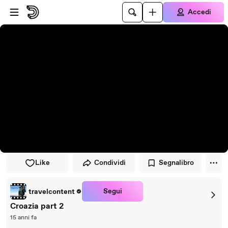
Vai al lettore
Passa al contenuto principale
Accedi
Like
Condividi
Segnalibro
Segui
travelcontent
Croazia part 2
15 anni fa