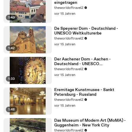
eingetragen
theworldoftravel2
vor 15 Jahren
1:49
De Speyerer Dom - Deutschland -
UNESCO Weltkulturerbe
theworldoftravel2
vor 15 Jahren
1:42
Der Aachener Dom - Aachen -
Deutschland - UNESCO
Weltkulturerbe
theworldoftravel2
vor 15 Jahren
1:33
Eremitage Kunstmusee - Sankt
Petersburg - Russland
theworldoftravel2
vor 15 Jahren
1:48
Das Museum of Modern Art (MoMA) -
Guggenheim - New York City
theworldoftravel2