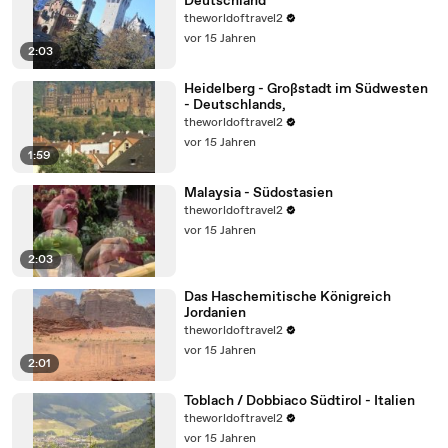
Deutschland
theworldoftravel2
vor 15 Jahren
2:03
Heidelberg - Großstadt im Südwesten
- Deutschlands,
theworldoftravel2
vor 15 Jahren
1:59
Malaysia - Südostasien
theworldoftravel2
vor 15 Jahren
2:03
Das Haschemitische Königreich
Jordanien
theworldoftravel2
vor 15 Jahren
2:01
Toblach / Dobbiaco Südtirol - Italien
theworldoftravel2
vor 15 Jahren