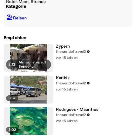
Rotes Meer, Strände
Kategorie
🏖
Reisen
Empfohlen
Zypern
theworldoftravel2
vor 15 Jahren
Als nächstes auf
2:12
|
Sendung
Karibik
theworldoftravel2
vor 15 Jahren
3:37
Rodrigues - Mauritius
theworldoftravel2
vor 15 Jahren
3:02