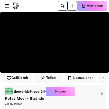
Zum Player springen
Zum Hauptinhalt springen
Anmelden
Gefällt mir
Teilen
Lesezeichen
Folgen
theworldoftravel2
Rotes Meer - Strände
vor 15 Jahren