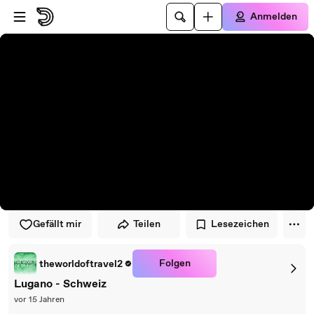
Zum Player springen
Zum Hauptinhalt springen
Anmelden
Gefällt mir
Teilen
Lesezeichen
Folgen
theworldoftravel2
Lugano - Schweiz
vor 15 Jahren