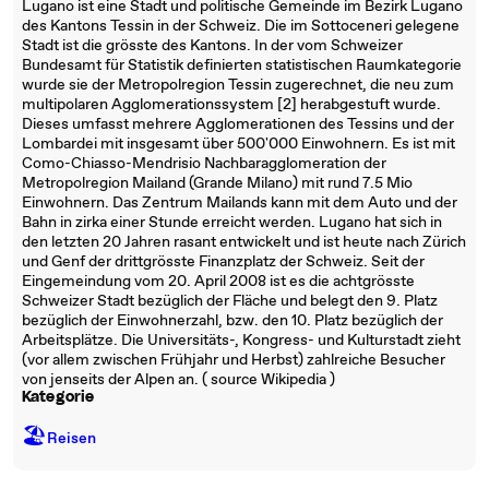
Lugano ist eine Stadt und politische Gemeinde im Bezirk Lugano
des Kantons Tessin in der Schweiz. Die im Sottoceneri gelegene
Stadt ist die grösste des Kantons. In der vom Schweizer
Bundesamt für Statistik definierten statistischen Raumkategorie
wurde sie der Metropolregion Tessin zugerechnet, die neu zum
multipolaren Agglomerationssystem [2] herabgestuft wurde.
Dieses umfasst mehrere Agglomerationen des Tessins und der
Lombardei mit insgesamt über 500'000 Einwohnern. Es ist mit
Como-Chiasso-Mendrisio Nachbaragglomeration der
Metropolregion Mailand (Grande Milano) mit rund 7.5 Mio
Einwohnern. Das Zentrum Mailands kann mit dem Auto und der
Bahn in zirka einer Stunde erreicht werden. Lugano hat sich in
den letzten 20 Jahren rasant entwickelt und ist heute nach Zürich
und Genf der drittgrösste Finanzplatz der Schweiz. Seit der
Eingemeindung vom 20. April 2008 ist es die achtgrösste
Schweizer Stadt bezüglich der Fläche und belegt den 9. Platz
bezüglich der Einwohnerzahl, bzw. den 10. Platz bezüglich der
Arbeitsplätze. Die Universitäts-, Kongress- und Kulturstadt zieht
(vor allem zwischen Frühjahr und Herbst) zahlreiche Besucher
von jenseits der Alpen an. ( source Wikipedia )
Kategorie
🏖
Reisen