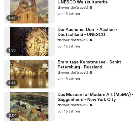
UNESCO Weltkulturerbe
theworldoftravel2
vor 15 Jahren
1:42
Der Aachener Dom - Aachen -
Deutschland - UNESCO
Weltkulturerbe
theworldoftravel2
vor 15 Jahren
1:33
Eremitage Kunstmusee - Sankt
Petersburg - Russland
theworldoftravel2
vor 15 Jahren
1:48
Das Museum of Modern Art (MoMA) -
Guggenheim - New York City
theworldoftravel2
vor 15 Jahren
2:04