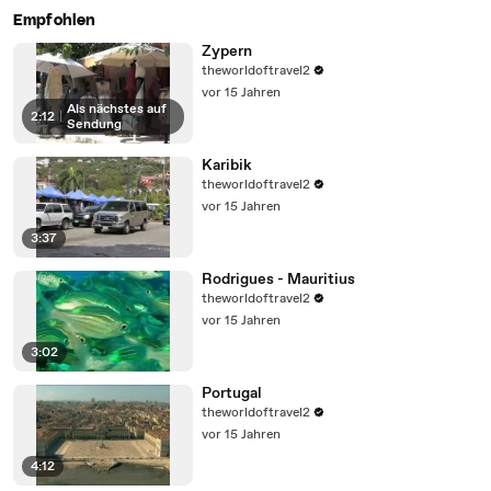
Empfohlen
Zypern
theworldoftravel2
vor 15 Jahren
Als nächstes auf
2:12
|
Sendung
Karibik
theworldoftravel2
vor 15 Jahren
3:37
Rodrigues - Mauritius
theworldoftravel2
vor 15 Jahren
3:02
Portugal
theworldoftravel2
vor 15 Jahren
4:12