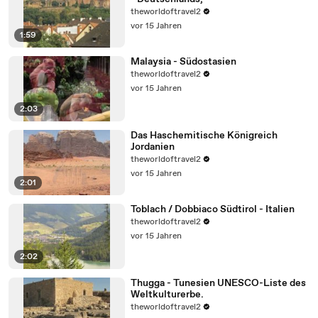
theworldoftravel2
vor 15 Jahren
1:59
Malaysia - Südostasien
theworldoftravel2
vor 15 Jahren
2:03
Das Haschemitische Königreich
Jordanien
theworldoftravel2
vor 15 Jahren
2:01
Toblach / Dobbiaco Südtirol - Italien
theworldoftravel2
vor 15 Jahren
2:02
Thugga - Tunesien UNESCO-Liste des
Weltkulturerbe.
theworldoftravel2